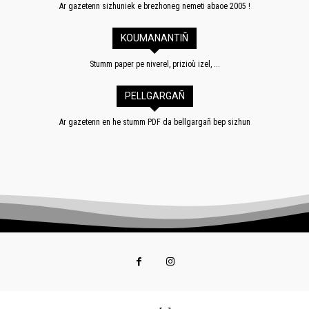
Ar gazetenn sizhuniek e brezhoneg nemeti abaoe 2005 !
KOUMANANTIÑ
Stumm paper pe niverel, prizioù izel, ...
PELLGARGAÑ
Ar gazetenn en he stumm PDF da bellgargañ bep sizhun