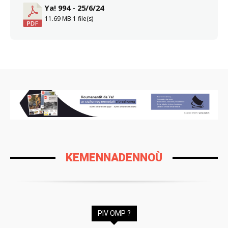
Ya! 994 - 25/6/24
11.69 MB
1 file(s)
KEMENNADENNOÙ
PIV OMP ?