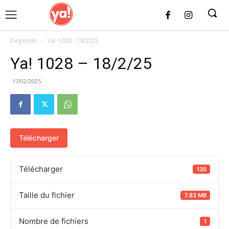
UK
LONDON NEWS
Degemer
Ya! 1028 - 18/2/25
Ya! 1028 – 18/2/25
17/02/2025
Télécharger
Télécharger
135
Taille du fichier
7.83 MB
Nombre de fichiers
1