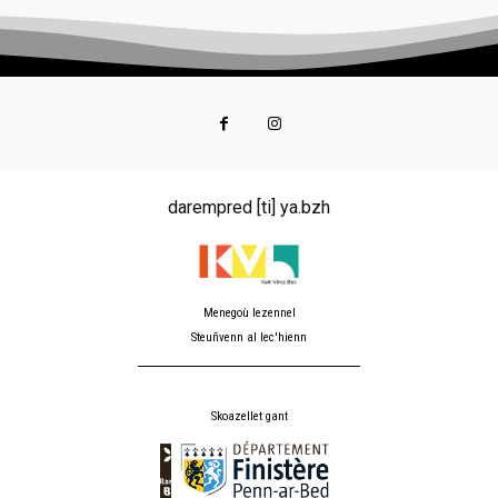
darempred [ti] ya.bzh
Menegoù lezennel
Steuñvenn al lec'hienn
Skoazellet gant