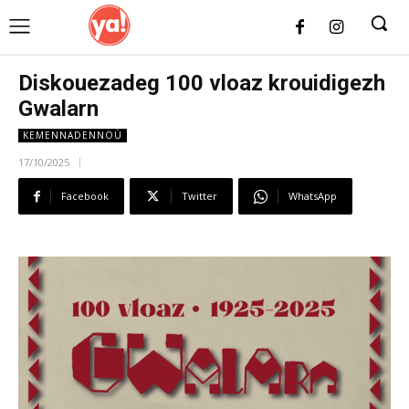
UK
LONDON NEWS
Diskouezadeg 100 vloaz krouidigezh
Gwalarn
KEMENNADENNOÙ
17/10/2025
Facebook
Twitter
WhatsApp