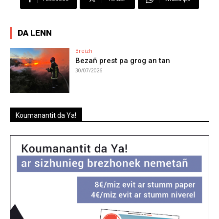
DA LENN
Breizh
Bezañ prest pa grog an tan
30/07/2026
Koumanantit da Ya!