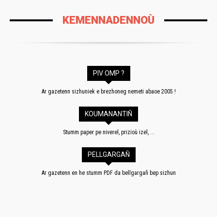
KEMENNADENNOÙ
PIV OMP ?
Ar gazetenn sizhuniek e brezhoneg nemeti abaoe 2005 !
KOUMANANTIÑ
Stumm paper pe niverel, prizioù izel, ...
PELLGARGAÑ
Ar gazetenn en he stumm PDF da bellgargañ bep sizhun