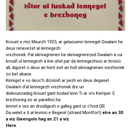
Krouet e miz Meurzh 1925, ar gelaouenn lennegel Gwalarn he
deus renevezet al lennegezh
vrezhonek. Pal skrivagnerien ha skrivagnerezed Gwalarn a oa
krouiñ ul lennegezh a live uhel par da lennegezhioù ar broioù
all, digoret o deus an hent evit an holl skrivagnerien vrezhonek
zo bet abaoe.
Kinniget e vo deoc’h dizoloiñ ar pezh en deus degaset
Gwalarn d’al lennegezh vrezhonek dre un
diskouezadeg krouet gant bodad lenn Ti ar vro Kemper. E
brezhoneg eo ar panelloù ha
lennet e vez an droidigezh e galleg gant ur c’hod QR.
Da welet e ti al levrioù e Begerel (straed Montfort)
etre an 30
a viz Gwengolo hag an 21 a viz
Here
.