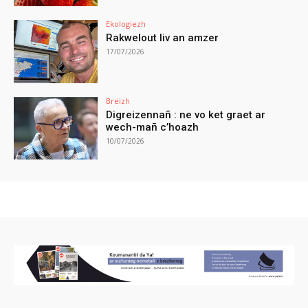
Ekologiezh
Rakwelout liv an amzer
17/07/2026
Breizh
Digreizennañ : ne vo ket graet ar
wech-mañ c’hoazh
10/07/2026