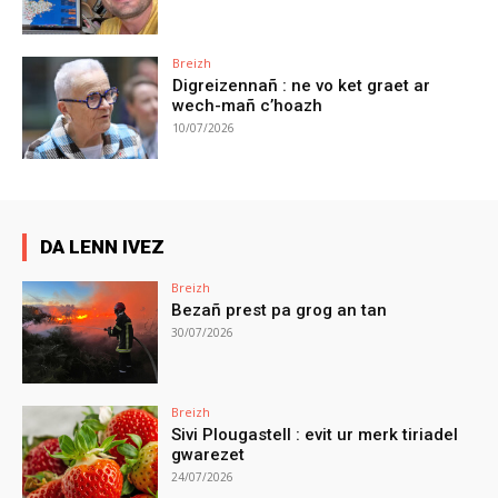
Breizh
Digreizennañ : ne vo ket graet ar
wech-mañ c’hoazh
10/07/2026
DA LENN IVEZ
Breizh
Bezañ prest pa grog an tan
30/07/2026
Breizh
Sivi Plougastell : evit ur merk tiriadel
gwarezet
24/07/2026