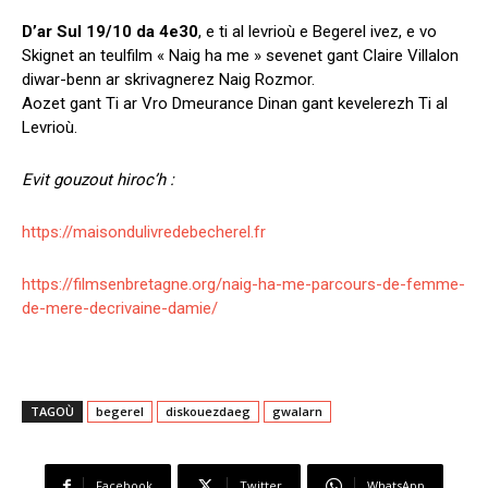
D’ar Sul 19/10 da 4e30
, e ti al levrioù e Begerel ivez, e vo
Skignet an teulfilm « Naig ha me » sevenet gant Claire Villalon
diwar-benn ar skrivagnerez Naig Rozmor.
Aozet gant Ti ar Vro Dmeurance Dinan gant kevelerezh Ti al
Levrioù.
Evit gouzout hiroc’h :
https://maisondulivredebecherel.fr
https://filmsenbretagne.org/naig-ha-me-parcours-de-femme-
de-mere-decrivaine-damie/
TAGOÙ
begerel
diskouezdaeg
gwalarn
Facebook
Twitter
WhatsApp