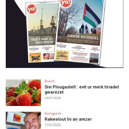
Breizh
Sivi Plougastell : evit ur merk tiriadel
gwarezet
24/07/2026
Ekologiezh
Rakwelout liv an amzer
17/07/2026