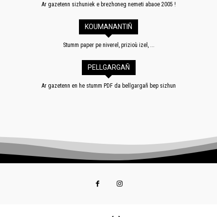
Ar gazetenn sizhuniek e brezhoneg nemeti abaoe 2005 !
KOUMANANTIÑ
Stumm paper pe niverel, prizioù izel, ...
PELLGARGAÑ
Ar gazetenn en he stumm PDF da bellgargañ bep sizhun