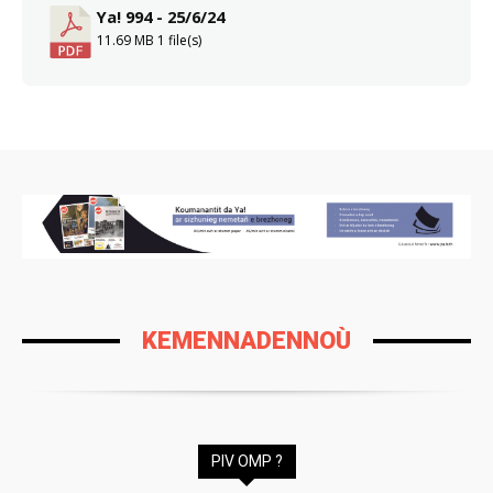
Ya! 994 - 25/6/24
11.69 MB
1 file(s)
KEMENNADENNOÙ
PIV OMP ?