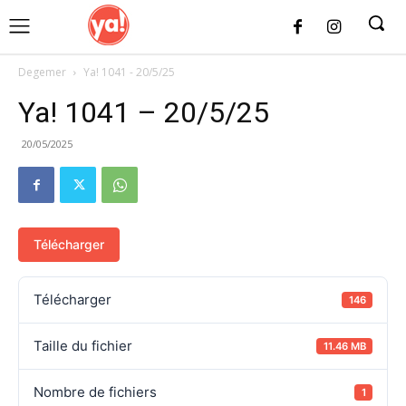
UK
LONDON NEWS
Degemer
Ya! 1041 - 20/5/25
Ya! 1041 – 20/5/25
20/05/2025
Télécharger
Télécharger
146
Taille du fichier
11.46 MB
Nombre de fichiers
1