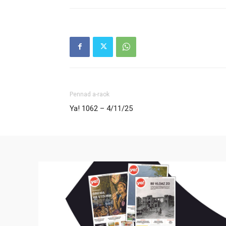
Pennad a-raok
Ya! 1062 – 4/11/25