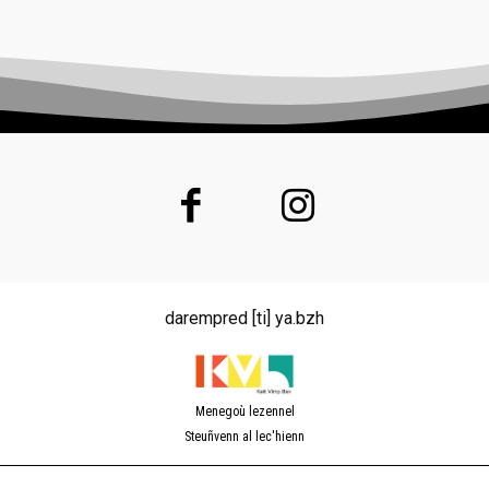
darempred [ti] ya.bzh
Menegoù lezennel
Steuñvenn al lec'hienn