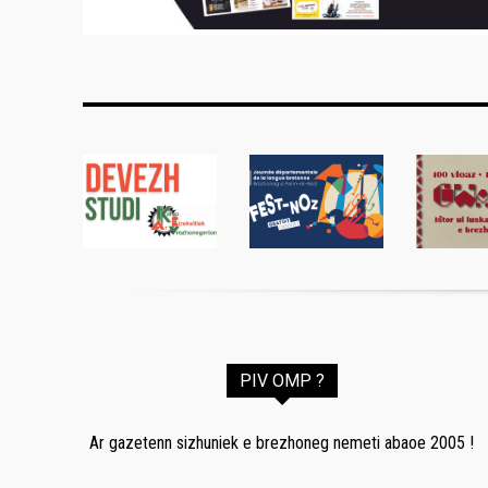
PIV OMP ?
Ar gazetenn sizhuniek e brezhoneg nemeti abaoe 2005 !