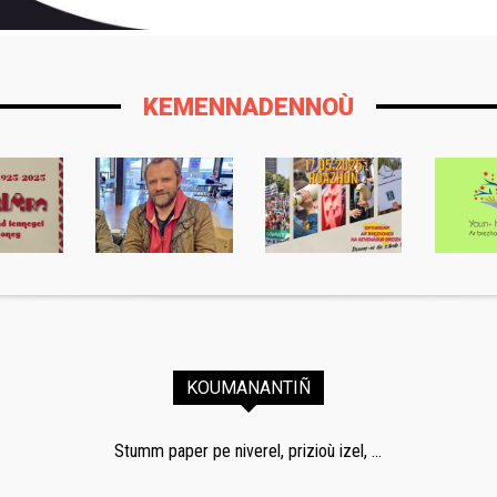
KEMENNADENNOÙ
KOUMANANTIÑ
Stumm paper pe niverel, prizioù izel, ...