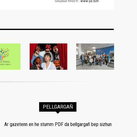
PELLGARGAÑ
Ar gazetenn en he stumm PDF da bellgargañ bep sizhun