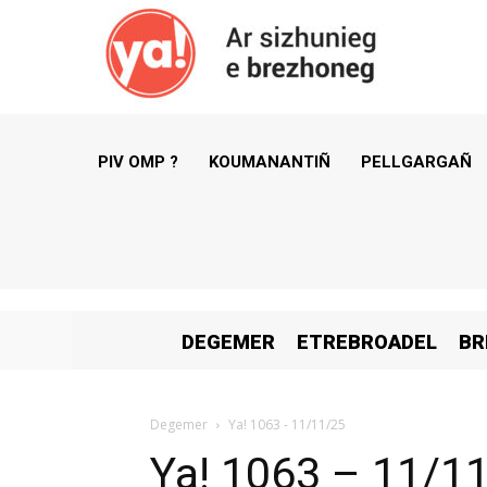
PIV OMP ?
KOUMANANTIÑ
PELLGARGAÑ
DEGEMER
ETREBROADEL
BR
Degemer
Ya! 1063 - 11/11/25
Ya! 1063 – 11/1