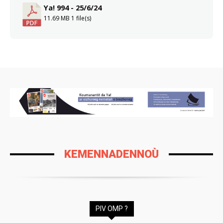
Ya! 994 - 25/6/24
11.69 MB
1 file(s)
KEMENNADENNOÙ
PIV OMP ?