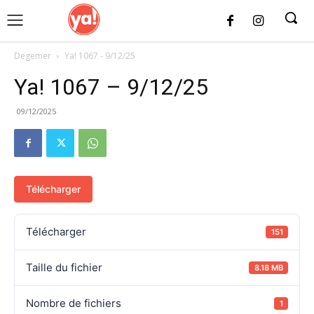
UK
LONDON NEWS
Degemer
Ya! 1067 - 9/12/25
Ya! 1067 – 9/12/25
09/12/2025
Télécharger
Télécharger
151
Taille du fichier
8.18 MB
Nombre de fichiers
1