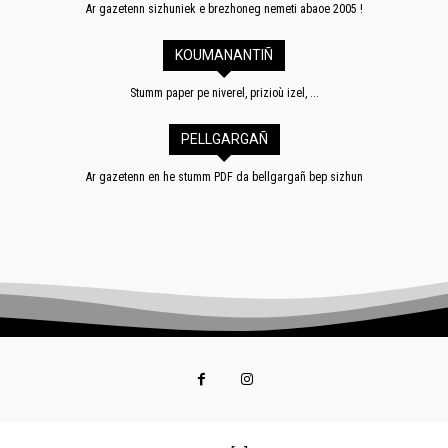
Ar gazetenn sizhuniek e brezhoneg nemeti abaoe 2005 !
KOUMANANTIÑ
Stumm paper pe niverel, prizioù izel, ...
PELLGARGAÑ
Ar gazetenn en he stumm PDF da bellgargañ bep sizhun