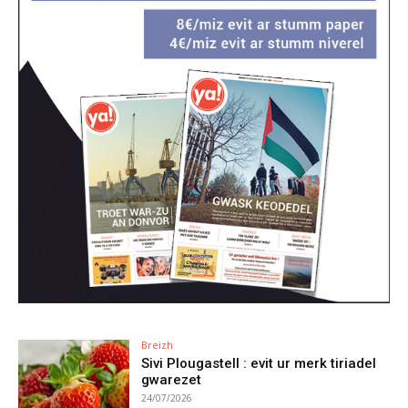
Breizh
Sivi Plougastell : evit ur merk tiriadel
gwarezet
24/07/2026