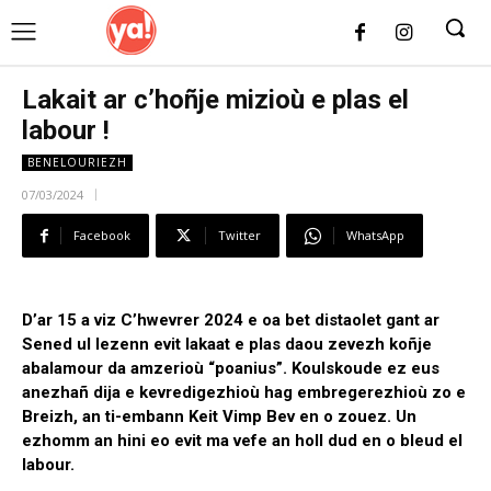
UK
LONDON NEWS
Lakait ar c’hoñje mizioù e plas el
labour !
BENELOURIEZH
07/03/2024
Facebook
Twitter
WhatsApp
D’ar 15 a viz C’hwevrer 2024 e oa bet distaolet gant ar
Sened ul lezenn evit lakaat e plas daou zevezh koñje
abalamour da amzerioù “poanius”. Koulskoude ez eus
anezhañ dija e kevredigezhioù hag embregerezhioù zo e
Breizh, an ti-embann Keit Vimp Bev en o zouez. Un
ezhomm an hini eo evit ma vefe an holl dud en o bleud el
labour.