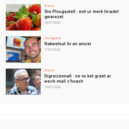
Breizh
Sivi Plougastell : evit ur merk tiriadel
gwarezet
24/07/2026
Ekologiezh
Rakwelout liv an amzer
17/07/2026
Breizh
Digreizennañ : ne vo ket graet ar
wech-mañ c’hoazh
10/07/2026