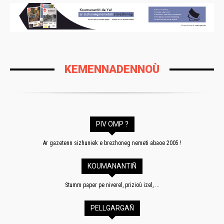
KEMENNADENNOÙ
PIV OMP ?
Ar gazetenn sizhuniek e brezhoneg nemeti abaoe 2005 !
KOUMANANTIÑ
Stumm paper pe niverel, prizioù izel, ...
PELLGARGAÑ