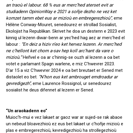
an traoù el labour. 68 % eus ar merc’hed aterset evit ar
studiadenn OpinionWay e 2021 a soñje dezho ne vez ket
komzet tamm ebet eus ar mizioù en embregerezhioù”
, eme
Hélène Conway-Mouret, senedourez er strollad Sosialist,
Ekolojist ha Republikan. Skrivet he doa un destenn e 2023 evit
kinnig ul lezenn diwar-benn ar yec’hed hag aez ar merc’hed el
labour :
“En deiz a hiziv n’eo ket hervez lezenn. Ar merc’hed
ne c’hellont ket chom a-sav hep koll arc’hant da vare o
mizioù.”
Heñvel e oa ar c’hinnig-se ouzh al lezenn a oa bet
votet e parlamant Spagn warlene, e miz C’hwevrer 2023.
D’ar 15 a viz C’hwevrer 2024 e oa bet breutaet er Sened met
distaolet eo bet.
“N’hon eus ket ambrouget emdroadur ar
gevredigezh”
, eme Laurence Rossignol, ur senedourez
sosialist he deus difennet al lezenn er Sened.
“Un araokadenn eo”
Muioc’h-mui e vez lakaet ar gaoz war ar sujed-se rak abaoe
un nebeud bloavezhioù ez eus bet lakaet ur c’hoñje mizioù e
plas e embregerezhioù, kevredigezhioù ha strollegezhioù