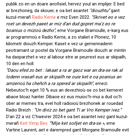
publik zo en un doare anofisiel, hervez youl an implijer. E bed
ar brezhoneg, da skouer, e oa bet asantet
“diouzhtu”
gant
kuzul-merañ
Radio Kerne
e miz Even 2022.
“Skrivet eo e vez
roet un devezh paeet ar miz d’an dud gopret ma‘z eo re
boanius o mizioù dezho”
, eme Vorgane Bramoulle, e-karg eus
ar programmoù e Radio Kerne, a zo staliet e Ploneiz, 10
kilometr diouzh Kemper. Kaset e vez ur gemennadenn
peotramant ur postel da Vorgane Bramoulle diouzh ar mintin
ha dasparzhet e vez al labour etre ar peurrest eus ar skipailh,
10 den en holl.
“Daou efed zo bet : lakaat a ra ar gaoz war an dra-se rak al
lodenn vrasañ eus ar skipailh ne ouie ket e oa poanius an
amzerioù ha cheñch a ra spered ar skipailh”
, emezi.
Nebeutoc’h eget 10 % eus an devezhioù-se zo bet kemeret
abaoe bloaz hanter. Dibaoe ez eus muioc’h-mui a dud oc’h
ober ar memes tra, evel holl radioioù brezhonek ar rouedad
Radio Breizh :
“Un diviz zo bet gant Ti ar Vro Kemper ivez.”
D’an 22 a viz C’hwevrer 2024 e oa bet asantet ivez gant kuzul-
merañ
Keit Vimp Bev
.
“‘Mije ket soñjet en dra-se »
, eme
Vartine Laurent, aet e darempred gant Morgane Bramoulle evit