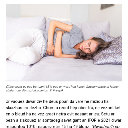
C’hoarvezet ez eus bet gant 65 % eus ar merc’hed kaout diaezamantoù el labour
abalamour d’o mizioù poanius. © Freepik
Ur vaouez diwar ziv he deus poan da vare he mizioù ha
skuizhus eo dezho. Chom a reont hep ober tra, ne vezont ket
en o bleud ha ne vez graet netra evit aesaat ar jeu. Setu ar
pezh a ziskouez ar sontadeg savet gant an IFOP e 2021 diwar
respontoù 1010 maouez etre 15 ha 49 bloaz.
“Gwashoc’h eo