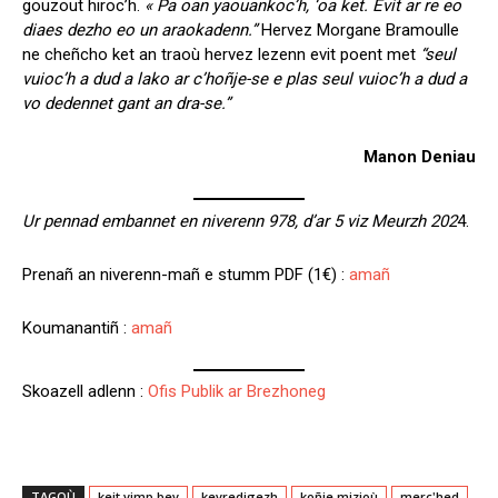
gouzout hiroc’h.
« Pa oan yaouankoc’h, ‘oa ket. Evit ar re eo
diaes dezho eo un araokadenn.”
Hervez Morgane Bramoulle
ne cheñcho ket an traoù hervez lezenn evit poent met
“seul
vuioc’h a dud a lako ar c’hoñje-se e plas seul vuioc’h a dud a
vo dedennet gant an dra-se.”
Manon Deniau
Ur pennad embannet en niverenn 978, d’ar 5 viz Meurzh 202
4.
Prenañ an niverenn-mañ e stumm PDF (1€) :
amañ
Koumanantiñ :
amañ
Skoazell adlenn :
Ofis Publik ar Brezhoneg
TAGOÙ
keit vimp bev
kevredigezh
koñje mizioù
merc'hed