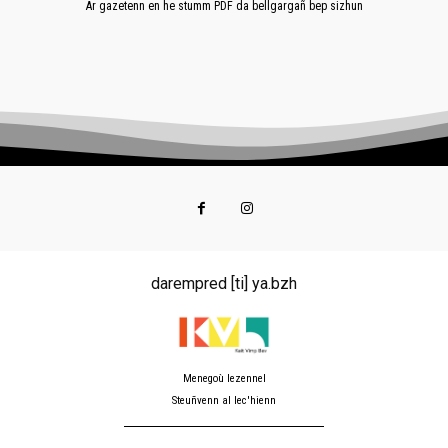
Ar gazetenn en he stumm PDF da bellgargañ bep sizhun
darempred [ti] ya.bzh
Menegoù lezennel
Steuñvenn al lec'hienn