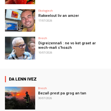
Ekologiezh
Rakwelout liv an amzer
17/07/2026
Breizh
Digreizennañ : ne vo ket graet ar
wech-mañ c’hoazh
10/07/2026
DA LENN IVEZ
Breizh
Bezañ prest pa grog an tan
30/07/2026