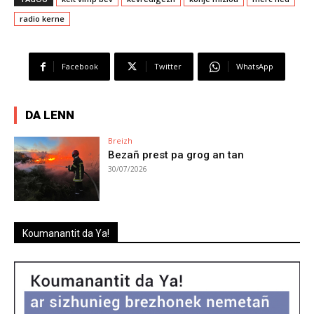
radio kerne
Facebook
Twitter
WhatsApp
DA LENN
Breizh
Bezañ prest pa grog an tan
30/07/2026
Koumanantit da Ya!