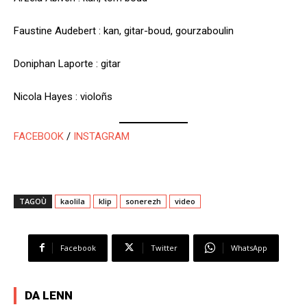
Faustine Audebert : kan, gitar-boud, gourzaboulin
Doniphan Laporte : gitar
Nicola Hayes : violoñs
FACEBOOK
/
INSTAGRAM
TAGOÙ
kaolila
klip
sonerezh
video
Facebook
Twitter
WhatsApp
DA LENN