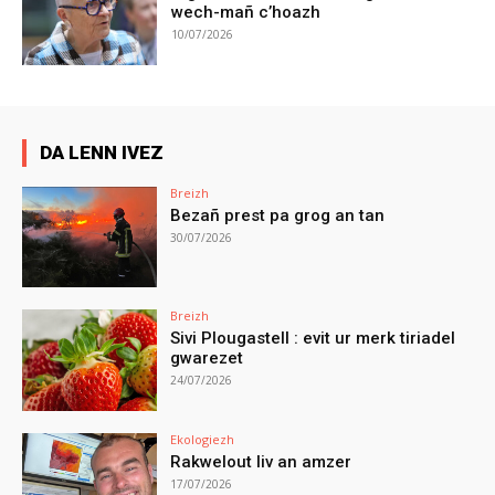
wech-mañ c’hoazh
10/07/2026
DA LENN IVEZ
Breizh
Bezañ prest pa grog an tan
30/07/2026
Breizh
Sivi Plougastell : evit ur merk tiriadel
gwarezet
24/07/2026
Ekologiezh
Rakwelout liv an amzer
17/07/2026