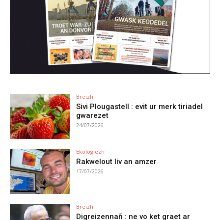
Breizh
Sivi Plougastell : evit ur merk tiriadel
gwarezet
24/07/2026
Ekologiezh
Rakwelout liv an amzer
17/07/2026
Breizh
Digreizennañ : ne vo ket graet ar