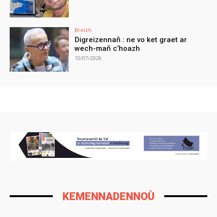
Breizh
Digreizennañ : ne vo ket graet ar
wech-mañ c’hoazh
10/07/2026
KEMENNADENNOÙ