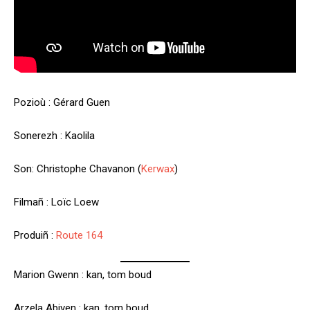
Pozioù : Gérard Guen
Sonerezh : Kaolila
Son: Christophe Chavanon (
Kerwax
)
Filmañ : Loïc Loew
Produiñ :
Route 164
Marion Gwenn : kan, tom boud
Arzela Abiven : kan, tom boud