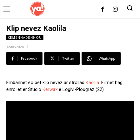
UK
LONDON NEWS
Klip nevez Kaolila
KEMENNADENNOÙ
12/06/2024
Facebook
Twitter
WhatsApp
Embannet eo bet klip nevez ar strollad
Kaolila
. Filmet hag
enrollet er Studio
Kerwax
e Logivi-Plougraz (22)