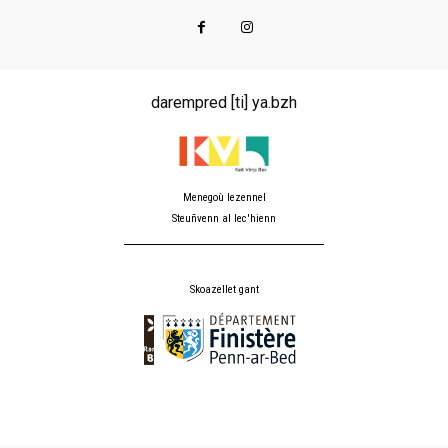
darempred [ti] ya.bzh
Menegoù lezennel
Steuñvenn al lec'hienn
Skoazellet gant