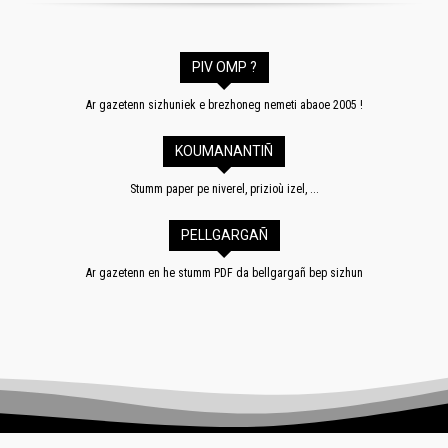
PIV OMP ?
Ar gazetenn sizhuniek e brezhoneg nemeti abaoe 2005 !
KOUMANANTIÑ
Stumm paper pe niverel, prizioù izel, ...
PELLGARGAÑ
Ar gazetenn en he stumm PDF da bellgargañ bep sizhun