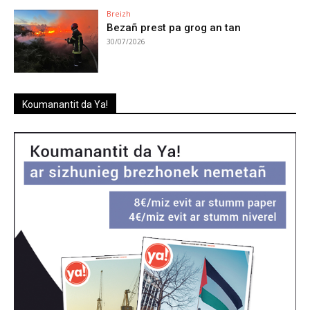
Breizh
Bezañ prest pa grog an tan
30/07/2026
Koumanantit da Ya!