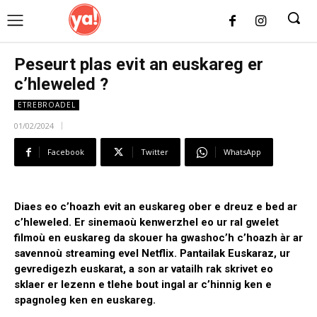
UK
LONDON NEWS
Peseurt plas evit an euskareg er
c’hleweled ?
ETREBROADEL
01/02/2024
Facebook
Twitter
WhatsApp
Diaes eo c’hoazh evit an euskareg ober e dreuz e bed ar
c’hleweled. Er sinemaoù kenwerzhel eo ur ral gwelet
filmoù en euskareg da skouer ha gwashoc’h c’hoazh àr ar
savennoù streaming evel Netflix. Pantailak Euskaraz, ur
gevredigezh euskarat, a son ar vatailh rak skrivet eo
sklaer er lezenn e tlehe bout ingal ar c’hinnig ken e
spagnoleg ken en euskareg.