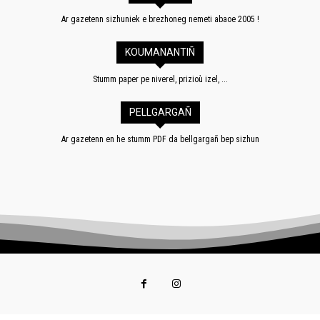
Ar gazetenn sizhuniek e brezhoneg nemeti abaoe 2005 !
KOUMANANTIÑ
Stumm paper pe niverel, prizioù izel, ...
PELLGARGAÑ
Ar gazetenn en he stumm PDF da bellgargañ bep sizhun