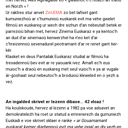
met hervez Alex Aginagalde eo « gwashoc’h c’hoazh an traoù
en Norzh » !
Ur raktres stur anvet
ZinUEMA
zo bet lañset gant
kumuniezhoù ar c’humunioù euskarek evit ma vehe gwelet
filmoù en euskareg ur wech dre sizhun d’an nebeutañ betek er
parrezioù bihan met, hervez Zinema Euskaraz e ya kentoc’h
an dud d’ar sinemaoù kenwerzhel ha n’eo ket d’ar
c’hreizennoù sevenadurel peotramant d’ar re renet gant tier-
kêr.
Klasket en deus Pantailak Euskaraz studial ar filmoù ha
tresadennoù bev evit ar re yaouank ivez. Amañ ec’h eus
muioc’h a draoù en euskareg met seul vuioc’h e ya ar vugale
àr-goshaat seul nebeutoc’h a broduioù kleweled en o yezh a
vez.
An ingalded skrivet er lezenn dibaoe… 42 vloaz !
Ha koulskoude, hervez al lezenn a 1982 pa voe adsavet an
demokratelezh ha roet ur statud a emrenerezh da gumuniezh
Euskadi e voe skrivet sklaer e ranke
« ar Gouarnamant
euskarat kemer diarbennoù evit ma vehe ingal an div yezh en