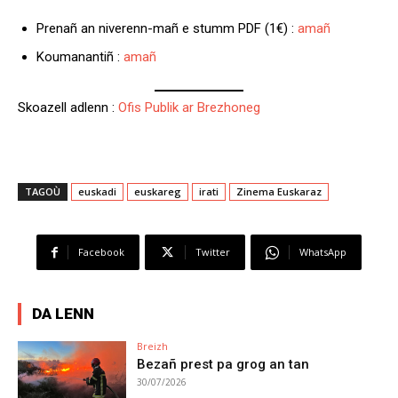
Prenañ an niverenn-mañ e stumm PDF (1€) :
amañ
Koumanantiñ :
amañ
Skoazell adlenn :
Ofis Publik ar Brezhoneg
TAGOÙ
euskadi
euskareg
irati
Zinema Euskaraz
Facebook
Twitter
WhatsApp
DA LENN
Breizh
Bezañ prest pa grog an tan
30/07/2026