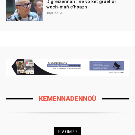
Digreizennañ : ne vo ket graet ar
wech-mañ c’hoazh
10/07/2026
KEMENNADENNOÙ
PIV OMP ?