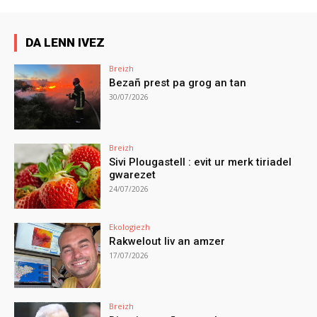
DA LENN IVEZ
Breizh
Bezañ prest pa grog an tan
30/07/2026
Breizh
Sivi Plougastell : evit ur merk tiriadel
gwarezet
24/07/2026
Ekologiezh
Rakwelout liv an amzer
17/07/2026
Breizh