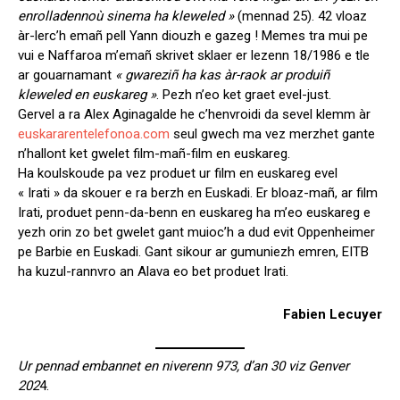
enrolladennoù sinema ha kleweled »
(mennad 25). 42 vloaz
àr-lerc’h emañ pell Yann diouzh e gazeg ! Memes tra mui pe
vui e Naffaroa m’emañ skrivet sklaer er lezenn 18/1986 e tle
ar gouarnamant
« gwareziñ ha kas àr-raok ar produiñ
kleweled en euskareg »
. Pezh n’eo ket graet evel-just.
Gervel a ra Alex Aginagalde he c’henvroidi da sevel klemm àr
euskararentelefonoa.com
seul gwech ma vez merzhet gante
n’hallont ket gwelet film-mañ-film en euskareg.
Ha koulskoude pa vez produet ur film en euskareg evel
« Irati » da skouer e ra berzh en Euskadi. Er bloaz-mañ, ar film
Irati, produet penn-da-benn en euskareg ha m’eo euskareg e
yezh orin zo bet gwelet gant muioc’h a dud evit Oppenheimer
pe Barbie en Euskadi. Gant sikour ar gumuniezh emren, EITB
ha kuzul-rannvro an Alava eo bet produet Irati.
Fabien Lecuyer
Ur pennad embannet en niverenn 973, d’an 30 viz Genver
202
4.