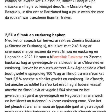
katalan ne lavaran ket. Da c’houde, skrivit « Basque » pe
« Euskara » hag e vo kinniget deoc’h… « Mission Pays
Basque », ur film evit ar Barizianed hag a ya ur wech dre vare
da rouzañ war traezhenn Biarritz. Traken.
2,5% a filmoù en euskareg hepken
N’eo ket ur souezh kar hervez ar raktres Zinema Euskaraz
(« Sinema en Euskareg »), n’eus ket ‘met 2,48 % ag ar
sinemaoù ma oa moaien da welet filmoù en euskareg en
Hegoalde e 2023. Ur rann a b
Pantailak Euskaraz
eo Zinema
Euskaraz hag ar gevredigezh-se a bleustr àr ar c’hleweled en
euskareg. Hervez he mouezh-aotreet Alex Aginagalde a c’hell
bout gwelet e spagnoleg 100 % ag ar filmoù tra ma n’eus ket
‘met 2,5 % anezhe a c’heller gwelet en euskareg. Ha c’hoazh,
lod anezhe zo istitlet ha n’eo ket eilet, hag al lodenn vrasañ
anezhe zo filmoù evit ar vugale ! 564 sinema zo bet
gweladennet gant ar gevredigezh en Hegoalde ha ral a wech
eo bet klevet an tudennoù o komz euskareg enne. N’eo ket
bet pleustret war sinemaoù an Ipparalde gant ar gevredigezh