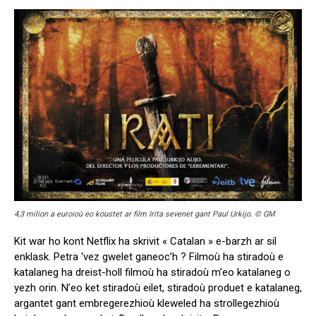
4,3 milion a euroioù eo koustet ar film Irita sevenet gant Paul Urkijo. © GM
Kit war ho kont Netflix ha skrivit « Catalan » e-barzh ar sil
enklask. Petra ‘vez gwelet ganeoc’h ? Filmoù ha stiradoù e
katalaneg ha dreist-holl filmoù ha stiradoù m’eo katalaneg o
yezh orin. N’eo ket stiradoù eilet, stiradoù produet e katalaneg,
argantet gant embregerezhioù kleweled ha strollegezhioù