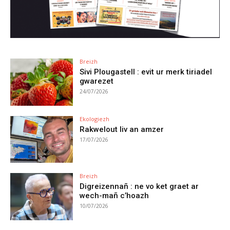
Breizh
Sivi Plougastell : evit ur merk tiriadel
gwarezet
24/07/2026
Ekologiezh
Rakwelout liv an amzer
17/07/2026
Breizh
Digreizennañ : ne vo ket graet ar
wech-mañ c’hoazh
10/07/2026