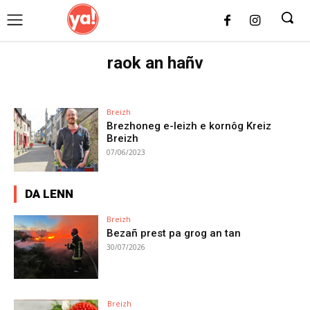
UK
LONDON NEWS
raok an hañv
Breizh
Brezhoneg e-leizh e kornôg Kreiz
Breizh
07/06/2023
DA LENN
Breizh
Bezañ prest pa grog an tan
30/07/2026
Breizh