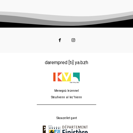
darempred [ti] ya.bzh
Menegoù lezennel
Steuñvenn al lec'hienn
Skoazellet gant