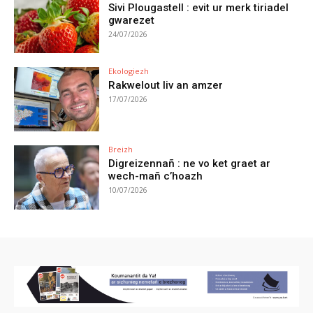
Sivi Plougastell : evit ur merk tiriadel
gwarezet
24/07/2026
Ekologiezh
Rakwelout liv an amzer
17/07/2026
Breizh
Digreizennañ : ne vo ket graet ar
wech-mañ c’hoazh
10/07/2026