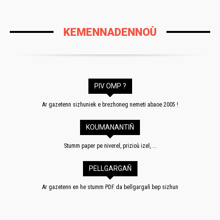
KEMENNADENNOÙ
PIV OMP ?
Ar gazetenn sizhuniek e brezhoneg nemeti abaoe 2005 !
KOUMANANTIÑ
Stumm paper pe niverel, prizioù izel, ...
PELLGARGAÑ
Ar gazetenn en he stumm PDF da bellgargañ bep sizhun