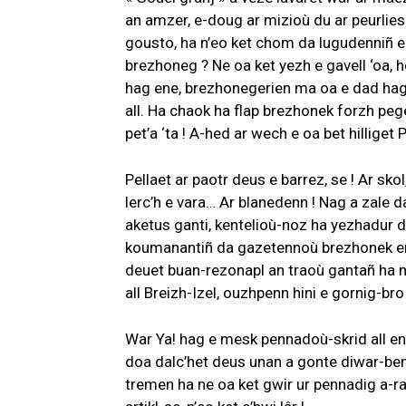
an amzer, e-doug ar mizioù du ar peurlies
gousto, ha n’eo ket chom da lugudenniñ eo
brezhoneg ? Ne oa ket yezh e gavell ‘oa, h
hag ene, brezhonegerien ma oa e dad hag
all. Ha chaok ha flap brezhonek forzh p
pet’a ‘ta ! A-hed ar wech e oa bet hillige
Pellaet ar paotr deus e barrez, se ! Ar skol
lerc’h e vara… Ar blanedenn ! Nag a zale 
aketus ganti, kentelioù-noz ha yezhadur d
koumanantiñ da gazetennoù brezhonek end-e
deuet buan-rezonapl an traoù gantañ ha n’
all Breizh-Izel, ouzhpenn hini e gornig-bro
War Ya! hag e mesk pennadoù-skrid all en
doa dalc’het deus unan a gonte diwar-ben
tremen ha ne oa ket gwir ur pennadig a-rao