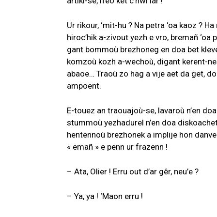
artikl-se, n’eo ket c’hwi lâr !
Ur rikour, ‘mit-hu ? Na petra ‘oa kaoz ? H
hiroc’hik a-zivout yezh e vro, bremañ ‘oa 
gant bommoù brezhoneg en doa bet klevet
komzoù kozh a-wechoù, digant kerent-nes
abaoe… Traoù zo hag a vije aet da get, d
ampoent.
E-touez an traouajoù-se, lavaroù n’en doa 
stummoù yezhadurel n’en doa diskoachet
hentennoù brezhonek a implije hon danve
« emañ » e penn ur frazenn !
– Ata, Olier ! Erru out d’ar gêr, neu’e ?
– Ya, ya ! ‘Maon erru !