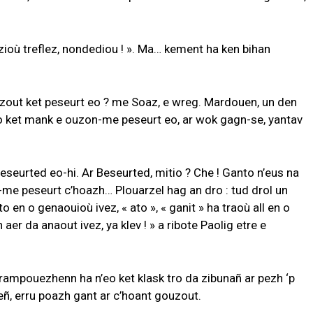
ozioù treflez, nondediou ! ». Ma… kement ha ken bihan
out ket peseurt eo ? me Soaz, e wreg. Mardouen, un den
eo ket mank e ouzon-me peseurt eo, ar wok gagn-se, yantav
eseurted eo-hi. Ar Beseurted, mitio ? Che ! Ganto n’eus na
oar-me peseurt c’hoazh… Plouarzel hag an dro : tud drol un
 en o genaouioù ivez, « ato », « ganit » ha traoù all en o
aer da anaout ivez, ya klev ! » a ribote Paolig etre e
grampouezhenn ha n’eo ket klask tro da zibunañ ar pezh ‘p
eñ, erru poazh gant ar c’hoant gouzout.