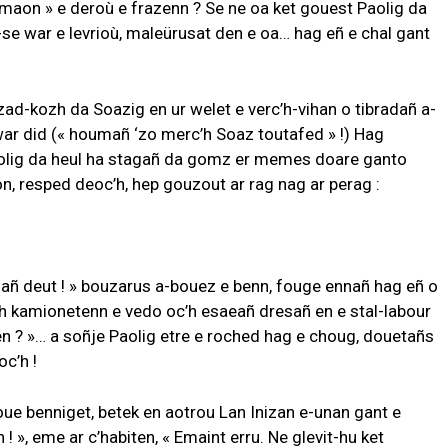
 emaon » e deroù e frazenn ? Se ne oa ket gouest Paolig da
j-se war e levrioù, maleürusat den e oa… hag eñ e chal gant
ad-kozh da Soazig en ur welet e verc’h-vihan o tibradañ a-
diwar did (« houmañ ‘zo merc’h Soaz toutafed » !) Hag
 Paolig da heul ha stagañ da gomz er memes doare ganto
on, resped deoc’h, hep gouzout ar rag nag ar perag :
añ deut ! » bouzarus a-bouez e benn, fouge ennañ hag eñ o
zh kamionetenn e vedo oc’h esaeañ dresañ en e stal-labour
n ? »… a soñje Paolig etre e roched hag e choug, douetañs
oc’h !
 Doue benniget, betek en aotrou Lan Inizan e-unan gant e
 », eme ar c’habiten, « Emaint erru. Ne glevit-hu ket