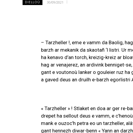
30/09/2021
DIELLOÙ
– Tarzheller !, eme e vamm da Baolig, hag 
barzh ar mekanik da skaotañ ‘l listri. Ur m
ha kenavo d’an torch, kreizig-kreiz ar b
hag ar venajerez, an ardivink benniget-s
gant e voutonoù lanker o gouleier ruz ha
a gaved deus an druilh e-barzh egorlistri
« Tarzheller » ! Stlaket en doa ar ger re-b
drepet ha sellout deus e vamm, e c’henoù g
mank e ouzoc’h petra eo un tarzheller, alâ
gant hennezh diwar-benn « Yann an darzhell