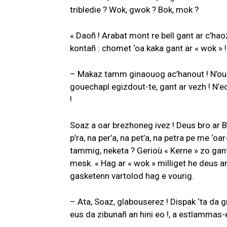
tribledie ? Wok, gwok ? Bok, mok ?
« Daoñ ! Arabat mont re bell gant ar c’ha
kontañ : chomet ‘oa kaka gant ar « wok » !
– Makaz tamm ginaouog ac’hanout ! N’ouz
gouechapl egizdout-te, gant ar vezh ! N’
!
Soaz a oar brezhoneg ivez ! Deus bro ar B
p’ra, na per’a, na pet’a, na petra pe me ‘
tammig, neketa ? Gerioù « Kerne » zo ganto
mesk. « Hag ar « wok » milliget he deus an 
gasketenn vartolod hag e vourig.
– Ata, Soaz, glabouserez ! Dispak ‘ta da 
eus da zibunañ an hini eo !, a estlammas-