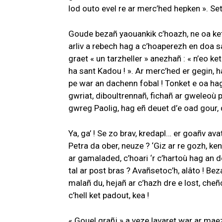
lod outo evel re ar merc’hed hepken ». Set
Goude bezañ yaouankik c’hoazh, ne oa ket 
arliv a rebech hag a c’hoaperezh en doa 
graet « un tarzheller » anezhañ : « n’eo k
ha sant Kadou ! ». Ar merc’hed er gegin, 
pe war an dachenn fobal ! Tonket e oa hag 
gwriat, diboultrennañ, fichañ ar gweleoù 
gwreg Paolig, hag eñ deuet d’e oad gour, d
Ya, ga’ ! Se zo brav, kredapl… er goañv avat
Petra da ober, neuze ? ‘Giz ar re gozh, k
ar gamaladed, c’hoari ‘r c’hartoù hag an
tal ar post bras ? Avañsetoc’h, alâto ! Beza
malañ du, hejañ ar c’hazh dre e lost, cheñ
c’hell ket padout, kea !
« Gouel grañj » a veze lavaret war ar mae