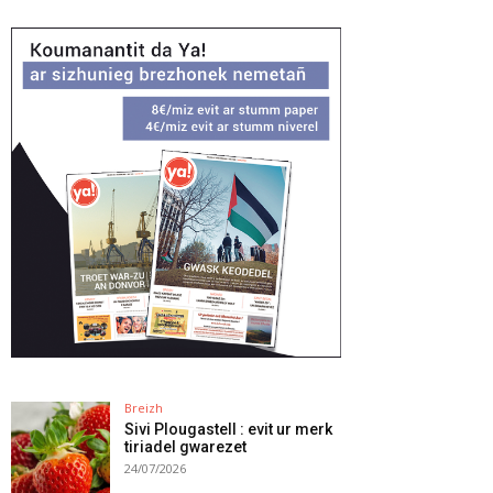
Breizh
Sivi Plougastell : evit ur merk
tiriadel gwarezet
24/07/2026