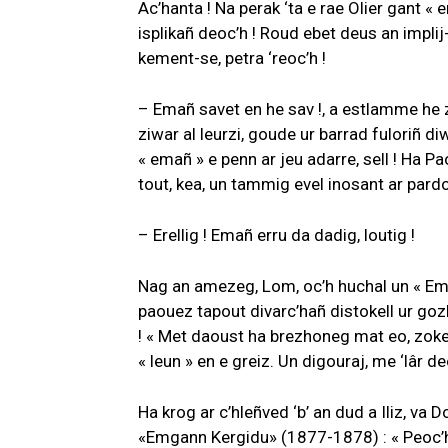
Ac’hanta ! Na perak ‘ta e rae Olier gant «
isplikañ deoc’h ! Roud ebet deus an impli
kement-se, petra ‘reoc’h !
– Emañ savet en he sav !, a estlamme he z
ziwar al leurzi, goude ur barrad fuloriñ 
« emañ » e penn ar jeu adarre, sell ! Ha
tout, kea, un tammig evel inosant ar pard
– Erellig ! Emañ erru da dadig, loutig !
Nag an amezeg, Lom, oc’h huchal un « Em
paouez tapout divarc’hañ distokell ur go
! « Met daoust ha brezhoneg mat eo, zoke
« leun » en e greiz. Un digouraj, me ‘lâr de
Ha krog ar c’hleñved ‘b’ an dud a Iliz, va
«Emgann Kergidu» (1877-1878) : « Peoc’h !