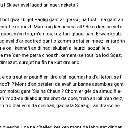
u ! Sklaer evel lagad an naer, neketa ?
bet gwall blijet Paolig gant ar ger-se, na tost… na gant an
santet e mouezh Mammig kennebeut all ! Biken ken ne vefe
et gaou, m’en tou, m’en tou, ruz-tan-glaou, sant Erwan koulz
hag avel d’ar baotred gant o zamm trotaj er-maez, er jardrin
e oa : kannañ an dilhad, skubañ al leurzi, aozañ lein,
pe me ‘oar-me petra c’hoazh, kement-se tout ‘oa lod Soaz,
imezet, eurejet ha fin ha kuit dre eno !
 e oa treut ar peuriñ en-dro d’al legumaj ha d’al leton, se !
entoc’h ? Mont d’an ostaleri da evañ ur banne asambles gant
 dominoioù gant ‘Sis ha Cheun ? Chom er gêr da simudiñ e-
ñ ‘mod-se dilabour, tra ebet da ober, treiñ an ibil p’an deiz,
ch tro d’ar vein da sec’hañ, gaoliata Soazig : an dra-se ne
z gwechall, pa ne c’helled ket ken mont da labourat dindan