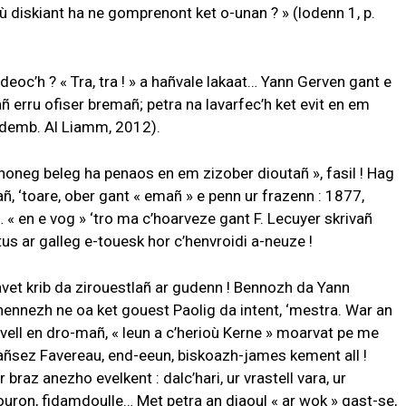
diskiant ha ne gomprenont ket o-unan ? » (lodenn 1, p.
 deoc’h ? « Tra, tra ! » a hañvale lakaat… Yann Gerven gant e
añ erru ofiser bremañ; petra na lavarfec’h ket evit en em
 ademb. Al Liamm, 2012).
honeg beleg ha penaos en em zizober dioutañ », fasil ! Hag
, ‘toare, ober gant « emañ » e penn ur frazenn : 1877,
 « en e vog » ‘tro ma c’hoarveze gant F. Lecuyer skrivañ
s ar galleg e-touesk hor c’henvroidi a-neuze !
kavet krib da zirouestlañ ar gudenn ! Bennozh da Yann
hennezh ne oa ket gouest Paolig da intent, ‘mestra. War an
evell en dro-mañ, « leun a c’herioù Kerne » moarvat pe me
rañsez Favereau, end-eeun, biskoazh-james kement all !
braz anezho evelkent : dalc’hari, ur vrastell vara, ur
touron, fidamdoulle… Met petra an diaoul « ar wok » gast-se,