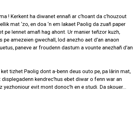
a ma ! Kerkent ha diwanet ennañ ar c’hoant da c’houzout
pellik mat ‘zo, en doa ‘n em lakaet Paolig da zuañ paper
 pe lennet amañ hag ahont. Ur manier teñzor kuzh,
 pe amezeien gwechall, lod anezho aet d’an anaon
ouetus, paneve ar froudenn dastum a vounte anezhañ d’an
ket tizhet Paolig dont a-benn deus outo pe, pa lârin mat,
 displegadenn kendrec’hus ebet diwar o fenn war an
z yezhoniour evit mont donoc’h en e studi. Da skouer…