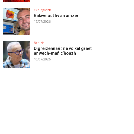
Ekologiezh
Rakwelout liv an amzer
17/07/2026
Breizh
Digreizennañ : ne vo ket graet
ar wech-mañ c’hoazh
10/07/2026