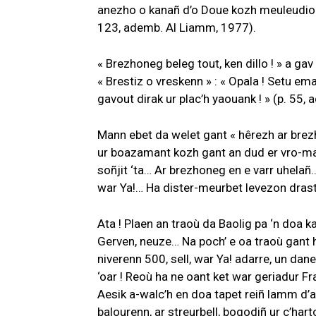
anezho o kanañ d’o Doue kozh meuleudioù 
123, ademb. Al Liamm, 1977).
« Brezhoneg beleg tout, ken dillo ! » a gav
« Brestiz o vreskenn » : « Opala ! Setu em
gavout dirak ur plac’h yaouank ! » (p. 55,
Mann ebet da welet gant « hêrezh ar brez
ur boazamant kozh gant an dud er vro-mañ
soñjit ‘ta… Ar brezhoneg en e varr uhelañ…
war Ya!… Ha dister-meurbet levezon drastu
Ata ! Plaen an traoù da Baolig pa ‘n doa 
Gerven, neuze… Na poch’ e oa traoù gant 
niverenn 500, sell, war Ya! adarre, un dan
‘oar ! Reoù ha ne oant ket war geriadur F
Aesik a-walc’h en doa tapet reiñ lamm d’ar 
balourenn, ar streurbell, bogodiñ ur c’har