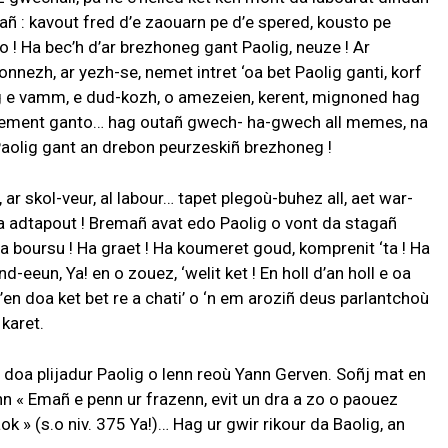
añ : kavout fred d’e zaouarn pe d’e spered, kousto pe
 ! Ha bec’h d’ar brezhoneg gant Paolig, neuze ! Ar
onnezh, ar yezh-se, nemet intret ‘oa bet Paolig ganti, korf
 e vamm, e dud-kozh, o amezeien, kerent, mignoned hag
egement ganto… hag outañ gwech- ha-gwech all memes, na
t Paolig gant an drebon peurzeskiñ brezhoneg !
, ar skol-veur, al labour… tapet plegoù-buhez all, aet war-
da adtapout ! Bremañ avat edo Paolig o vont da stagañ
a boursu ! Ha graet ! Ha koumeret goud, komprenit ‘ta ! Ha
eun, Ya! en o zouez, ‘welit ket ! En holl d’an holl e oa
en doa ket bet re a chati’ o ‘n em aroziñ deus parlantchoù
 karet.
 doa plijadur Paolig o lenn reoù Yann Gerven. Soñj mat en
n « Emañ e penn ur frazenn, evit un dra a zo o paouez
k » (s.o niv. 375 Ya!)… Hag ur gwir rikour da Baolig, an