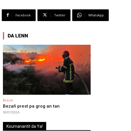
Facebook
Twitter
WhatsApp
DA LENN
Breizh
Bezañ prest pa grog an tan
30/07/2026
Koumanantit da Ya!