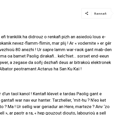
Rannañ
eñ trankilik ha didrouz o renkañ pizh an asiedoù lous e-
ekanik nevez-flamm-flimin, mar plij ! Ar « vodernite » er gêr
loavezhioù 80 anezhi ! Ur sapre lamm war-raok gant mab-den
e, ma oa bamet Paolig dirakañ… kelc’hiet… sorset end-eeun
 gwer, a zegase da soñj dezhañ deus ar bitrakoù elektronek
 Albator peotramant Actarus ha San Ku Kaï !
ar d’un taol kanol ! Kentañ klevet e tardas Paolig gant e
antañ war nav eur hanter. Tarzheller, ‘mit-hu ? N’eo ket
to ? Ma ! Ur sellig war geriadur an Here, marteze ? Anv ‘zo
 », ar paotr a ra, « hep gouzout diouto, labourioù a sell