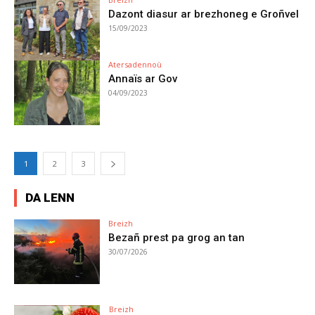
Dazont diasur ar brezhoneg e Groñvel
15/09/2023
Atersadennoù
Annaïs ar Gov
04/09/2023
1
2
3
DA LENN
Breizh
Bezañ prest pa grog an tan
30/07/2026
Breizh