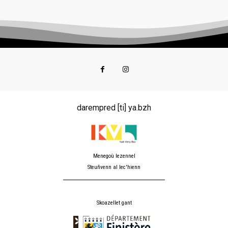
darempred [ti] ya.bzh
Menegoù lezennel
Steuñvenn al lec'hienn
Skoazellet gant