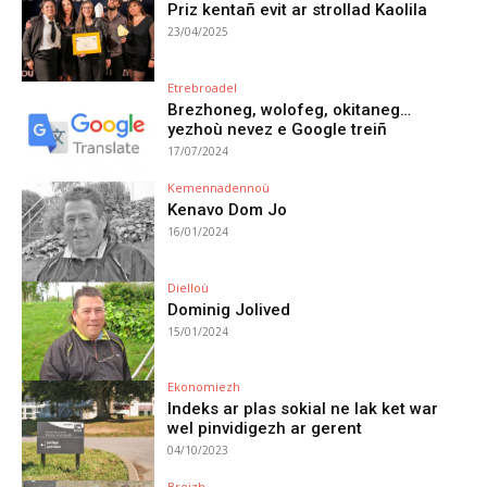
Priz kentañ evit ar strollad Kaolila
23/04/2025
Etrebroadel
Brezhoneg, wolofeg, okitaneg…
yezhoù nevez e Google treiñ
17/07/2024
Kemennadennoù
Kenavo Dom Jo
16/01/2024
Dielloù
Dominig Jolived
15/01/2024
Ekonomiezh
Indeks ar plas sokial ne lak ket war
wel pinvidigezh ar gerent
04/10/2023
Breizh