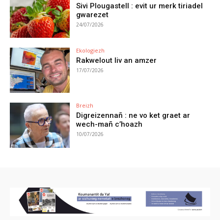
Sivi Plougastell : evit ur merk tiriadel
gwarezet
24/07/2026
Ekologiezh
Rakwelout liv an amzer
17/07/2026
Breizh
Digreizennañ : ne vo ket graet ar
wech-mañ c’hoazh
10/07/2026