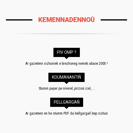
KEMENNADENNOÙ
PIV OMP ?
Ar gazetenn sizhuniek e brezhoneg nemeti abaoe 2005 !
KOUMANANTIÑ
Stumm paper pe niverel, prizioù izel, ...
PELLGARGAÑ
Ar gazetenn en he stumm PDF da bellgargañ bep sizhun