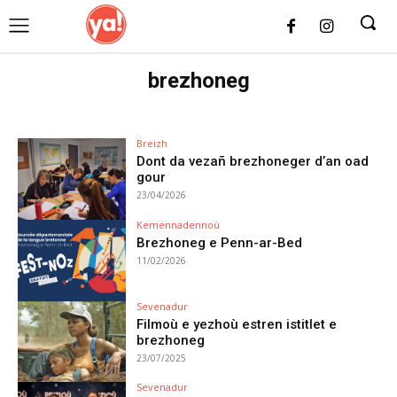
UK
LONDON NEWS
brezhoneg
Breizh
Dont da vezañ brezhoneger d’an oad
gour
23/04/2026
Kemennadennoù
Brezhoneg e Penn-ar-Bed
11/02/2026
Sevenadur
Filmoù e yezhoù estren istitlet e
brezhoneg
23/07/2025
Sevenadur