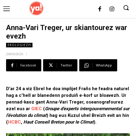
UK
LONDON NEWS
Anna-Vari Treger, ur skiantourez war
evezh
EKOLOGIEZH
24/06/2026
Facebook
Twitter
WhatsApp
D’ar 24 a viz Ebrel he doa implijet Frañs he feadra naturel
hag a c’hell ar blanedenn produiñ e-korf ur bloavezh. Ur
pennad-kaoz gant Anna-Vari Treger, oseanografourez
ezel eus ar
GIEC
(
Groupe d’experts intergouvernemental sur
l’évolution du climat
) hag eus Kuzul uhel Breizh evit an hin
(
HCBC
,
Haut Conseil Breton pour le Climat
).