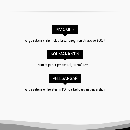
PIV OMP ?
Ar gazetenn sizhuniek e brezhoneg nemeti abaoe 2005 !
KOUMANANTIÑ
Stumm paper pe niverel, prizioù izel, ...
PELLGARGAÑ
Ar gazetenn en he stumm PDF da bellgargañ bep sizhun