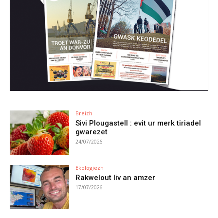
Breizh
Sivi Plougastell : evit ur merk tiriadel
gwarezet
24/07/2026
Ekologiezh
Rakwelout liv an amzer
17/07/2026