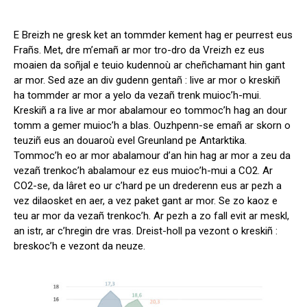
E Breizh ne gresk ket an tommder kement hag er peurrest eus
Frañs. Met, dre m’emañ ar mor tro-dro da Vreizh ez eus
moaien da soñjal e teuio kudennoù ar cheñchamant hin gant
ar mor. Sed aze an div gudenn gentañ : live ar mor o kreskiñ
ha tommder ar mor a yelo da vezañ trenk muioc’h-mui.
Kreskiñ a ra live ar mor abalamour eo tommoc’h hag an dour
tomm a gemer muioc’h a blas. Ouzhpenn-se emañ ar skorn o
teuziñ eus an douaroù evel Greunland pe Antarktika.
Tommoc’h eo ar mor abalamour d’an hin hag ar mor a zeu da
vezañ trenkoc’h abalamour ez eus muioc’h-mui a CO2. Ar
CO2-se, da lâret eo ur c’hard pe un drederenn eus ar pezh a
vez dilaosket en aer, a vez paket gant ar mor. Se zo kaoz e
teu ar mor da vezañ trenkoc’h. Ar pezh a zo fall evit ar meskl,
an istr, ar c’hregin dre vras. Dreist-holl pa vezont o kreskiñ :
breskoc’h e vezont da neuze.