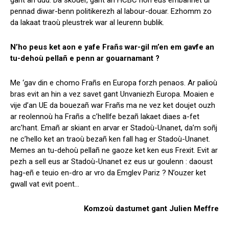
gant an dud. Da skouer, gant an HCBC hon eus embannet ur
pennad diwar-benn politikerezh al labour-douar. Ezhomm zo
da lakaat traoù pleustrek war al leurenn bublik.
N’ho peus ket aon e yafe Frañs war-gil m’en em gavfe an
tu-dehoù pellañ e penn ar gouarnamant ?
Me ‘gav din e chomo Frañs en Europa forzh penaos. Ar palioù
bras evit an hin a vez savet gant Unvaniezh Europa. Moaien e
vije d’an UE da bouezañ war Frañs ma ne vez ket doujet ouzh
ar reolennoù ha Frañs a c’hellfe bezañ lakaet diaes a-fet
arc’hant. Emañ ar skiant en arvar er Stadoù-Unanet, da’m soñj
ne c’hello ket an traoù bezañ ken fall hag er Stadoù-Unanet.
Memes an tu-dehoù pellañ ne gaoze ket ken eus Frexit. Evit ar
pezh a sell eus ar Stadoù-Unanet ez eus ur goulenn : daoust
hag-eñ e teuio en-dro ar vro da Emglev Pariz ? N’ouzer ket
gwall vat evit poent…
Komzoù dastumet gant Julien Meffre