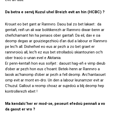
Da betra e servij Kuzul uhel Breizh evit an hin (HCBC) ?
Krouet eo bet gant ar Rannvro. Daou bal zo bet lakaet : da
gentañ, reiñ un ali war bolitikerezh ar Rannvro diwar-benn ar
cheñchamant hin ha penaos ober gantañ. Da eil, dav e oa
deomp degas ar gouiziegezhioù d’an dud a labour er Rannvro
pe lec’h all. Disheñvel eo eus ar pezh a zo bet graet er
rannvroioù all, lec’h ez eus bet strolladoù skiantourien oc’h
ober traoù o-unan evel e Akitania.
Er penn-kentañ hon eus soñjet : daoust hag-eñ e vimp dieub
d’ober ar pezh hon eus c’hoant. Betek-henn ar Rannvro a
laosk ac’hanomp d’ober ar pezh a fell deomp. Arc’hantaouet
omp evit ar mont en-dro. Un den a labour leunamzer evit ar
C’huzul. Gallout a reomp choaz ar sujedoù a blij deomp hep
kontrollerezh ebet !
Ma kendalc’her er mod-se, peseurt efedoù pennañ a vo
da gaout er vro ?