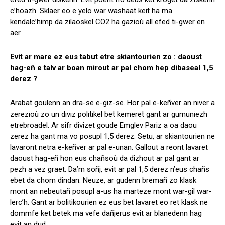
c’hoazh. Sklaer eo e yelo war washaat keit ha ma
kendalc’himp da zilaoskel CO2 ha gazioù all efed ti-gwer en
aer.
Evit ar mare ez eus tabut etre skiantourien zo : daoust
hag-eñ e talv ar boan mirout ar pal chom hep dibaseal 1,5
derez ?
Arabat goulenn an dra-se e-giz-se. Hor pal e-keñver an niver a
zerezioù zo un diviz politikel bet kemeret gant ar gumuniezh
etrebroadel. Ar sifr divizet goude Emglev Pariz a oa daou
zerez ha gant ma vo posupl 1,5 derez. Setu, ar skiantourien ne
lavaront netra e-keñver ar pal e-unan. Gallout a reont lavaret
daoust hag-eñ hon eus chañsoù da dizhout ar pal gant ar
pezh a vez graet. Da’m soñj, evit ar pal 1,5 derez n’eus chañs
ebet da chom dindan. Neuze, ar gudenn bremañ zo klask
mont an nebeutañ posupl a-us ha marteze mont war-gil war-
lerc’h. Gant ar bolitikourien ez eus bet lavaret eo ret klask ne
dommfe ket betek ma vefe dañjerus evit ar blanedenn hag
evit an dud.