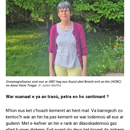
Oseanografourez ezel eus ar GIEC hag eus Kuzul uhel Breizh evit an hin (HCBC)
eo Anna-Varie Treger.
© Julien Meffre
War vuanaat e ya an traoù, petra eo ho santimant ?
N’hon eus ket c’hoazh kemeret an hent mat. Va barregezh zo
kentoc’h war an hin ha pas kement-se war lodennoù all eus ar
gudenn. Met e-keñver an hin e rank an dilaoskadennoù gaz
efed ti-gwer diskenn. Evit poent n’o deus ket kroget da ziskenn