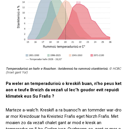
Temperadurioù an hañv e Roazhon : keidennoù ha rummoù stankterioù.
© HCBC
(troet gant Ya!)
Pa weler an temperadurioù o kreskiñ buan, n’ho peus ket
aon e teufe Breizh da vezañ ul lec’h goudor evit repuidi
klimatek eus Su Frañs ?
Marteze a-walc’h. Kreskiñ a ra buanoc’h an tommder war-dro
ar mor Kreizdouar ha Kreisteiz Frañs eget Norzh Frañs. Met
moaien zo da vezañ chalet gant ar mod e kresk an