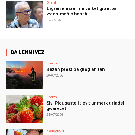
Breizh
Digreizennañ : ne vo ket graet ar
wech-mañ c’hoazh
10/07/2026
DA LENN IVEZ
Breizh
Bezañ prest pa grog an tan
30/07/2026
Breizh
Sivi Plougastell : evit ur merk tiriadel
gwarezet
24/07/2026
Ekologiezh