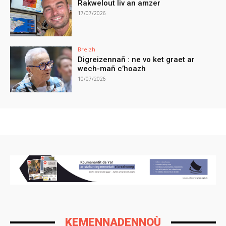
Rakwelout liv an amzer
17/07/2026
Breizh
Digreizennañ : ne vo ket graet ar
wech-mañ c’hoazh
10/07/2026
KEMENNADENNOÙ