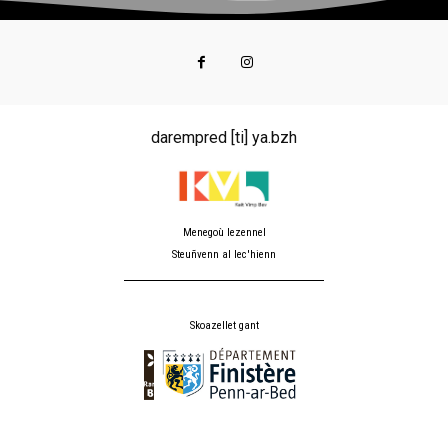
darempred [ti] ya.bzh
Menegoù lezennel
Steuñvenn al lec'hienn
Skoazellet gant