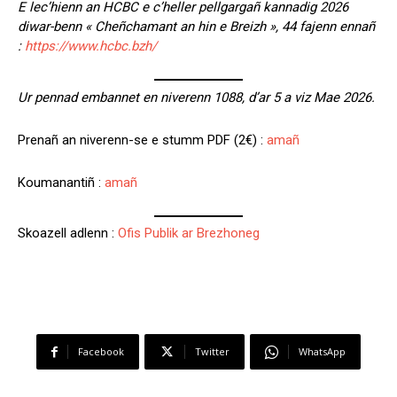
E lec’hienn an HCBC e c’heller pellgargañ kannadig 2026
diwar-benn « Cheñchamant an hin e Breizh », 44 fajenn ennañ
:
https://www.hcbc.bzh/
Ur pennad embannet en niverenn 1088, d’ar 5 a viz Mae 2026.
Prenañ an niverenn-se e stumm PDF (2€) :
amañ
Koumanantiñ :
amañ
Skoazell adlenn :
Ofis Publik ar Brezhoneg
Facebook
Twitter
WhatsApp