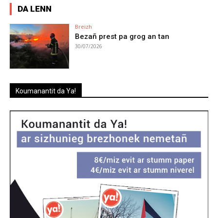
DA LENN
Breizh
Bezañ prest pa grog an tan
30/07/2026
Koumanantit da Ya!