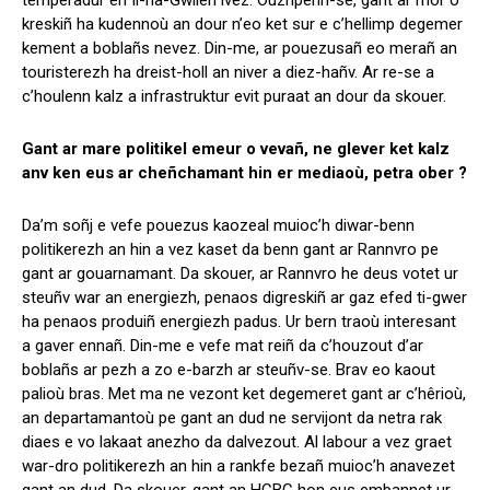
temperadur en Il-ha-Gwilen ivez. Ouzhpenn-se, gant ar mor o
kreskiñ ha kudennoù an dour n’eo ket sur e c’hellimp degemer
kement a boblañs nevez. Din-me, ar pouezusañ eo merañ an
touristerezh ha dreist-holl an niver a diez-hañv. Ar re-se a
c’houlenn kalz a infrastruktur evit puraat an dour da skouer.
Gant ar mare politikel emeur o vevañ, ne glever ket kalz
anv ken eus ar cheñchamant hin er mediaoù, petra ober ?
Da’m soñj e vefe pouezus kaozeal muioc’h diwar-benn
politikerezh an hin a vez kaset da benn gant ar Rannvro pe
gant ar gouarnamant. Da skouer, ar Rannvro he deus votet ur
steuñv war an energiezh, penaos digreskiñ ar gaz efed ti-gwer
ha penaos produiñ energiezh padus. Ur bern traoù interesant
a gaver ennañ. Din-me e vefe mat reiñ da c’houzout d’ar
boblañs ar pezh a zo e-barzh ar steuñv-se. Brav eo kaout
palioù bras. Met ma ne vezont ket degemeret gant ar c’hêrioù,
an departamantoù pe gant an dud ne servijont da netra rak
diaes e vo lakaat anezho da dalvezout. Al labour a vez graet
war-dro politikerezh an hin a rankfe bezañ muioc’h anavezet