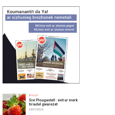
Breizh
Sivi Plougastell : evit ur merk
tiriadel gwarezet
24/07/2026