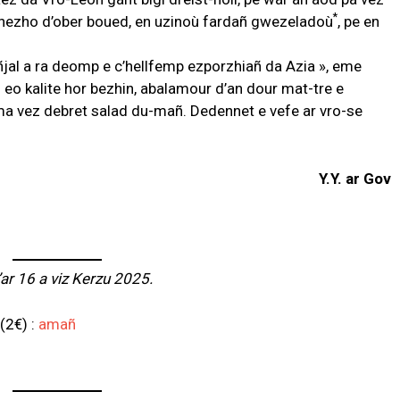
*
 anezho d’ober boued, en uzinoù fardañ gwezeladoù
, pe en
ñjal a ra deomp e c’hellfemp ezporzhiañ da Azia », eme
 eo kalite hor bezhin, abalamour d’an dour mat-tre e
 ma vez debret salad du-mañ. Dedennet e vefe ar vro-se
Y.Y. ar Gov
ar 16 a viz Kerzu 2025.
(2€) :
amañ