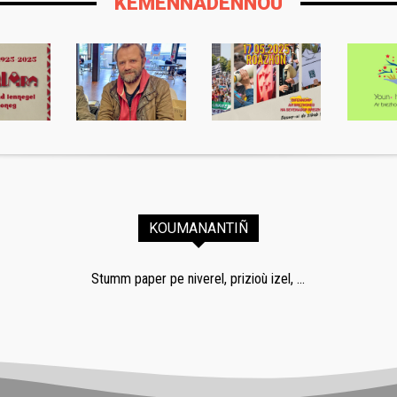
KEMENNADENNOÙ
KOUMANANTIÑ
Stumm paper pe niverel, prizioù izel, ...