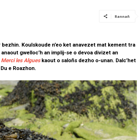
Rannañ
bezhin. Koulskoude n’eo ket anavezet mat kement tra
t anaout gwelloc’h an implij-se o devoa divizet an
h
Merci les Algues
kaout o saloñs dezho o-unan. Dalc’het
 Du e Roazhon.