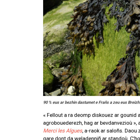
90 % eus ar bezhin dastumet e Frañs a zeu eus Breizh
« Fellout a ra deomp diskouez ar gounid a 
agrobouederezh, hag ar bevdanvezioù », 
Merci les Algues
, a-raok ar saloñs. Daou
gare dont da weladenniñ ar standoù. C’ho