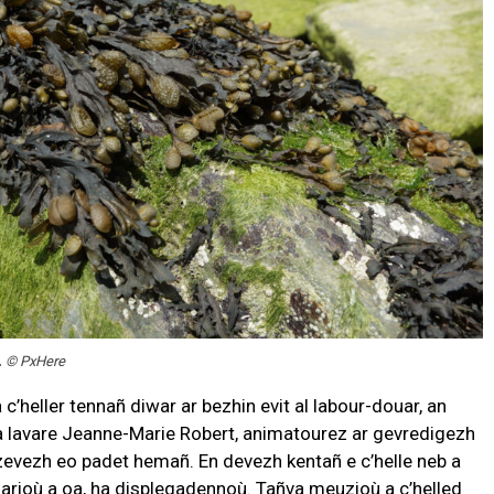
.
© PxHere
c’heller tennañ diwar ar bezhin evit al labour-douar, an
a lavare Jeanne-Marie Robert, animatourez ar gevredigezh
 zevezh eo padet hemañ. En devezh kentañ e c’helle neb a
arioù a oa, ha displegadennoù. Tañva meuzioù a c’helled