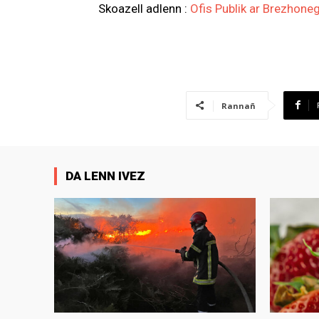
Skoazell adlenn :
Ofis Publik ar Brezhone
Rannañ
DA LENN IVEZ