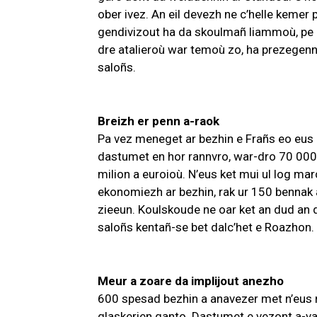
ober ivez. An eil devezh ne c’helle kemer
gendivizout ha da skoulmañ liammoù, pe e 
dre atalieroù war temoù zo, ha prezegen
saloñs.
Breizh er penn a-raok
Pa vez meneget ar bezhin e Frañs eo eus B
dastumet en hor rannvro, war-dro 70 000
milion a euroioù. N’eus ket mui ul log mar
ekonomiezh ar bezhin, rak ur 150 bennak
zieeun. Koulskoude ne oar ket an dud an d
saloñs kentañ-se bet dalc’het e Roazhon.
Meur a zoare da implijout anezho
600 spesad bezhin a anavezer met n’eus
glaskerien ganto. Dastumet e vezont a-vae