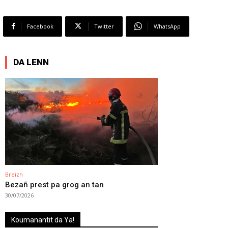
Facebook
Twitter
WhatsApp
DA LENN
Breizh
Bezañ prest pa grog an tan
30/07/2026
Koumanantit da Ya!