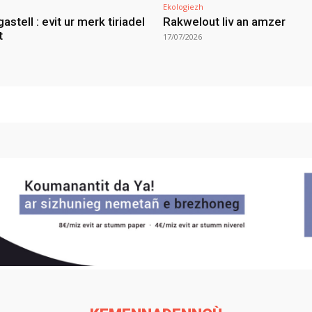
Ekologiezh
gastell : evit ur merk tiriadel
Rakwelout liv an amzer
t
17/07/2026