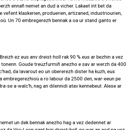
 perzh ennañ nemet an dud a vicher. Lakaet int bet da
vefent klaskerien, produerien, artizaned, industriourien,
noù. Un 70 embregerezh bennak a oa ur stand ganto er
reizh ez eus anv dreist-holl rak 90 % eus ar bezhin a vez
 tonenn. Goude treuzfurmiñ anezho e sav ar werzh da 400
c’had, da lavarout eo un obererezh dister ha kuzh, eus
 a embregerezhioù a ro labour da 2500 den, war-eeun pe
ra-se a-walc’h, nag an dilennidi atav kennebeut. Alese ar
 nemet un dek bennak anezho hag a vez dedennet ar
z da Vro-Leon gant bigi dreist-holl, pe war an aod pa vez