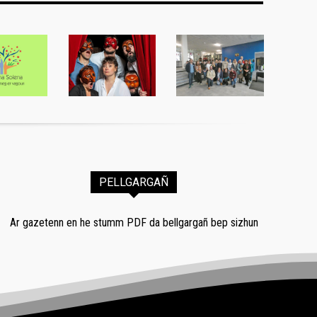
PELLGARGAÑ
Ar gazetenn en he stumm PDF da bellgargañ bep sizhun