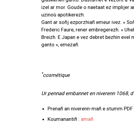
izel ar mor. Goude o naetaat ez implijer
uzinoù apotikerezh.
Gant ar soñj ezporzhiañ emeur ivez. « So
Frederic Faure, rener embregerezh. « Uhel
Breizh. E Japan e vez debret bezhin evel
ganto », emezañ.
*
cosmétique
Ur pennad embannet en niverenn 1068, d’
Prenañ an niverenn-mañ e stumm PDF 
Koumanantiñ :
amañ