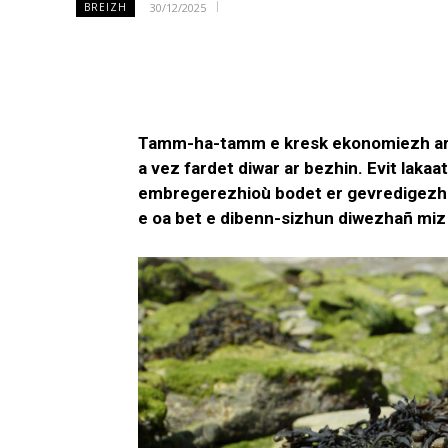
30/12/2025
BREIZH
Tamm-ha-tamm e kresk ekonomiezh ar 
a vez fardet diwar ar bezhin. Evit lakaa
embregerezhioù bodet er gevredigez
e oa bet e dibenn-sizhun diwezhañ miz