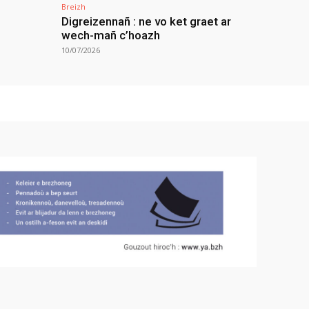
Breizh
Digreizennañ : ne vo ket graet ar
wech-mañ c’hoazh
10/07/2026