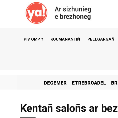
PIV OMP ?
KOUMANANTIÑ
PELLGARGAÑ
DEGEMER
ETREBROADEL
BR
Kentañ saloñs ar be