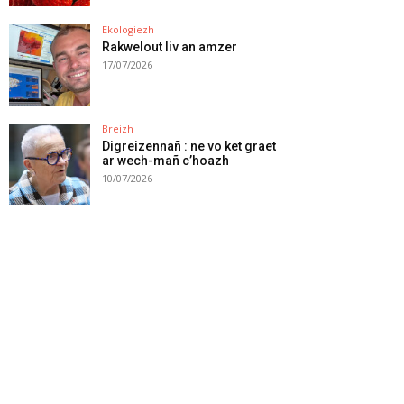
Ekologiezh
Rakwelout liv an amzer
17/07/2026
Breizh
Digreizennañ : ne vo ket graet
ar wech-mañ c’hoazh
10/07/2026