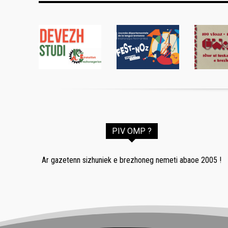
PIV OMP ?
Ar gazetenn sizhuniek e brezhoneg nemeti abaoe 2005 !