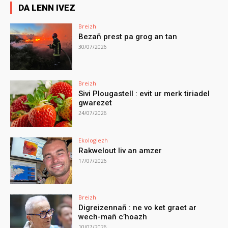
DA LENN IVEZ
Breizh
Bezañ prest pa grog an tan
30/07/2026
Breizh
Sivi Plougastell : evit ur merk tiriadel
gwarezet
24/07/2026
Ekologiezh
Rakwelout liv an amzer
17/07/2026
Breizh
Digreizennañ : ne vo ket graet ar
wech-mañ c’hoazh
10/07/2026