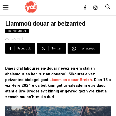
UK
LONDON NEWS
Liammoù douar ar beizanted
EKONOMIEZH
24/10/2024
Facebook
Twitter
WhatsApp
Diaes d’al labourerien-douar nevez en em staliañ
abalamour eo ker-ruz an douaroù. Sikouret e vez
peizanted biologel gant
Liamm an douar Breizh
. D’an 13 a
viz Here 2024 e oa bet kinniget ur valeadenn etre daou
atant e Bro-Dreger evit kinnig ar gevredigezh vreizhat a
zesach muioc’h-mui a dud.