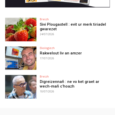
Breizh
Sivi Plougastell : evit ur merk tiriadel
gwarezet
24/07/2026
Ekologiezh
Rakwelout liv an amzer
17/07/2026
Breizh
Digreizennañ : ne vo ket graet ar
wech-mañ c’hoazh
10/07/2026