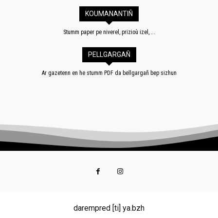
KOUMANANTIÑ
Stumm paper pe niverel, prizioù izel, ...
PELLGARGAÑ
Ar gazetenn en he stumm PDF da bellgargañ bep sizhun
darempred [ti] ya.bzh