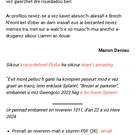
vez gwerzhet dre rouedadoù berr.
Ar profiloù nevez-se a vez kavet aliesoc’h-aliesañ e Breizh.
N’eont ket d’ober an darn vrasañ eus ar beizanted nevez
memes tra, met sur a-walc’h e vo muioc’h-mui anezho a-
drugarez sikour Liamm an douar.
Manon Deniau
Sikour
kraou-deñved Plufur
ha sikour
atant Lanvaeleg
*
Evit mont pelloc’h ganti ha kompren peseurt mod e vez
graet an traoù, lenn enklask Splann!, “Brezel ar parkeier”,
embannet e miz Gwengolo 2023 hag
e lec’hienn Splann!
Ur pennad embannet en niverenn 1011, d’an 22 a viz Here
2024
.
Prenañ an niverenn-mañ e stumm PDF (2€) :
amañ