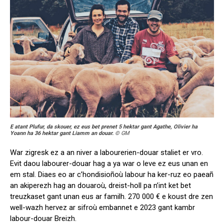
E atant Plufur, da skouer, ez eus bet prenet 5 hektar gant Agathe, Olivier ha
Yoann ha 36 hektar gant Liamm an douar.
© GM
War zigresk ez a an niver a labourerien-douar staliet er vro.
Evit daou labourer-douar hag a ya war o leve ez eus unan en
em stal. Diaes eo ar c’hondisioñoù labour ha ker-ruz eo paeañ
an akiperezh hag an douaroù, dreist-holl pa n’int ket bet
treuzkaset gant unan eus ar familh. 270 000 € e koust dre zen
well-wazh hervez ar sifroù embannet e 2023 gant kambr
labour-douar Breizh.