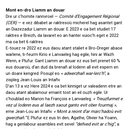
Mont en-dro Liamm an douar
Dre ur c’homite rannvroel —
Comité d’Engagement Régional
(CER)
— e vez dibabet ar raktresoù micherel hag asantet gant
an Diazezadur Liamm an douar. E 2023 e oa bet studiet 17
raktres e Breizh, da lavaret eo an hanter vuioc’h eget e 2022
ma oa bet 6 raktres.
E-touez re 2022 ez eus daou atant staliet e Bro-Dreger abaoe
warlene, ti-feurm Kirio e Lanvaeleg hag egile, hini ar Wazh
Wenn, e Plufur. Gant Liamm an douar ez eus bet prenet 60 %
eus douaroù, d’an dud da brenañ al lodenn all evit espern en
un doare kengred. Posupl eo
« adwerzhañ war-lerc’h”
, a
zispleg Jean-Louis an Intañv.
D’an 13 a viz Here 2024 e oa bet kinniget ur valeadenn etre an
daou atant abalamour emaint tost an eil ouzh egile. Ur
c’houblad eo Marion ha François e Lanvaeleg.
« Treuzfurmet e
vez ul lodenn eus al laezh saout ganto evit ober fourmaj »
,
eme Jean-Lou an Intañv.
« Mont a reont d’ar marc’hadoù evit
gwerzhañ.”
E Plufur ez eus tri den, Agathe, Olivier ha Yoann,
hag a genlabour asambles evit sevel
“deñved evit ar c’hig”
, a