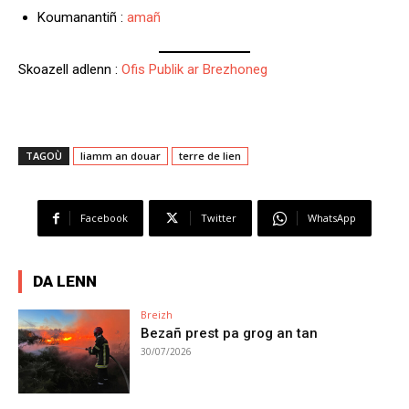
Koumanantiñ :
amañ
Skoazell adlenn :
Ofis Publik ar Brezhoneg
TAGOÙ
liamm an douar
terre de lien
Facebook
Twitter
WhatsApp
DA LENN
Breizh
Bezañ prest pa grog an tan
30/07/2026