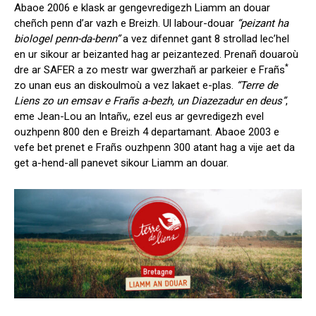
Abaoe 2006 e klask ar gengevredigezh Liamm an douar
cheñch penn d’ar vazh e Breizh. Ul labour-douar
“peizant ha
biologel penn-da-benn”
a vez difennet gant 8 strollad lec’hel
en ur sikour ar beizanted hag ar peizantezed. Prenañ douaroù
*
dre ar SAFER a zo mestr war gwerzhañ ar parkeier e Frañs
zo unan eus an diskoulmoù a vez lakaet e-plas.
“Terre de
Liens zo un emsav e Frañs a-bezh, un Diazezadur en deus”
,
eme Jean-Lou an Intañv,, ezel eus ar gevredigezh evel
ouzhpenn 800 den e Breizh 4 departamant. Abaoe 2003 e
vefe bet prenet e Frañs ouzhpenn 300 atant hag a vije aet da
get a-hend-all panevet sikour Liamm an douar.