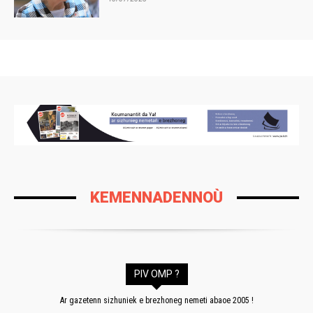
KEMENNADENNOÙ
PIV OMP ?
Ar gazetenn sizhuniek e brezhoneg nemeti abaoe 2005 !