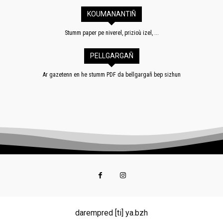
KOUMANANTIÑ
Stumm paper pe niverel, prizioù izel, ...
PELLGARGAÑ
Ar gazetenn en he stumm PDF da bellgargañ bep sizhun
darempred [ti] ya.bzh