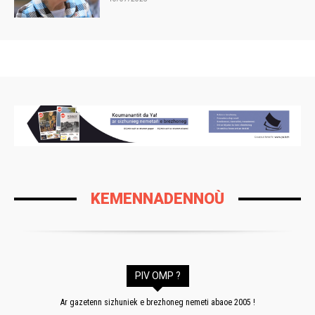
KEMENNADENNOÙ
PIV OMP ?
Ar gazetenn sizhuniek e brezhoneg nemeti abaoe 2005 !