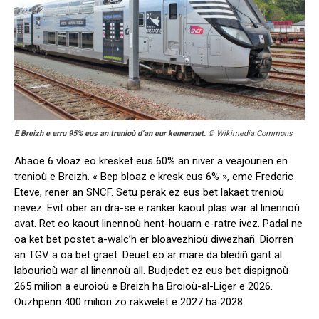
E Breizh e erru 95% eus an trenioù d’an eur kemennet.
© Wikimedia Commons
Abaoe 6 vloaz eo kresket eus 60% an niver a veajourien en
trenioù e Breizh. « Bep bloaz e kresk eus 6% », eme Frederic
Eteve, rener an SNCF. Setu perak ez eus bet lakaet trenioù
nevez. Evit ober an dra-se e ranker kaout plas war al linennoù
avat. Ret eo kaout linennoù hent-houarn e-ratre ivez. Padal ne
oa ket bet postet a-walc’h er bloavezhioù diwezhañ. Diorren
an TGV a oa bet graet. Deuet eo ar mare da blediñ gant al
labourioù war al linennoù all. Budjedet ez eus bet dispignoù
265 milion a euroioù e Breizh ha Broioù-al-Liger e 2026.
Ouzhpenn 400 milion zo rakwelet e 2027 ha 2028.