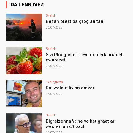
DA LENN IVEZ
Breizh
Bezañ prest pa grog an tan
30/07/2026
Breizh
Sivi Plougastell : evit ur merk tiriadel
gwarezet
24/07/2026
Ekologiezh
Rakwelout liv an amzer
17/07/2026
Breizh
Digreizennañ : ne vo ket graet ar
wech-mañ c’hoazh
10/07/2026