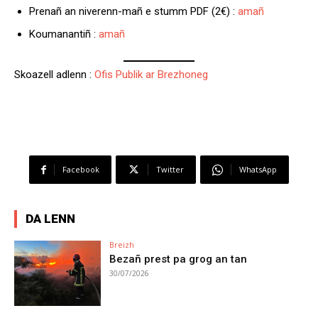
Prenañ an niverenn-mañ e stumm PDF (2€) :
amañ
Koumanantiñ :
amañ
Skoazell adlenn :
Ofis Publik ar Brezhoneg
Facebook
Twitter
WhatsApp
DA LENN
Breizh
Bezañ prest pa grog an tan
30/07/2026