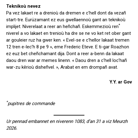
Teknikoù nevez
Pa vez lakaet re a drenioù da dremen e c’hell dont da vezañ
start-tre. Eurüzamant ez eus gwellaennoù gant an teknikoù
*
implijet. Niverelaat a reer an heñchañ. Eskemmezioù ren
niverel a vo lakaet en trenioù ha dre se ne vo ket ret ober gant
ar gouleier ruz ha gwer ken. « Evel-se e c’hellor lakaat tremen
12 tren e-lec’h 8 pe 9 », eme Frederic Eteve. E ti-gar Roazhon
ez euz bet cheñchamant dija. Dont a reer a-benn da lakaat
daou dren war ar memes linenn. « Daou dren a c’hell loc’hañ
war-zu kêrioù disheñvel. », Arabat en em drompañ avat.
Y.Y. ar Gov
*
pupitres de commande
Ur pennad embannet en niverenn 1083, d’an 31 a viz Meurzh
2026.