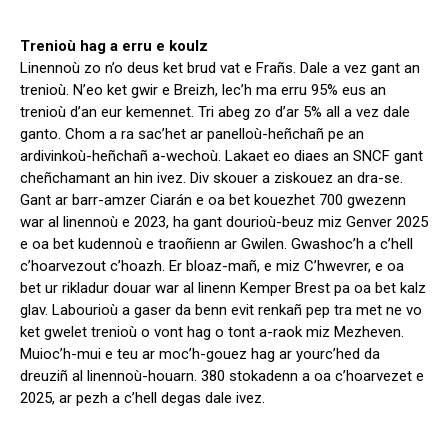
Trenioù hag a erru e koulz
Linennoù zo n’o deus ket brud vat e Frañs. Dale a vez gant an
trenioù. N’eo ket gwir e Breizh, lec’h ma erru 95% eus an
trenioù d’an eur kemennet. Tri abeg zo d’ar 5% all a vez dale
ganto. Chom a ra sac’het ar panelloù-heñchañ pe an
ardivinkoù-heñchañ a-wechoù. Lakaet eo diaes an SNCF gant
cheñchamant an hin ivez. Div skouer a ziskouez an dra-se.
Gant ar barr-amzer Ciarán e oa bet kouezhet 700 gwezenn
war al linennoù e 2023, ha gant dourioù-beuz miz Genver 2025
e oa bet kudennoù e traoñienn ar Gwilen. Gwashoc’h a c’hell
c’hoarvezout c’hoazh. Er bloaz-mañ, e miz C’hwevrer, e oa
bet ur rikladur douar war al linenn Kemper Brest pa oa bet kalz
glav. Labourioù a gaser da benn evit renkañ pep tra met ne vo
ket gwelet trenioù o vont hag o tont a-raok miz Mezheven.
Muioc’h-mui e teu ar moc’h-gouez hag ar yourc’hed da
dreuziñ al linennoù-houarn. 380 stokadenn a oa c’hoarvezet e
2025, ar pezh a c’hell degas dale ivez.