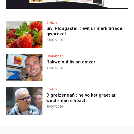
Breizh
Sivi Plougastell : evit ur merk tiriadel
gwarezet
24/07/2026
Ekologiezh
Rakwelout liv an amzer
17/07/2026
Breizh
Digreizennañ : ne vo ket graet ar
wech-mañ c’hoazh
10/07/2026