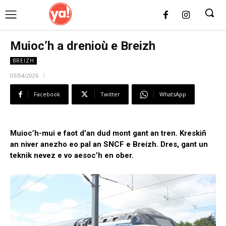
UK
LONDON NEWS
Muioc’h a drenioù e Breizh
BREIZH
03/04/2026
Facebook
Twitter
WhatsApp
Muioc’h-mui e faot d’an dud mont gant an tren. Kreskiñ
an niver anezho eo pal an SNCF e Breizh. Dres, gant un
teknik nevez e vo aesoc’h en ober.