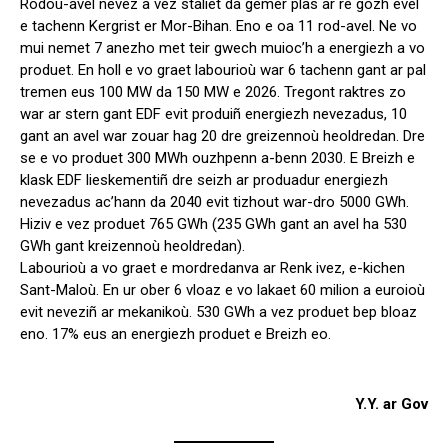
Rodoù-avel nevez a vez staliet da gemer plas ar re gozh evel
e tachenn Kergrist er Mor-Bihan. Eno e oa 11 rod-avel. Ne vo
mui nemet 7 anezho met teir gwech muioc’h a energiezh a vo
produet. En holl e vo graet labourioù war 6 tachenn gant ar pal
tremen eus 100 MW da 150 MW e 2026. Tregont raktres zo
war ar stern gant EDF evit produiñ energiezh nevezadus, 10
gant an avel war zouar hag 20 dre greizennoù heoldredan. Dre
se e vo produet 300 MWh ouzhpenn a-benn 2030. E Breizh e
klask EDF lieskementiñ dre seizh ar produadur energiezh
nevezadus ac’hann da 2040 evit tizhout war-dro 5000 GWh.
Hiziv e vez produet 765 GWh (235 GWh gant an avel ha 530
GWh gant kreizennoù heoldredan).
Labourioù a vo graet e mordredanva ar Renk ivez, e-kichen
Sant-Maloù. En ur ober 6 vloaz e vo lakaet 60 milion a euroioù
evit neveziñ ar mekanikoù. 530 GWh a vez produet bep bloaz
eno. 17% eus an energiezh produet e Breizh eo.
Y.Y. ar Gov