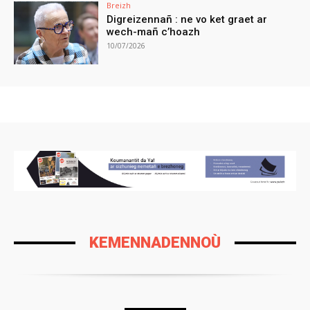
Breizh
Digreizennañ : ne vo ket graet ar
wech-mañ c’hoazh
10/07/2026
KEMENNADENNOÙ