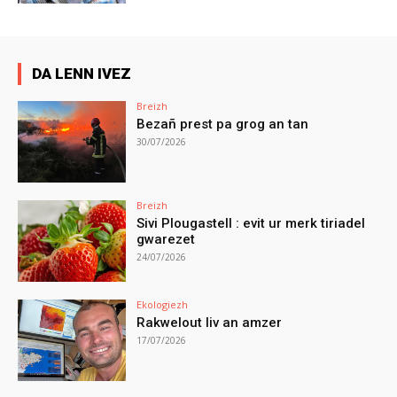
DA LENN IVEZ
Breizh
Bezañ prest pa grog an tan
30/07/2026
Breizh
Sivi Plougastell : evit ur merk tiriadel
gwarezet
24/07/2026
Ekologiezh
Rakwelout liv an amzer
17/07/2026