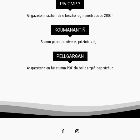
PIV OMP ?
Ar gazetenn sizhuniek e brezhoneg nemeti abaoe 2005 !
KOUMANANTIÑ
Stumm paper pe niverel, prizioù izel, ...
PELLGARGAÑ
Ar gazetenn en he stumm PDF da bellgargañ bep sizhun