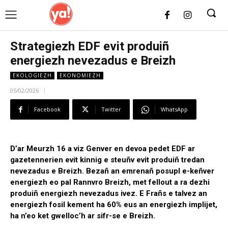
UK
LONDON NEWS
Strategiezh EDF evit produiñ
energiezh nevezadus e Breizh
EKOLOGIEZH
EKONOMIEZH
05/02/2026
Facebook
Twitter
WhatsApp
D’ar Meurzh 16 a viz Genver en devoa pedet EDF ar
gazetennerien evit kinnig e steuñv evit produiñ tredan
nevezadus e Breizh. Bezañ an emrenañ posupl e-keñver
energiezh eo pal Rannvro Breizh, met fellout a ra dezhi
produiñ energiezh nevezadus ivez. E Frañs e talvez an
energiezh fosil kement ha 60% eus an energiezh implijet,
ha n’eo ket gwelloc’h ar sifr-se e Breizh.