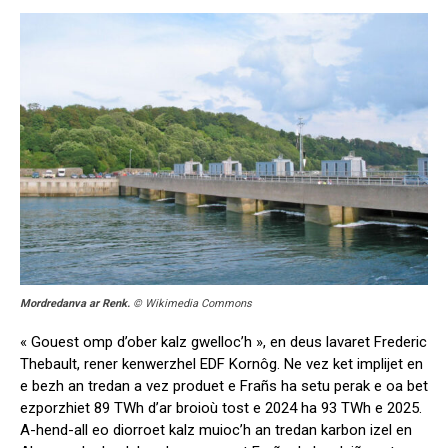
Mordredanva ar Renk.
© Wikimedia Commons
« Gouest omp d’ober kalz gwelloc’h », en deus lavaret Frederic
Thebault, rener kenwerzhel EDF Kornôg. Ne vez ket implijet en
e bezh an tredan a vez produet e Frañs ha setu perak e oa bet
ezporzhiet 89 TWh d’ar broioù tost e 2024 ha 93 TWh e 2025.
A-hend-all eo diorroet kalz muioc’h an tredan karbon izel en