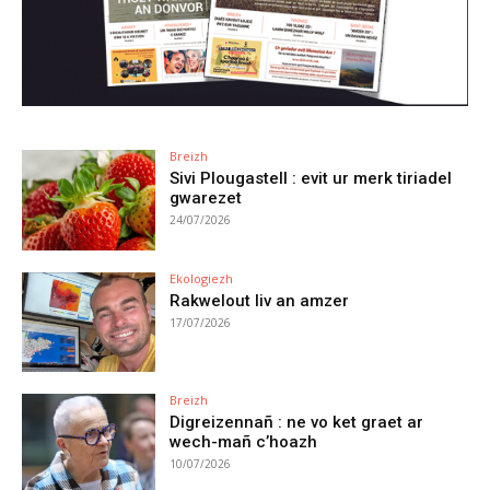
Breizh
Sivi Plougastell : evit ur merk tiriadel
gwarezet
24/07/2026
Ekologiezh
Rakwelout liv an amzer
17/07/2026
Breizh
Digreizennañ : ne vo ket graet ar
wech-mañ c’hoazh
10/07/2026