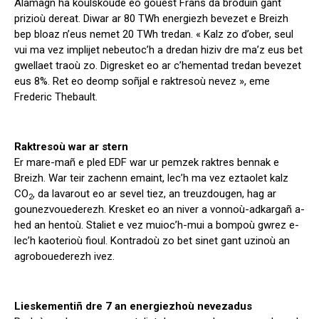
Alamagn ha koulskoude eo gouest Frañs da broduiñ gant
prizioù dereat. Diwar ar 80 TWh energiezh bevezet e Breizh
bep bloaz n’eus nemet 20 TWh tredan. « Kalz zo d’ober, seul
vui ma vez implijet nebeutoc’h a dredan hiziv dre ma’z eus bet
gwellaet traoù zo. Digresket eo ar c’hementad tredan bevezet
eus 8%. Ret eo deomp soñjal e raktresoù nevez », eme
Frederic Thebault.
Raktresoù war ar stern
Er mare-mañ e pled EDF war ur pemzek raktres bennak e
Breizh. War teir zachenn emaint, lec’h ma vez eztaolet kalz
CO
, da lavarout eo ar sevel tiez, an treuzdougen, hag ar
2
gounezvouederezh. Kresket eo an niver a vonnoù-adkargañ a-
hed an hentoù. Staliet e vez muioc’h-mui a bompoù gwrez e-
lec’h kaoterioù fioul. Kontradoù zo bet sinet gant uzinoù an
agrobouederezh ivez.
Lieskementiñ dre 7 an energiezhoù nevezadus