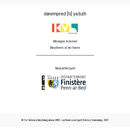
darempred [ti] ya.bzh
Menegoù lezennel
Steuñvenn al lec'hienn
Skoazellet gant
© Ya! Keleier e brezhoneg abaoe 2005 - Lec'hienn savet gant Nikolaz Gourvenneg - 2021