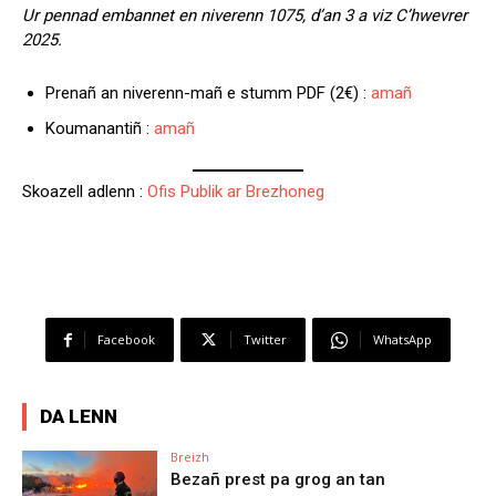
Ur pennad embannet en niverenn 1075, d’an 3 a viz C’hwevrer
2025.
Prenañ an niverenn-mañ e stumm PDF (2€) :
amañ
Koumanantiñ :
amañ
Skoazell adlenn :
Ofis Publik ar Brezhoneg
Facebook
Twitter
WhatsApp
DA LENN
Breizh
Bezañ prest pa grog an tan