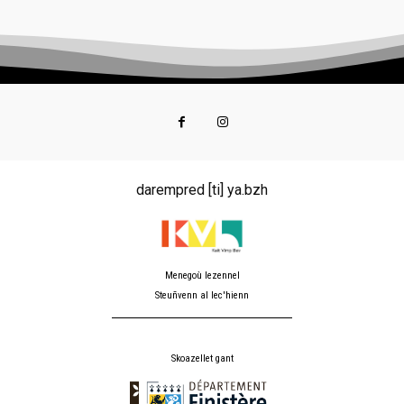
darempred [ti] ya.bzh
Menegoù lezennel
Steuñvenn al lec'hienn
Skoazellet gant