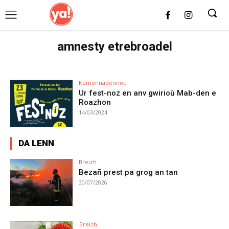
UK
LONDON NEWS
amnesty etrebroadel
Kemennadennoù
Ur fest-noz en anv gwirioù Mab-den e
Roazhon
14/03/2024
DA LENN
Breizh
Bezañ prest pa grog an tan
30/07/2026
Breizh