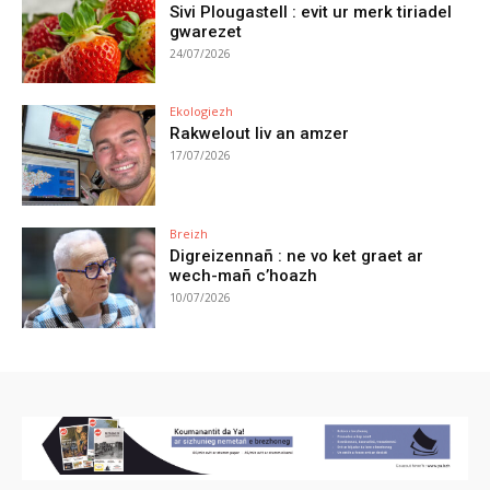
Sivi Plougastell : evit ur merk tiriadel
gwarezet
24/07/2026
Ekologiezh
Rakwelout liv an amzer
17/07/2026
Breizh
Digreizennañ : ne vo ket graet ar
wech-mañ c’hoazh
10/07/2026