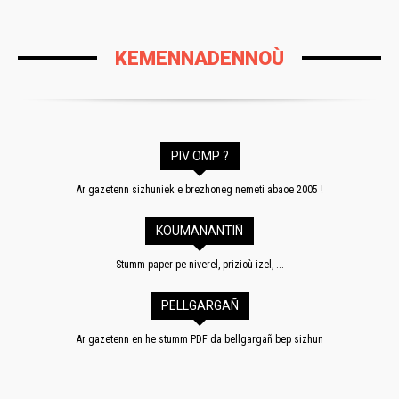
KEMENNADENNOÙ
PIV OMP ?
Ar gazetenn sizhuniek e brezhoneg nemeti abaoe 2005 !
KOUMANANTIÑ
Stumm paper pe niverel, prizioù izel, ...
PELLGARGAÑ
Ar gazetenn en he stumm PDF da bellgargañ bep sizhun