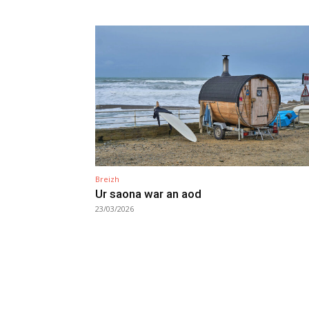
Breizh
Ur saona war an aod
23/03/2026