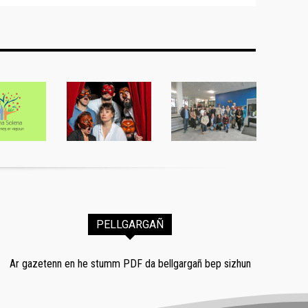
PELLGARGAÑ
Ar gazetenn en he stumm PDF da bellgargañ bep sizhun