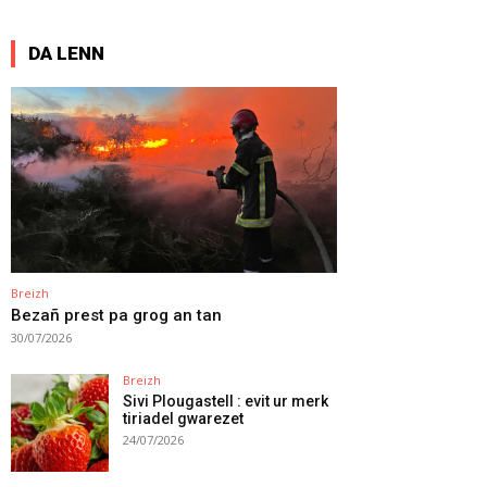
DA LENN
Breizh
Bezañ prest pa grog an tan
30/07/2026
Breizh
Sivi Plougastell : evit ur merk
tiriadel gwarezet
24/07/2026