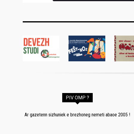
PIV OMP ?
Ar gazetenn sizhuniek e brezhoneg nemeti abaoe 2005 !