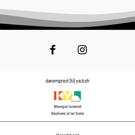
darempred [ti] ya.bzh
Menegoù lezennel
Steuñvenn al lec'hienn