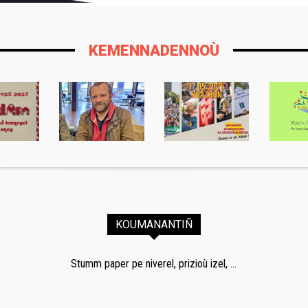
KEMENNADENNOÙ
KOUMANANTIÑ
Stumm paper pe niverel, prizioù izel, ...