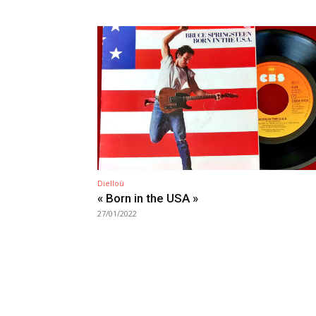
Dielloù
« Born in the USA »
27/01/2022