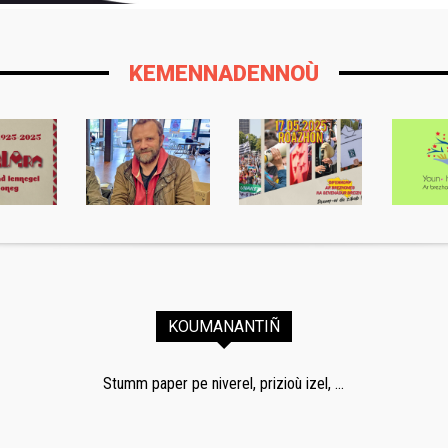
KEMENNADENNOÙ
KOUMANANTIÑ
Stumm paper pe niverel, prizioù izel, ...