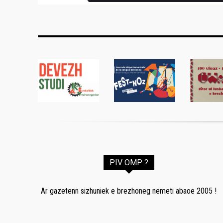
PIV OMP ?
Ar gazetenn sizhuniek e brezhoneg nemeti abaoe 2005 !