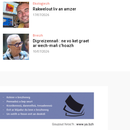
Ekologiezh
Rakwelout liv an amzer
17/07/2026
Breizh
Digreizennañ : ne vo ket graet
ar wech-mañ c’hoazh
10/07/2026