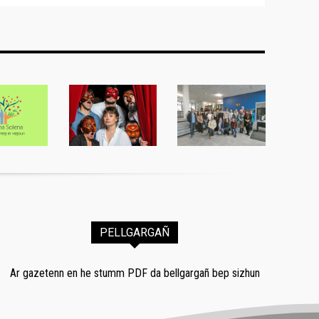
PELLGARGAÑ
Ar gazetenn en he stumm PDF da bellgargañ bep sizhun