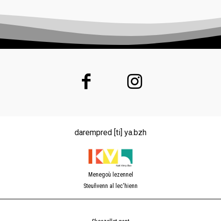
darempred [ti] ya.bzh
Menegoù lezennel
Steuñvenn al lec'hienn