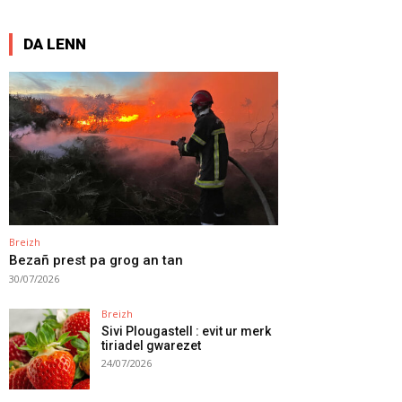
DA LENN
Breizh
Bezañ prest pa grog an tan
30/07/2026
Breizh
Sivi Plougastell : evit ur merk
tiriadel gwarezet
24/07/2026