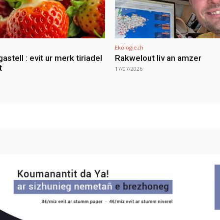
Ekologiezh
gastell : evit ur merk tiriadel
Rakwelout liv an amzer
t
17/07/2026