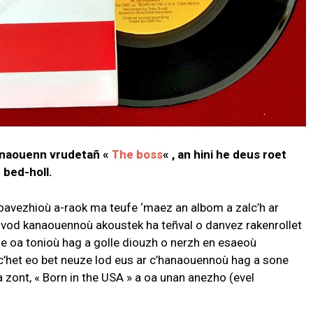
naouenn vrudetañ «
The boss
« , an hini he deus roet
 bed-holl.
oavezhioù a-raok ma teufe ‘maez an albom a zalc’h ar
a vod kanaouennoù akoustek ha teñval o danvez rakenrollet
e oa tonioù hag a golle diouzh o nerzh en esaeoù
c’het eo bet neuze lod eus ar c’hanaouennoù hag a sone
a zont, « Born in the USA » a oa unan anezho (evel