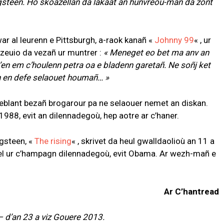
gsteen. Ho skoazellañ da lakaat an hunvreoù-mañ da zont
 al leurenn e Pittsburgh, a-raok kanañ «
Johnny 99
« , ur
 zeuio da vezañ ur muntrer :
« Meneget eo bet ma anv an
d’en em c’houlenn petra oa e bladenn garetañ. Ne soñj ket
in en defe selaouet houmañ… »
seblant bezañ brogarour pa ne selaouer nemet an diskan.
1988, evit an dilennadegoù, hep aotre ar c’haner.
ngsteen, «
The rising
« , skrivet da heul gwalldaolioù an 11 a
el ur c’hampagn dilennadegoù, evit Obama. Ar wezh-mañ e
Ar C’hantread
 d’an 23 a viz Gouere 2013.