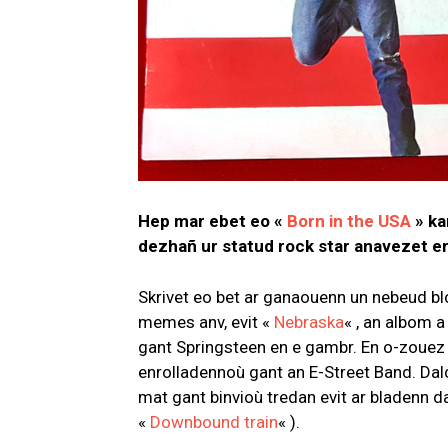
Hep mar ebet eo «
Born in the USA
» ka
dezhañ ur statud rock star anavezet er
Skrivet eo bet ar ganaouenn un nebeud bl
memes anv, evit «
Nebraska
« , an albom 
gant Springsteen en e gambr. En o-zouez 
enrolladennoù gant an E-Street Band. Dal
mat gant binvioù tredan evit ar bladenn d
«
Downbound train
« ).