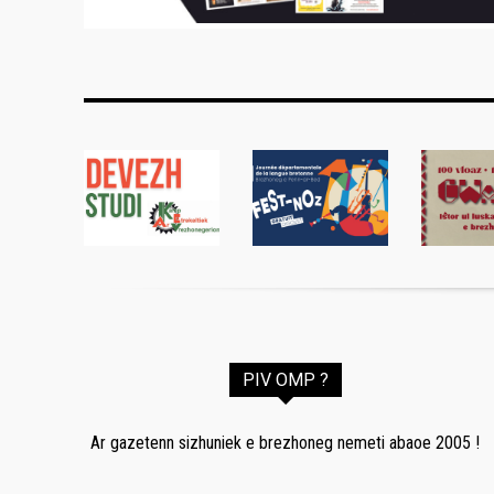
PIV OMP ?
Ar gazetenn sizhuniek e brezhoneg nemeti abaoe 2005 !