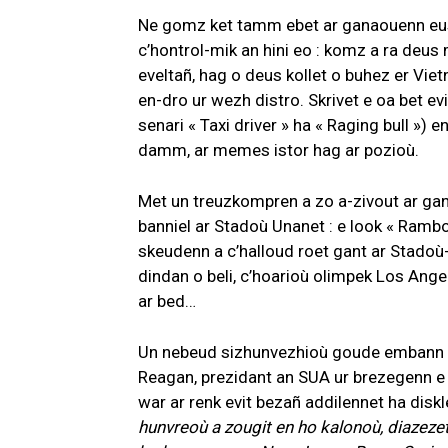
Ne gomz ket tamm ebet ar ganaouenn eus 
c’hontrol-mik an hini eo : komz a ra deu
eveltañ, hag o deus kollet o buhez er Vie
en-dro ur wezh distro. Skrivet e oa bet ev
senari « Taxi driver » ha « Raging bull »)
damm, ar memes istor hag ar pozioù.
Met un treuzkompren a zo a-zivout ar gan
banniel ar Stadoù Unanet : e look « Rambo »,
skeudenn a c’halloud roet gant ar Stadoù
dindan o beli, c’hoarioù olimpek Los Ang
ar bed…
Un nebeud sizhunvezhioù goude embann ar
Reagan, prezidant an SUA ur brezegenn e
war ar renk evit bezañ addilennet ha diskle
hunvreoù a zougit en ho kalonoù, diazez