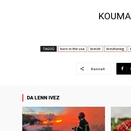
KOUMA
TAGOÙ
born in the usa
breizh
brezhoneg
Rannañ
DA LENN IVEZ