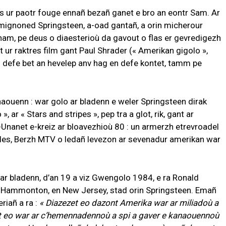
ur paotr fouge ennañ bezañ ganet e bro an eontr Sam. Ar
s mignoned Springsteen, a-oad gantañ, a orin micherour
tnam, pe deus o diaesterioù da gavout o flas er gevredigezh
it ur raktres film gant Paul Shrader (« Amerikan gigolo »,
 en defe bet an hevelep anv hag en defe kontet, tamm pe
aouenn : war golo ar bladenn e weler Springsteen dirak
 ar « Stars and stripes », pep tra a glot, rik, gant ar
-Unanet e-kreiz ar bloavezhioù 80 : un armerzh etrevroadel
eles, Berzh MTV o ledañ levezon ar sevenadur amerikan war
 bladenn, d’an 19 a viz Gwengolo 1984, e ra Ronald
 Hammonton, en New Jersey, stad orin Springsteen. Emañ
riañ a ra :
« Diazezet eo dazont Amerika war ar miliadoù a
et eo war ar c’hemennadennoù a spi a gaver e kanaouennoù