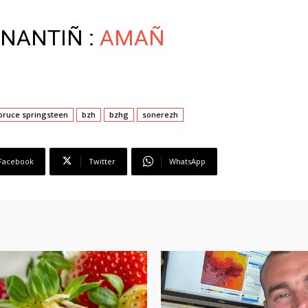
NANTIÑ :
AMAÑ
bruce springsteen
bzh
bzhg
sonerezh
Facebook
Twitter
WhatsApp