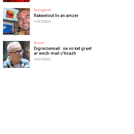
Ekologiezh
Rakwelout liv an amzer
17/07/2026
Breizh
Digreizennañ : ne vo ket graet
ar wech-mañ c’hoazh
10/07/2026