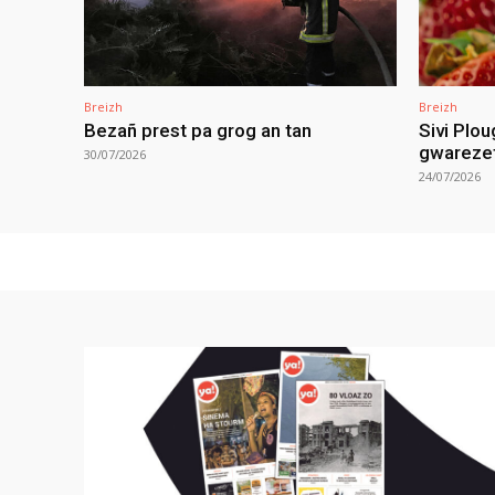
Breizh
Breizh
Bezañ prest pa grog an tan
Sivi Plou
gwareze
30/07/2026
24/07/2026