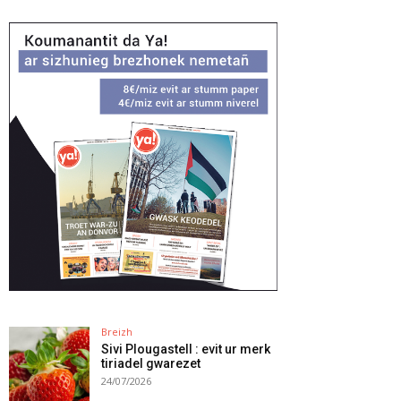
Breizh
Sivi Plougastell : evit ur merk
tiriadel gwarezet
24/07/2026