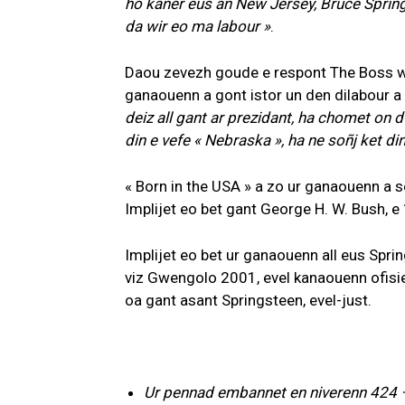
ho kaner eus an New Jersey, Bruce Sprin
da wir eo ma labour »
.
Daou zevezh goude e respont The Boss war
ganaouenn a gont istor un den dilabour a
deiz all gant ar prezidant, ha chomet on 
din e vefe « Nebraska », ha ne soñj ket d
« Born in the USA » a zo ur ganaouenn a 
Implijet eo bet gant George H. W. Bush, e 
Implijet eo bet ur ganaouenn all eus Spri
viz Gwengolo 2001, evel kanaouenn ofisi
oa gant asant Springsteen, evel-just.
Ur pennad embannet en niverenn 424 –