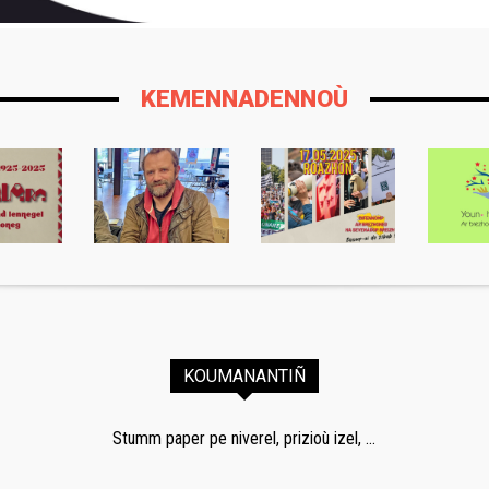
KEMENNADENNOÙ
KOUMANANTIÑ
Stumm paper pe niverel, prizioù izel, ...