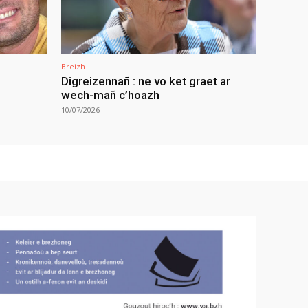
Breizh
Digreizennañ : ne vo ket graet ar
wech-mañ c’hoazh
10/07/2026