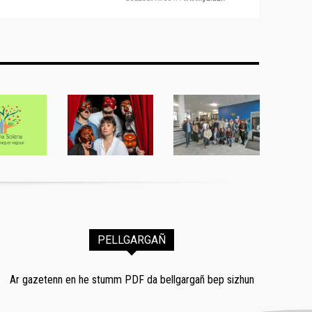
PELLGARGAÑ
Ar gazetenn en he stumm PDF da bellgargañ bep sizhun