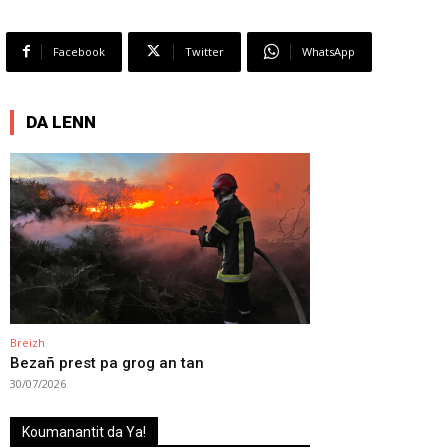
Facebook
Twitter
WhatsApp
DA LENN
Breizh
Bezañ prest pa grog an tan
30/07/2026
Koumanantit da Ya!