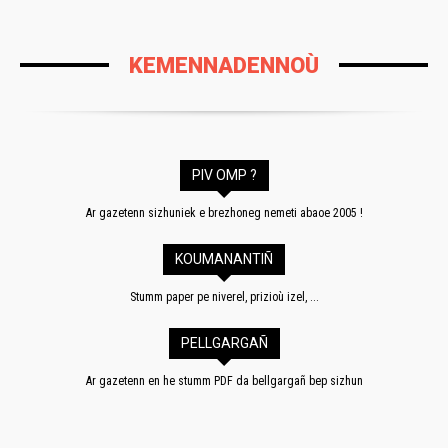
KEMENNADENNOÙ
PIV OMP ?
Ar gazetenn sizhuniek e brezhoneg nemeti abaoe 2005 !
KOUMANANTIÑ
Stumm paper pe niverel, prizioù izel, ...
PELLGARGAÑ
Ar gazetenn en he stumm PDF da bellgargañ bep sizhun