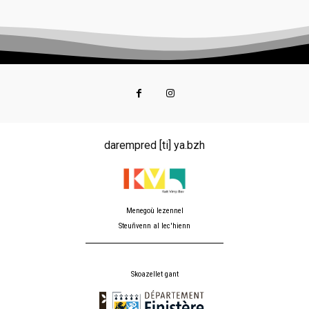
darempred [ti] ya.bzh
Menegoù lezennel
Steuñvenn al lec'hienn
Skoazellet gant