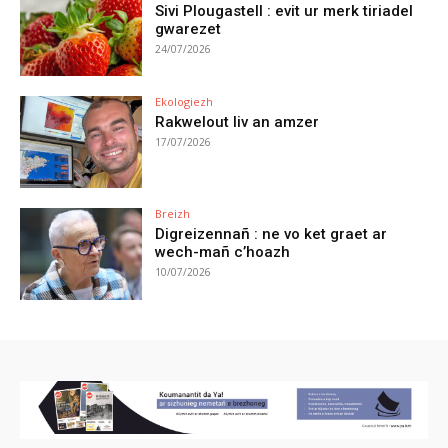
Sivi Plougastell : evit ur merk tiriadel
gwarezet
24/07/2026
Ekologiezh
Rakwelout liv an amzer
17/07/2026
Breizh
Digreizennañ : ne vo ket graet ar
wech-mañ c’hoazh
10/07/2026