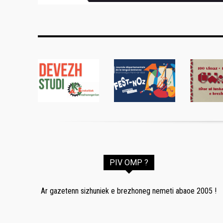
PIV OMP ?
Ar gazetenn sizhuniek e brezhoneg nemeti abaoe 2005 !