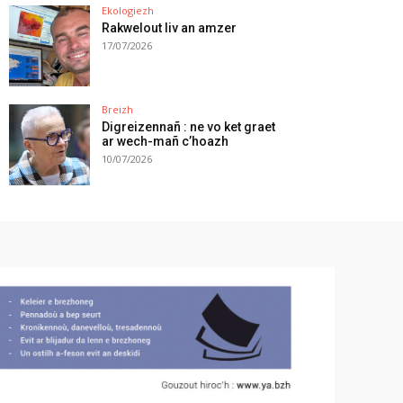
Ekologiezh
Rakwelout liv an amzer
17/07/2026
Breizh
Digreizennañ : ne vo ket graet
ar wech-mañ c’hoazh
10/07/2026