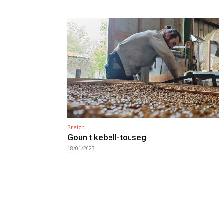
Breizh
Gounit kebell-touseg
18/01/2023