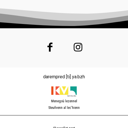
darempred [ti] ya.bzh
Menegoù lezennel
Steuñvenn al lec'hienn