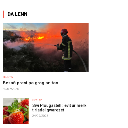
DA LENN
Breizh
Bezañ prest pa grog an tan
30/07/2026
Breizh
Sivi Plougastell : evit ur merk
tiriadel gwarezet
24/07/2026