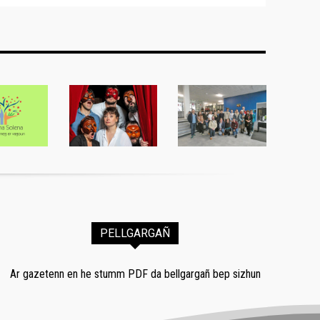
PELLGARGAÑ
Ar gazetenn en he stumm PDF da bellgargañ bep sizhun