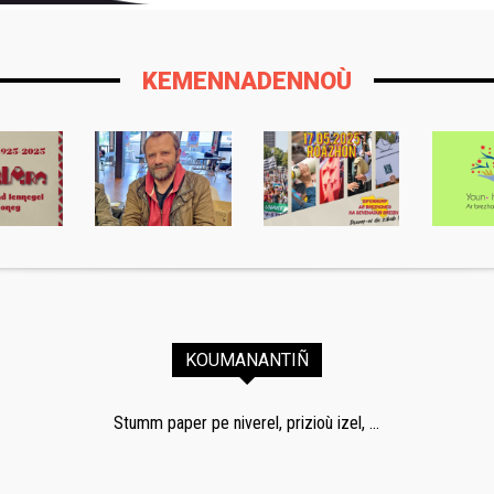
KEMENNADENNOÙ
KOUMANANTIÑ
Stumm paper pe niverel, prizioù izel, ...