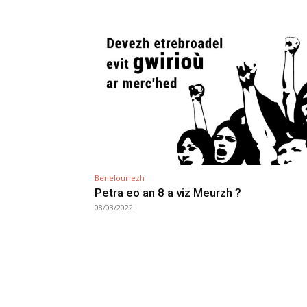
Benelouriezh
Petra eo an 8 a viz Meurzh ?
08/03/2022