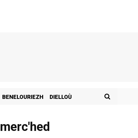
BENELOURIEZH
DIELLOÙ
r merc'hed