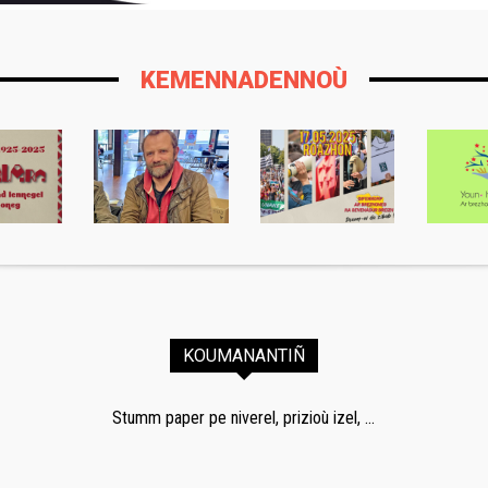
KEMENNADENNOÙ
KOUMANANTIÑ
Stumm paper pe niverel, prizioù izel, ...