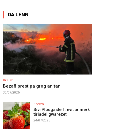
DA LENN
Breizh
Bezañ prest pa grog an tan
30/07/2026
Breizh
Sivi Plougastell : evit ur merk
tiriadel gwarezet
24/07/2026