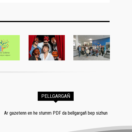
PELLGARGAÑ
Ar gazetenn en he stumm PDF da bellgargañ bep sizhun