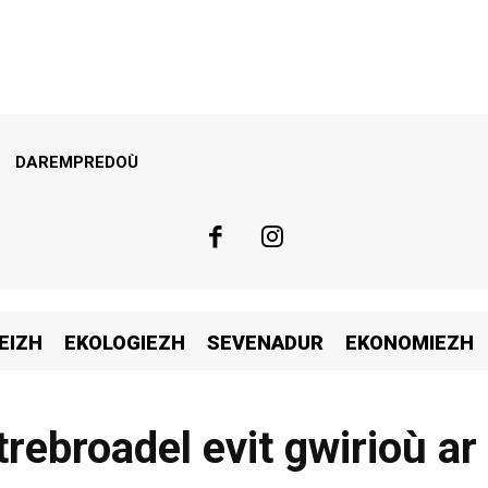
DAREMPREDOÙ
EIZH
EKOLOGIEZH
SEVENADUR
EKONOMIEZH
rebroadel evit gwirioù a