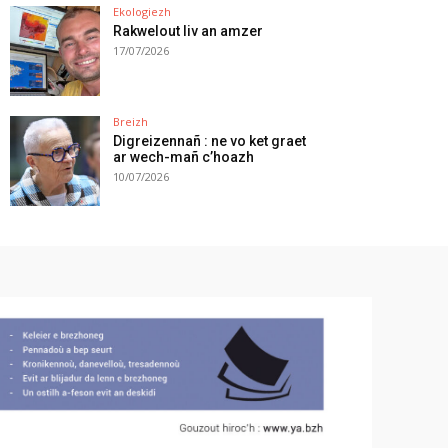
Ekologiezh
Rakwelout liv an amzer
17/07/2026
Breizh
Digreizennañ : ne vo ket graet
ar wech-mañ c’hoazh
10/07/2026