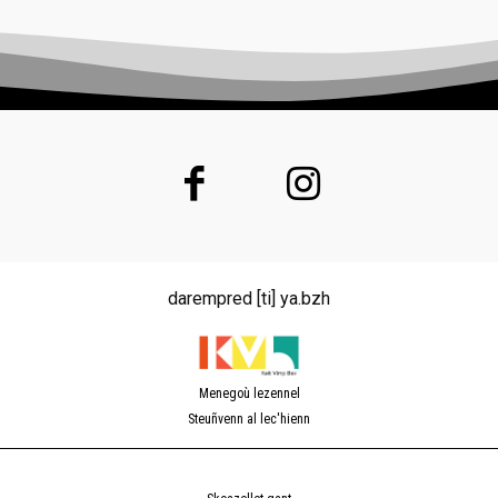
darempred [ti] ya.bzh
Menegoù lezennel
Steuñvenn al lec'hienn