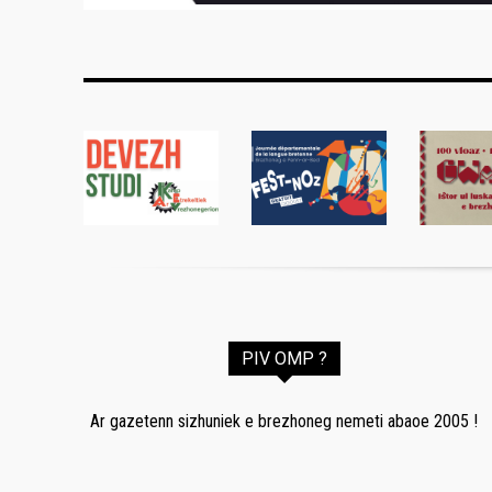
PIV OMP ?
Ar gazetenn sizhuniek e brezhoneg nemeti abaoe 2005 !