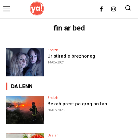
UK
LONDON NEWS
fin ar bed
Breizh
Ur stirad e brezhoneg
14/05/2021
DA LENN
Breizh
Bezañ prest pa grog an tan
30/07/2026
Breizh