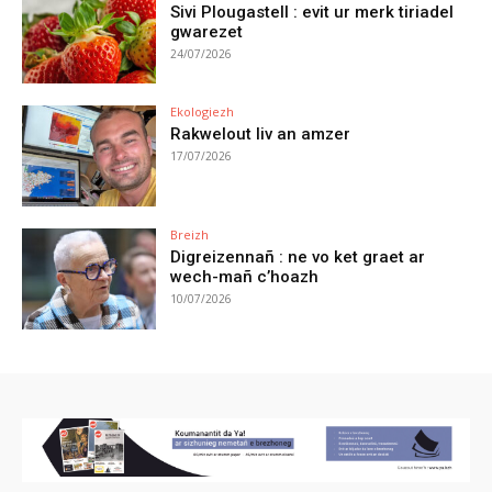
Sivi Plougastell : evit ur merk tiriadel
gwarezet
24/07/2026
Ekologiezh
Rakwelout liv an amzer
17/07/2026
Breizh
Digreizennañ : ne vo ket graet ar
wech-mañ c’hoazh
10/07/2026