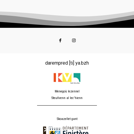
darempred [ti] ya.bzh
Menegoù lezennel
Steuñvenn al lec'hienn
Skoazellet gant