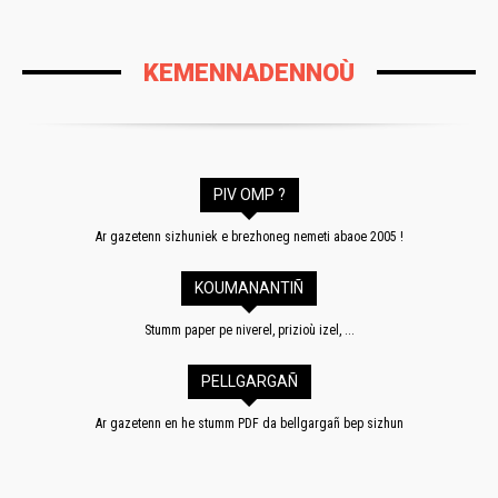
KEMENNADENNOÙ
PIV OMP ?
Ar gazetenn sizhuniek e brezhoneg nemeti abaoe 2005 !
KOUMANANTIÑ
Stumm paper pe niverel, prizioù izel, ...
PELLGARGAÑ
Ar gazetenn en he stumm PDF da bellgargañ bep sizhun