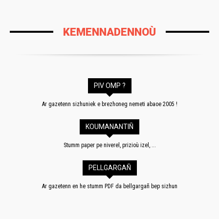
KEMENNADENNOÙ
PIV OMP ?
Ar gazetenn sizhuniek e brezhoneg nemeti abaoe 2005 !
KOUMANANTIÑ
Stumm paper pe niverel, prizioù izel, ...
PELLGARGAÑ
Ar gazetenn en he stumm PDF da bellgargañ bep sizhun