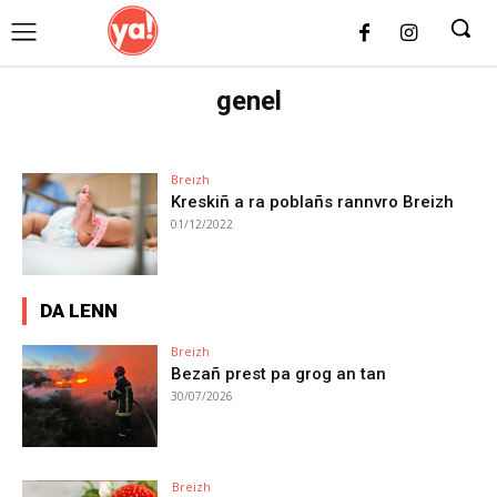
UK
LONDON NEWS
genel
Breizh
Kreskiñ a ra poblañs rannvro Breizh
01/12/2022
DA LENN
Breizh
Bezañ prest pa grog an tan
30/07/2026
Breizh