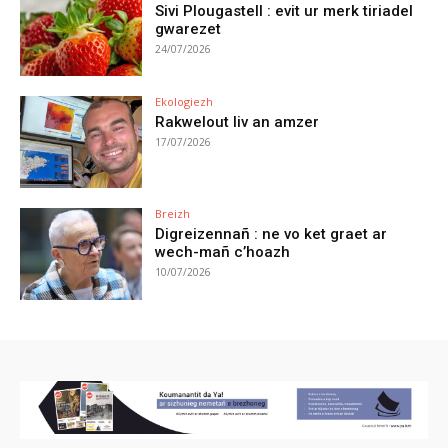
Sivi Plougastell : evit ur merk tiriadel
gwarezet
24/07/2026
Ekologiezh
Rakwelout liv an amzer
17/07/2026
Breizh
Digreizennañ : ne vo ket graet ar
wech-mañ c’hoazh
10/07/2026