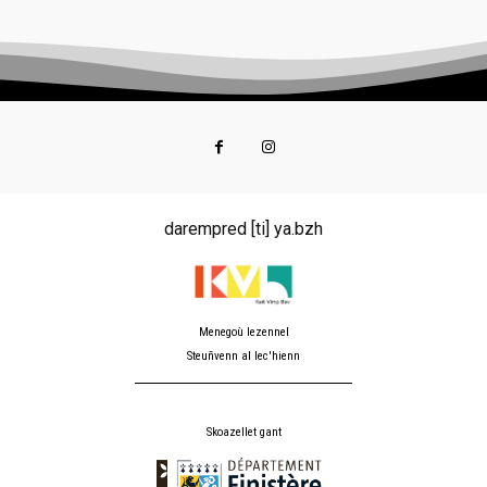
darempred [ti] ya.bzh
Menegoù lezennel
Steuñvenn al lec'hienn
Skoazellet gant