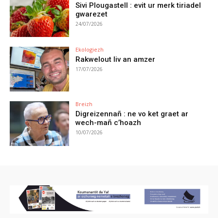
Sivi Plougastell : evit ur merk tiriadel
gwarezet
24/07/2026
Ekologiezh
Rakwelout liv an amzer
17/07/2026
Breizh
Digreizennañ : ne vo ket graet ar
wech-mañ c’hoazh
10/07/2026