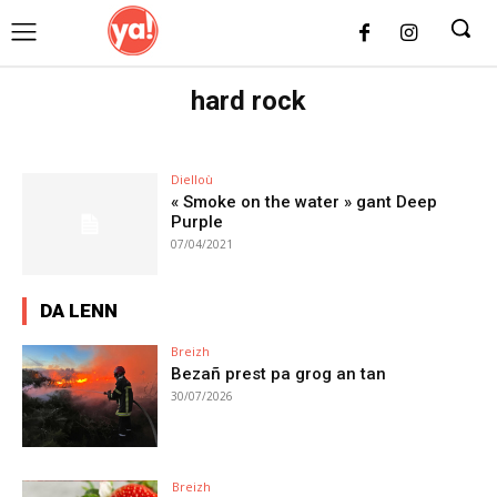
UK
LONDON NEWS
hard rock
Dielloù
« Smoke on the water » gant Deep
Purple
07/04/2021
DA LENN
Breizh
Bezañ prest pa grog an tan
30/07/2026
Breizh