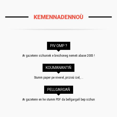
KEMENNADENNOÙ
PIV OMP ?
Ar gazetenn sizhuniek e brezhoneg nemeti abaoe 2005 !
KOUMANANTIÑ
Stumm paper pe niverel, prizioù izel, ...
PELLGARGAÑ
Ar gazetenn en he stumm PDF da bellgargañ bep sizhun