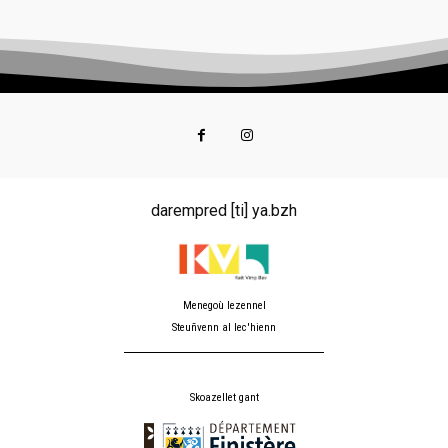
darempred [ti] ya.bzh
Menegoù lezennel
Steuñvenn al lec'hienn
Skoazellet gant