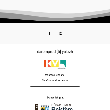
darempred [ti] ya.bzh
Menegoù lezennel
Steuñvenn al lec'hienn
Skoazellet gant