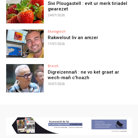
Sivi Plougastell : evit ur merk tiriadel
gwarezet
24/07/2026
Ekologiezh
Rakwelout liv an amzer
17/07/2026
Breizh
Digreizennañ : ne vo ket graet ar
wech-mañ c’hoazh
10/07/2026