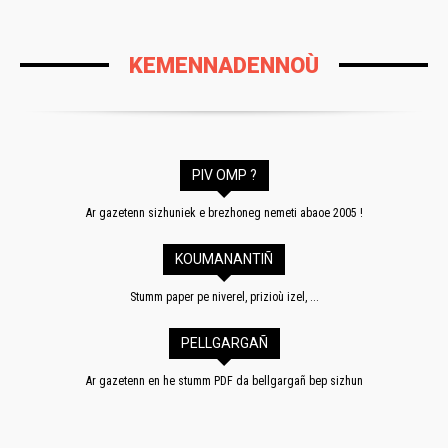
KEMENNADENNOÙ
PIV OMP ?
Ar gazetenn sizhuniek e brezhoneg nemeti abaoe 2005 !
KOUMANANTIÑ
Stumm paper pe niverel, prizioù izel, ...
PELLGARGAÑ
Ar gazetenn en he stumm PDF da bellgargañ bep sizhun