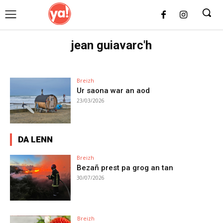
UK
LONDON NEWS
jean guiavarc'h
Breizh
Ur saona war an aod
23/03/2026
DA LENN
Breizh
Bezañ prest pa grog an tan
30/07/2026
Breizh