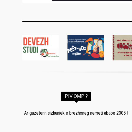
PIV OMP ?
Ar gazetenn sizhuniek e brezhoneg nemeti abaoe 2005 !