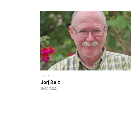
Dielloù
Jorj Belz
19/02/2022