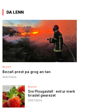
DA LENN
Breizh
Bezañ prest pa grog an tan
30/07/2026
Breizh
Sivi Plougastell : evit ur merk
tiriadel gwarezet
24/07/2026