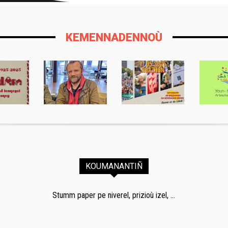
KEMENNADENNOÙ
KOUMANANTIÑ
Stumm paper pe niverel, prizioù izel, ...