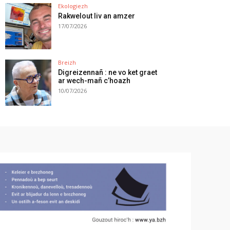
Ekologiezh
Rakwelout liv an amzer
17/07/2026
Breizh
Digreizennañ : ne vo ket graet
ar wech-mañ c’hoazh
10/07/2026