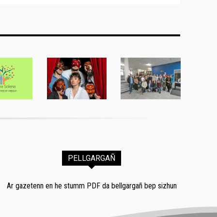
PELLGARGAÑ
Ar gazetenn en he stumm PDF da bellgargañ bep sizhun