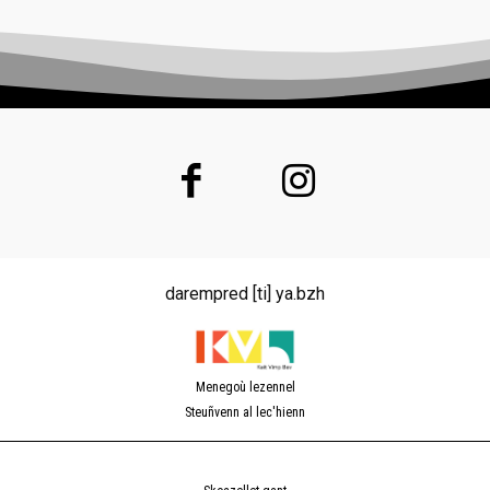
darempred [ti] ya.bzh
Menegoù lezennel
Steuñvenn al lec'hienn