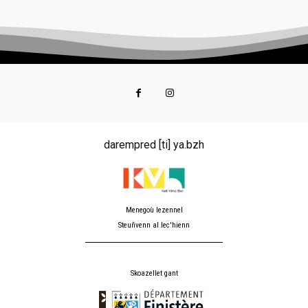
darempred [ti] ya.bzh
Menegoù lezennel
Steuñvenn al lec'hienn
Skoazellet gant