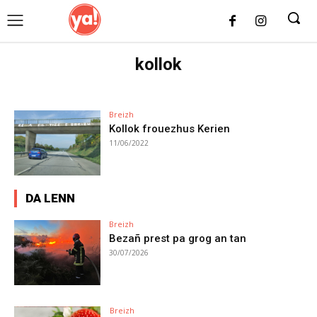
UK
LONDON NEWS
kollok
Breizh
Kollok frouezhus Kerien
11/06/2022
DA LENN
Breizh
Bezañ prest pa grog an tan
30/07/2026
Breizh