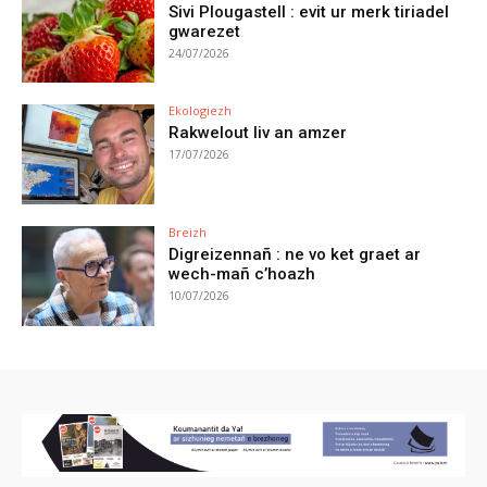
Sivi Plougastell : evit ur merk tiriadel
gwarezet
24/07/2026
Ekologiezh
Rakwelout liv an amzer
17/07/2026
Breizh
Digreizennañ : ne vo ket graet ar
wech-mañ c’hoazh
10/07/2026