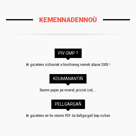
KEMENNADENNOÙ
PIV OMP ?
Ar gazetenn sizhuniek e brezhoneg nemeti abaoe 2005 !
KOUMANANTIÑ
Stumm paper pe niverel, prizioù izel, ...
PELLGARGAÑ
Ar gazetenn en he stumm PDF da bellgargañ bep sizhun