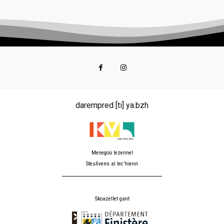
darempred [ti] ya.bzh
Menegoù lezennel
Steuñvenn al lec'hienn
Skoazellet gant