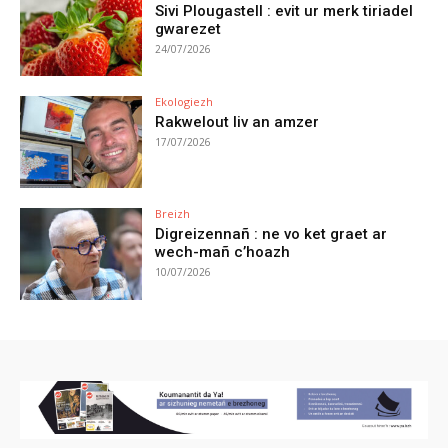
Sivi Plougastell : evit ur merk tiriadel
gwarezet
24/07/2026
Ekologiezh
Rakwelout liv an amzer
17/07/2026
Breizh
Digreizennañ : ne vo ket graet ar
wech-mañ c’hoazh
10/07/2026