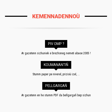
KEMENNADENNOÙ
PIV OMP ?
Ar gazetenn sizhuniek e brezhoneg nemeti abaoe 2005 !
KOUMANANTIÑ
Stumm paper pe niverel, prizioù izel, ...
PELLGARGAÑ
Ar gazetenn en he stumm PDF da bellgargañ bep sizhun