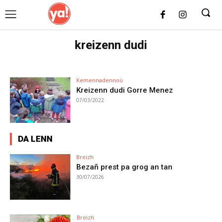
UK
LONDON NEWS
kreizenn dudi
Kemennadennoù
Kreizenn dudi Gorre Menez
07/03/2022
DA LENN
Breizh
Bezañ prest pa grog an tan
30/07/2026
Breizh