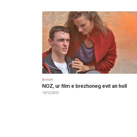
Breizh
NOZ, ur film e brezhoneg evit an holl
14/12/2021