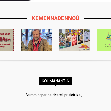
KEMENNADENNOÙ
KOUMANANTIÑ
Stumm paper pe niverel, prizioù izel, ...