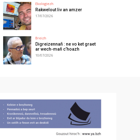
Ekologiezh
Rakwelout liv an amzer
17/07/2026
Breizh
Digreizennañ : ne vo ket graet
ar wech-mañ c’hoazh
10/07/2026