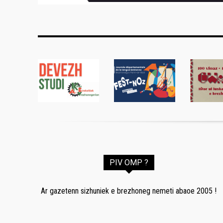
PIV OMP ?
Ar gazetenn sizhuniek e brezhoneg nemeti abaoe 2005 !