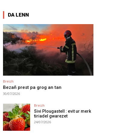
DA LENN
Breizh
Bezañ prest pa grog an tan
30/07/2026
Breizh
Sivi Plougastell : evit ur merk
tiriadel gwarezet
24/07/2026