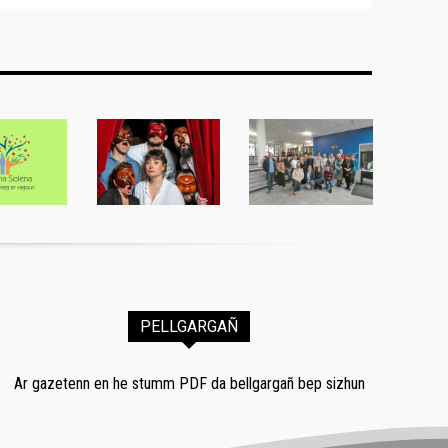
PELLGARGAÑ
Ar gazetenn en he stumm PDF da bellgargañ bep sizhun