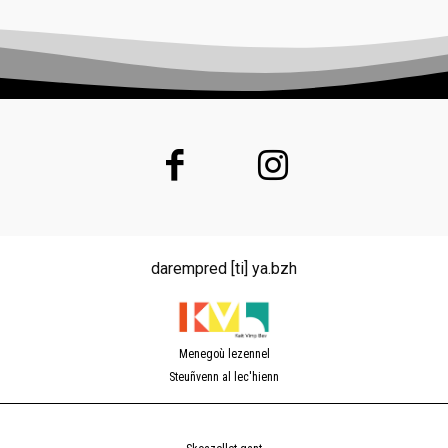
darempred [ti] ya.bzh
Menegoù lezennel
Steuñvenn al lec'hienn