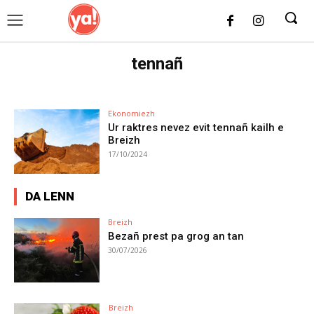
UK
LONDON NEWS
tennañ
Ekonomiezh
Ur raktres nevez evit tennañ kailh e
Breizh
17/10/2024
DA LENN
Breizh
Bezañ prest pa grog an tan
30/07/2026
Breizh