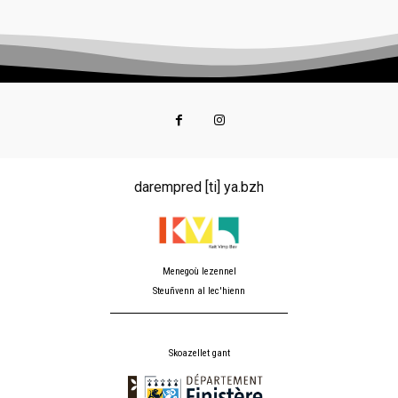
darempred [ti] ya.bzh
Menegoù lezennel
Steuñvenn al lec'hienn
Skoazellet gant