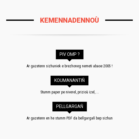
KEMENNADENNOÙ
PIV OMP ?
Ar gazetenn sizhuniek e brezhoneg nemeti abaoe 2005 !
KOUMANANTIÑ
Stumm paper pe niverel, prizioù izel, ...
PELLGARGAÑ
Ar gazetenn en he stumm PDF da bellgargañ bep sizhun