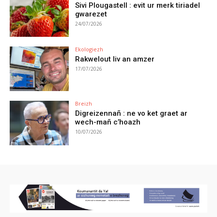
Sivi Plougastell : evit ur merk tiriadel
gwarezet
24/07/2026
Ekologiezh
Rakwelout liv an amzer
17/07/2026
Breizh
Digreizennañ : ne vo ket graet ar
wech-mañ c’hoazh
10/07/2026