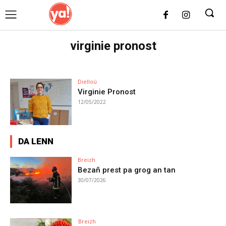
UK
LONDON NEWS
virginie pronost
Dielloù
Virginie Pronost
12/05/2022
DA LENN
Breizh
Bezañ prest pa grog an tan
30/07/2026
Breizh