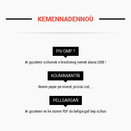
KEMENNADENNOÙ
PIV OMP ?
Ar gazetenn sizhuniek e brezhoneg nemeti abaoe 2005 !
KOUMANANTIÑ
Stumm paper pe niverel, prizioù izel, ...
PELLGARGAÑ
Ar gazetenn en he stumm PDF da bellgargañ bep sizhun