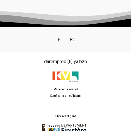
darempred [ti] ya.bzh
Menegoù lezennel
Steuñvenn al lec'hienn
Skoazellet gant