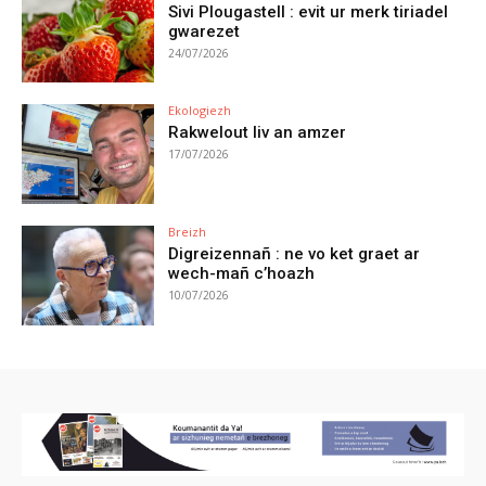
Sivi Plougastell : evit ur merk tiriadel
gwarezet
24/07/2026
Ekologiezh
Rakwelout liv an amzer
17/07/2026
Breizh
Digreizennañ : ne vo ket graet ar
wech-mañ c’hoazh
10/07/2026