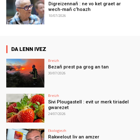
Digreizennañ : ne vo ket graet ar
wech-mañ c’hoazh
10/07/2026
DA LENN IVEZ
Breizh
Bezañ prest pa grog an tan
30/07/2026
Breizh
Sivi Plougastell : evit ur merk tiriadel
gwarezet
24/07/2026
Ekologiezh
Rakwelout liv an amzer