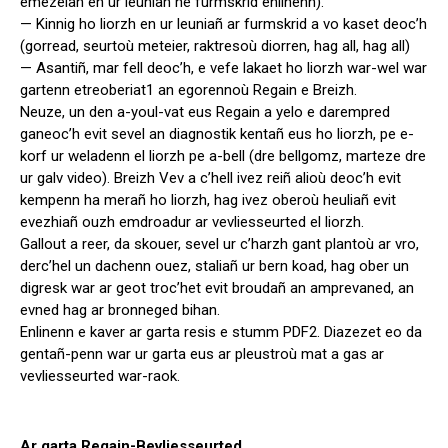
emezelañ en ur leuniañ he furmskrid enlinenn).
— Kinnig ho liorzh en ur leuniañ ar furmskrid a vo kaset deoc’h
(gorread, seurtoù meteier, raktresoù diorren, hag all, hag all)
— Asantiñ, mar fell deoc’h, e vefe lakaet ho liorzh war-wel war
gartenn etreoberiat1 an egorennoù Regain e Breizh.
Neuze, un den a-youl-vat eus Regain a yelo e darempred
ganeoc’h evit sevel an diagnostik kentañ eus ho liorzh, pe e-
korf ur weladenn el liorzh pe a-bell (dre bellgomz, marteze dre
ur galv video). Breizh Vev a c’hell ivez reiñ alioù deoc’h evit
kempenn ha merañ ho liorzh, hag ivez oberoù heuliañ evit
evezhiañ ouzh emdroadur ar vevliesseurted el liorzh.
Gallout a reer, da skouer, sevel ur c’harzh gant plantoù ar vro,
derc’hel un dachenn ouez, staliañ ur bern koad, hag ober un
digresk war ar geot troc’het evit broudañ an amprevaned, an
evned hag ar bronneged bihan.
Enlinenn e kaver ar garta resis e stumm PDF2. Diazezet eo da
gentañ-penn war ur garta eus ar pleustroù mat a gas ar
vevliesseurted war-raok.
Ar garta Regain-Bevliesseurted