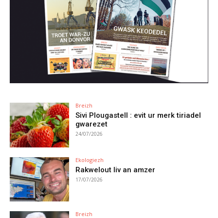
Breizh
Sivi Plougastell : evit ur merk tiriadel
gwarezet
24/07/2026
Ekologiezh
Rakwelout liv an amzer
17/07/2026
Breizh