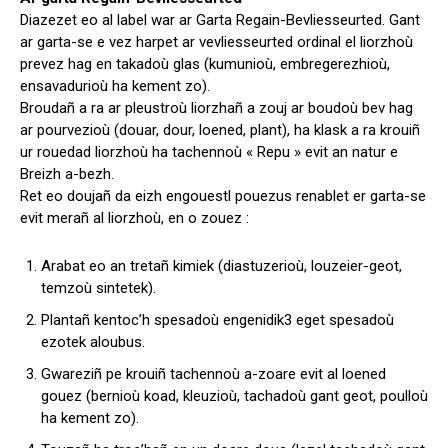
Diazezet eo al label war ar Garta Regain-Bevliesseurted. Gant
ar garta-se e vez harpet ar vevliesseurted ordinal el liorzhoù
prevez hag en takadoù glas (kumunioù, embregerezhioù,
ensavadurioù ha kement zo).
Broudañ a ra ar pleustroù liorzhañ a zouj ar boudoù bev hag
ar pourvezioù (douar, dour, loened, plant), ha klask a ra krouiñ
ur rouedad liorzhoù ha tachennoù « Repu » evit an natur e
Breizh a-bezh.
Ret eo doujañ da eizh engouestl pouezus renablet er garta-se
evit merañ al liorzhoù, en o zouez :
Arabat eo an tretañ kimiek (diastuzerioù, louzeier-geot,
temzoù sintetek).
Plantañ kentoc’h spesadoù engenidik3 eget spesadoù
ezotek aloubus.
Gwareziñ pe krouiñ tachennoù a-zoare evit al loened
gouez (bernioù koad, kleuzioù, tachadoù gant geot, poulloù
ha kement zo).