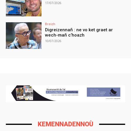
17/07/2026
Breizh
Digreizennañ : ne vo ket graet ar
wech-mañ c’hoazh
10/07/2026
KEMENNADENNOÙ