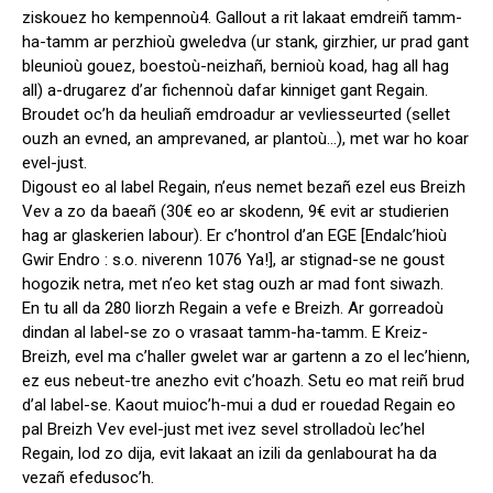
ziskouez ho kempennoù4. Gallout a rit lakaat emdreiñ tamm-
ha-tamm ar perzhioù gweledva (ur stank, girzhier, ur prad gant
bleunioù gouez, boestoù-neizhañ, bernioù koad, hag all hag
all) a-drugarez d’ar fichennoù dafar kinniget gant Regain.
Broudet oc’h da heuliañ emdroadur ar vevliesseurted (sellet
ouzh an evned, an amprevaned, ar plantoù…), met war ho koar
evel-just.
Digoust eo al label Regain, n’eus nemet bezañ ezel eus Breizh
Vev a zo da baeañ (30€ eo ar skodenn, 9€ evit ar studierien
hag ar glaskerien labour). Er c’hontrol d’an EGE [Endalc’hioù
Gwir Endro : s.o. niverenn 1076 Ya!], ar stignad-se ne goust
hogozik netra, met n’eo ket stag ouzh ar mad font siwazh.
En tu all da 280 liorzh Regain a vefe e Breizh. Ar gorreadoù
dindan al label-se zo o vrasaat tamm-ha-tamm. E Kreiz-
Breizh, evel ma c’haller gwelet war ar gartenn a zo el lec’hienn,
ez eus nebeut-tre anezho evit c’hoazh. Setu eo mat reiñ brud
d’al label-se. Kaout muioc’h-mui a dud er rouedad Regain eo
pal Breizh Vev evel-just met ivez sevel strolladoù lec’hel
Regain, lod zo dija, evit lakaat an izili da genlabourat ha da
vezañ efedusoc’h.