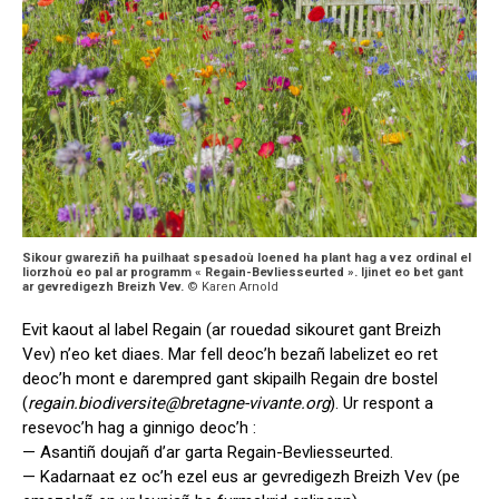
Sikour gwareziñ ha puilhaat spesadoù loened ha plant hag a vez ordinal el
liorzhoù eo pal ar programm « Regain-Bevliesseurted ». Ijinet eo bet gant
ar gevredigezh Breizh Vev.
© Karen Arnold
Evit kaout al label Regain (ar rouedad sikouret gant Breizh
Vev) n’eo ket diaes. Mar fell deoc’h bezañ labelizet eo ret
deoc’h mont e darempred gant skipailh Regain dre bostel
(
regain.biodiversite@bretagne-vivante.org
). Ur respont a
resevoc’h hag a ginnigo deoc’h :
— Asantiñ doujañ d’ar garta Regain-Bevliesseurted.
— Kadarnaat ez oc’h ezel eus ar gevredigezh Breizh Vev (pe