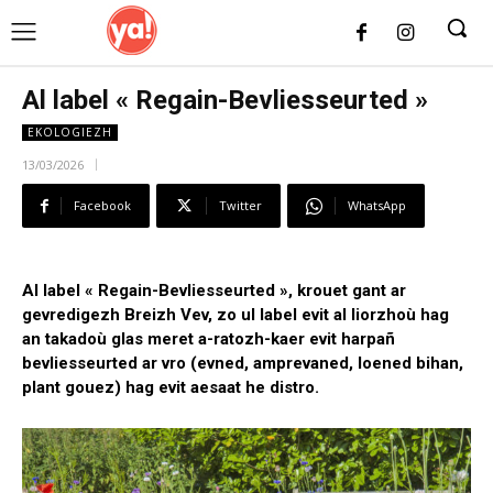
UK
LONDON NEWS
Al label « Regain-Bevliesseurted »
EKOLOGIEZH
13/03/2026
Facebook
Twitter
WhatsApp
Al label « Regain-Bevliesseurted », krouet gant ar
gevredigezh Breizh Vev, zo ul label evit al liorzhoù hag
an takadoù glas meret a-ratozh-kaer evit harpañ
bevliesseurted ar vro (evned, amprevaned, loened bihan,
plant gouez) hag evit aesaat he distro.