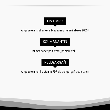
PIV OMP ?
Ar gazetenn sizhuniek e brezhoneg nemeti abaoe 2005 !
KOUMANANTIÑ
Stumm paper pe niverel, prizioù izel, ...
PELLGARGAÑ
Ar gazetenn en he stumm PDF da bellgargañ bep sizhun