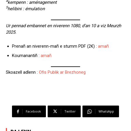
4
kempenn : aménagement
5
helibini : émulation
Ur pennad embannet en niverenn 1080, d’an 10 a viz Meurzh
2025.
Prenañ an niverenn-mañ e stumm PDF (2€) :
amañ
Koumanantiñ :
amañ
Skoazell adlenn :
Ofis Publik ar Brezhoneg
Facebook
Twitter
WhatsApp