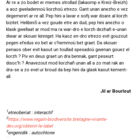
Ar re a zo bodet er memes strollad (lakaomp e Kreiz-Breizh)
a aoz gweladennoù liorzhoù etrezo. Gant unan anezho e vez
degemeret ar re all. Pep hini a lavar e soñj war doare al liorzh
bizitet. Helibini5 a vez goude etre an dud, pep hini anezho o
klask gwellaat ar mod ma ra war-dro e liorzh dezhañ e-unan
diwar ar skouer kinniget. Ha kaoz en-dro etrezo evit gouzout
pegen efedus eo bet ar c’hemmoù bet graet. Da skouer :
penaos ober evit kaout un toullad spesadoù gwenan gouez el
liorzh ? Piv en deus graet un dra bennak, gant peseurt
disoc’h ? Anavezout mod liorzhañ unan all a zo mat rak an
dra-se a zo evel ur broud da bep hini da glask kaout kement-
all.
Jil ar Bourlout
1
etreoberiat : interactif
2
https://www.regain-biodiversite.bretagne-vivante-
dev.org/obtenir-le-label
3
engenidik : autochtone