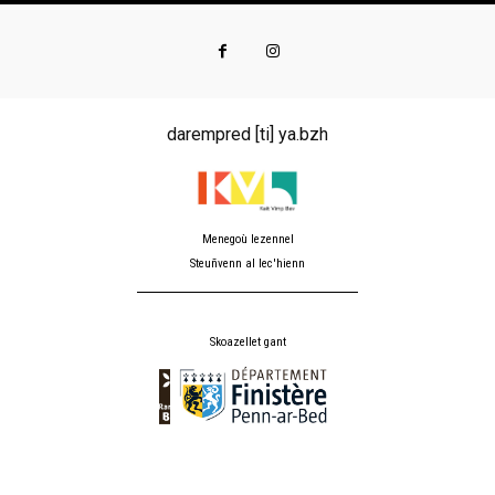
darempred [ti] ya.bzh
Menegoù lezennel
Steuñvenn al lec'hienn
Skoazellet gant