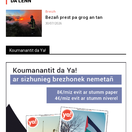
DA LENN
Breizh
Bezañ prest pa grog an tan
30/07/2026
Koumanantit da Ya!