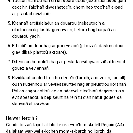
Touzañ ha troc’hañ en un doare dous (lezel tachadoù gant
geot hir, falc’hañ diwezhatoc’h, chom hep troc’hañ e-pad
ar prantad neizhiañ).
Krennañ artifisieladur an douaroù (nebeutoc’h a
c’holoennoù plastik, greunvaen, beton) hag harpañ an
douaroù yac’h.
Erbediñ an dour hag ar pourvezioù (plouzañ, dastum dour-
glav, dibab plantoù a-zoare).
Difenn an hemolc’h hag ar pesketa evit gwareziñ al loened
gouez a vev ennañ.
Kizidikaat an dud tro-dro deoc’h (familh, amezeien, tud all)
ouzh kudennoù ar vevliesseurted hag ar pleustroù liorzhañ.
Pal an engouestloù-se eo adsevel « lec’hioù degemerus »
evit spesadoù a bep seurt ha reiñ tu d’an natur gouez da
vleuniañ el liorzhoù.
Ha war-lerc’h ?
Goude bezañ tapet al label e resevoc’h ur skritell Regain (A4)
da lakaat war-wel e-kichen mont-e-barzh ho liorzh, da