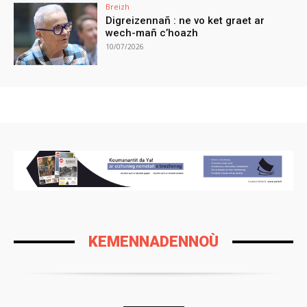
Breizh
Digreizennañ : ne vo ket graet ar
wech-mañ c’hoazh
10/07/2026
KEMENNADENNOÙ