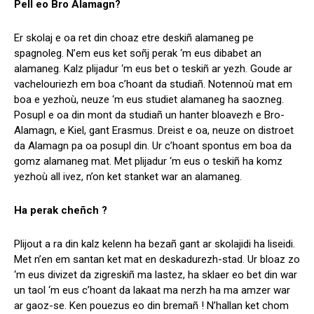
Pell eo Bro Alamagn?
Er skolaj e oa ret din choaz etre deskiñ alamaneg pe
spagnoleg. N’em eus ket soñj perak ‘m eus dibabet an
alamaneg. Kalz plijadur ‘m eus bet o teskiñ ar yezh. Goude ar
vachelouriezh em boa c’hoant da studiañ. Notennoù mat em
boa e yezhoù, neuze ‘m eus studiet alamaneg ha saozneg.
Posupl e oa din mont da studiañ un hanter bloavezh e Bro-
Alamagn, e Kiel, gant Erasmus. Dreist e oa, neuze on distroet
da Alamagn pa oa posupl din. Ur c’hoant spontus em boa da
gomz alamaneg mat. Met plijadur ‘m eus o teskiñ ha komz
yezhoù all ivez, n’on ket stanket war an alamaneg.
Ha perak cheñch ?
Plijout a ra din kalz kelenn ha bezañ gant ar skolajidi ha liseidi.
Met n’en em santan ket mat en deskadurezh-stad. Ur bloaz zo
‘m eus divizet da zigreskiñ ma lastez, ha sklaer eo bet din war
un taol ‘m eus c’hoant da lakaat ma nerzh ha ma amzer war
ar gaoz-se. Ken pouezus eo din bremañ ! N’hallan ket chom