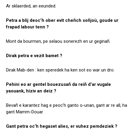
Ar sklaerded, an eeunded.
Petra a blij deoc’h ober evit cheñch soñjoù, goude ur
frapad labour tenn ?
Mont da bourmen, pe selaou sonerezh en ur geginañ.
Dirak petra e vezit bamet ?
Dirak Mab-den : ken speredek ha ken sot eo war un dro.
Pehini eo ar gentel bouezusañ da reiñ d’ar vugale
yaouank, hiziv an deiz ?
Bevañ e karantez hag e peoc’h ganto o-unan, gant ar re all, ha
gant Mamm-Douar.
Gant petra oc’h hegaset alies, er vuhez pemdeziek ?