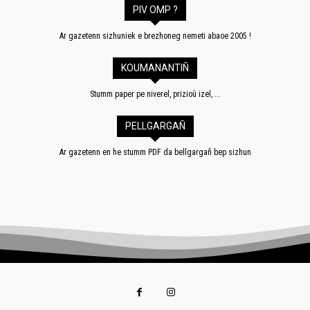
PIV OMP ?
Ar gazetenn sizhuniek e brezhoneg nemeti abaoe 2005 !
KOUMANANTIÑ
Stumm paper pe niverel, prizioù izel, ...
PELLGARGAÑ
Ar gazetenn en he stumm PDF da bellgargañ bep sizhun