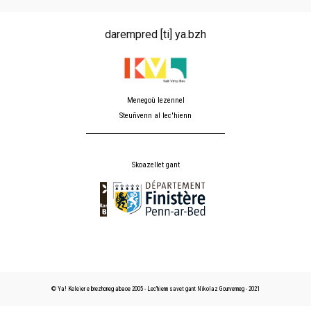
darempred [ti] ya.bzh
Menegoù lezennel
Steuñvenn al lec'hienn
Skoazellet gant
© Ya! Keleier e brezhoneg abaoe 2005 - Lec'hienn savet gant Nikolaz Gourvenneg - 2021