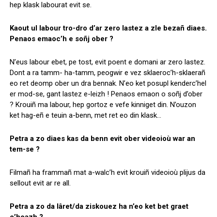
hep klask labourat evit se.
Kaout ul labour tro-dro d’ar zero lastez a zle bezañ diaes.
Penaos emaoc’h e soñj ober ?
N’eus labour ebet, pe tost, evit poent e domani ar zero lastez.
Dont a ra tamm- ha-tamm, peogwir e vez sklaeroc’h-sklaerañ
eo ret deomp ober un dra bennak. N’eo ket posupl kenderc’hel
er mod-se, gant lastez e-leizh ! Penaos emaon o soñj d’ober
? Krouiñ ma labour, hep gortoz e vefe kinniget din. N’ouzon
ket hag-eñ e teuin a-benn, met ret eo din klask…
Petra a zo diaes kas da benn evit ober videoioù war an
tem-se ?
Filmañ ha frammañ mat a-walc’h evit krouiñ videoioù plijus da
sellout evit ar re all.
Petra a zo da lâret/da ziskouez ha n’eo ket bet graet