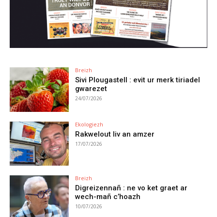
Breizh
Sivi Plougastell : evit ur merk tiriadel
gwarezet
24/07/2026
Ekologiezh
Rakwelout liv an amzer
17/07/2026
Breizh
Digreizennañ : ne vo ket graet ar
wech-mañ c’hoazh
10/07/2026