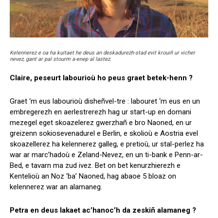
Kelennerez e oa ha kuitaet he deus an deskadurezh-stad evit krouiñ ur vicher
nevez, gant ar pal stourm a-enep al lastez.
Claire, peseurt labourioù ho peus graet betek-henn ?
Graet ‘m eus labourioù disheñvel-tre : labouret ‘m eus en un
embregerezh en aerlestrerezh hag ur start-up en domani
mezegel eget skoazelerez gwerzhañ e bro Naoned, en ur
greizenn sokiosevenadurel e Berlin, e skolioù e Aostria evel
skoazellerez ha kelennerez galleg, e pretioù, ur stal-perlez ha
war ar marc’hadoù e Zeland-Nevez, en un ti-bank e Penn-ar-
Bed, e tavarn ma zud ivez. Bet on bet kenurzhierezh e
Kentelioù an Noz ‘ba’ Naoned, hag abaoe 5 bloaz on
kelennerez war an alamaneg.
Petra en deus lakaet ac’hanoc’h da zeskiñ alamaneg ?