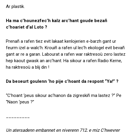
Ar plastik.
Ha ma c’hounezfec’h kalz arc’hant goude bezañ
c’hoariet d’al Loto ?
Prenañ a rafen tiez evit lakaat kenlojerien e-barzh gant ur
feurm izel a-walc’h. Krouiñ a rafen ul lec’h ekologel evit bevañ
gant ar re a garan. Labourat a rafen war raktresoù zero lastez
hep kaout gwask an arc’hant. Ha sikour a rafen Radio Kerne,
ha raktresoù a blij din !
Da beseurt goulenn ‘ho pije c’hoant da respont “Ya!” ?
“C’hoant ‘peus sikour ac’hanon da zigreskiñ ma lastez ?” Pe
“Naon ‘peus ?”
_________
Un atersadenn embannet en niverenn 712, e miz C’hwevrer