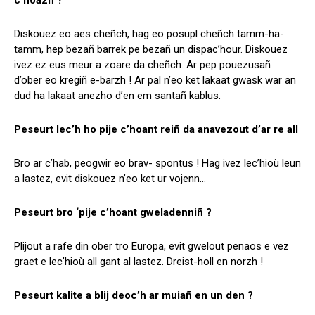
c’hoazh ?
Diskouez eo aes cheñch, hag eo posupl cheñch tamm-ha-
tamm, hep bezañ barrek pe bezañ un dispac’hour. Diskouez
ivez ez eus meur a zoare da cheñch. Ar pep pouezusañ
d’ober eo kregiñ e-barzh ! Ar pal n’eo ket lakaat gwask war an
dud ha lakaat anezho d’en em santañ kablus.
Peseurt lec’h ho pije c’hoant reiñ da anavezout d’ar re all
Bro ar c’hab, peogwir eo brav- spontus ! Hag ivez lec’hioù leun
a lastez, evit diskouez n’eo ket ur vojenn…
Peseurt bro ‘pije c’hoant gweladenniñ ?
Plijout a rafe din ober tro Europa, evit gwelout penaos e vez
graet e lec’hioù all gant al lastez. Dreist-holl en norzh !
Peseurt kalite a blij deoc’h ar muiañ en un den ?