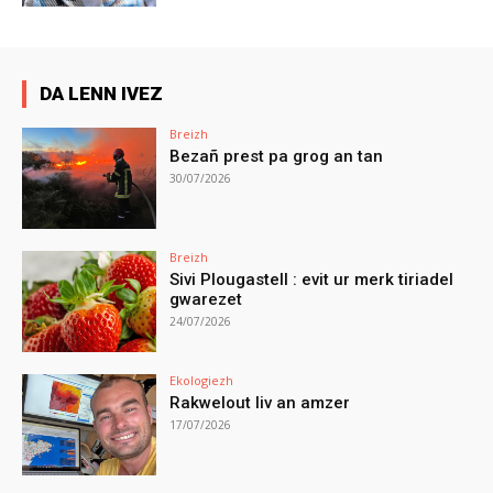
DA LENN IVEZ
Breizh
Bezañ prest pa grog an tan
30/07/2026
Breizh
Sivi Plougastell : evit ur merk tiriadel
gwarezet
24/07/2026
Ekologiezh
Rakwelout liv an amzer
17/07/2026