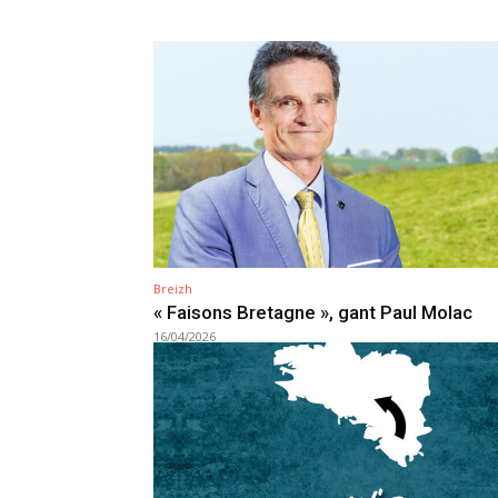
Breizh
« Faisons Bretagne », gant Paul Molac
16/04/2026