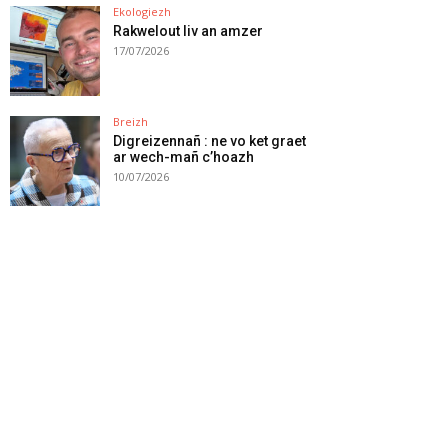
Ekologiezh
Rakwelout liv an amzer
17/07/2026
Breizh
Digreizennañ : ne vo ket graet
ar wech-mañ c’hoazh
10/07/2026