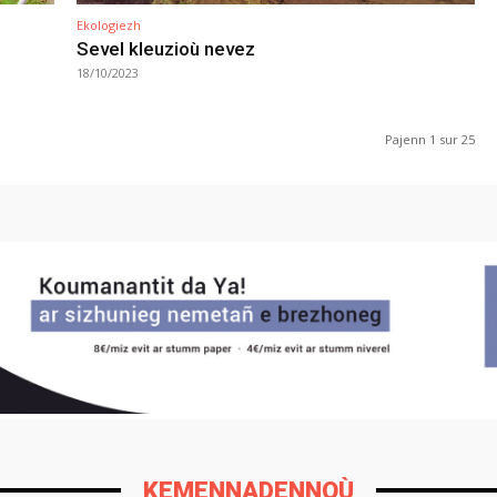
Ekologiezh
Sevel kleuzioù nevez
18/10/2023
Pajenn 1 sur 25
KEMENNADENNOÙ