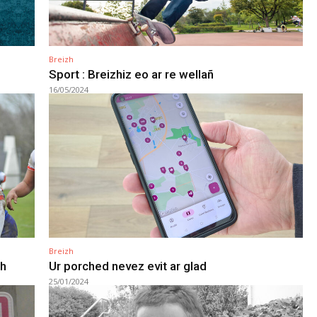
Breizh
Sport : Breizhiz eo ar re wellañ
16/05/2024
Breizh
zh
Ur porched nevez evit ar glad
25/01/2024