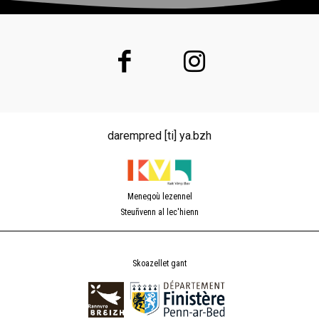
darempred [ti] ya.bzh
Menegoù lezennel
Steuñvenn al lec'hienn
Skoazellet gant