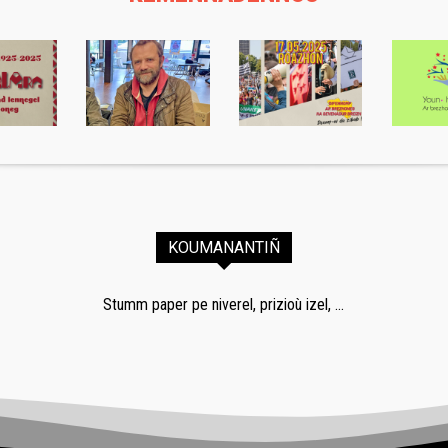
KOUMANANTIÑ
Stumm paper pe niverel, prizioù izel, ...