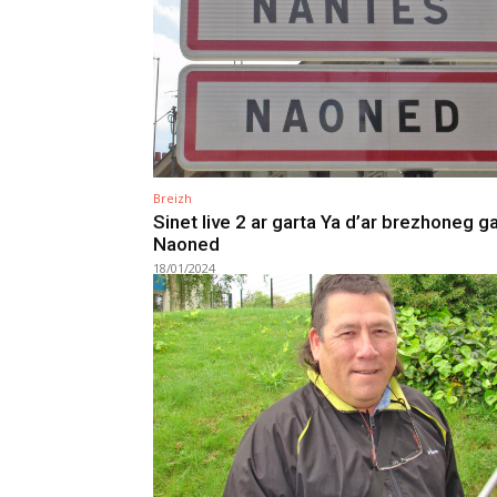
Breizh
Sinet live 2 ar garta Ya d’ar brezhoneg g
Naoned
18/01/2024