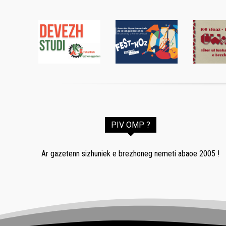
PIV OMP ?
Ar gazetenn sizhuniek e brezhoneg nemeti abaoe 2005 !