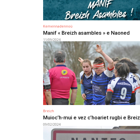
Kemennadennoù
Manif « Breizh asambles » e Naoned
11/09/2024
Breizh
Muioc’h-mui e vez c’hoariet rugbi e Brei
09/02/2024