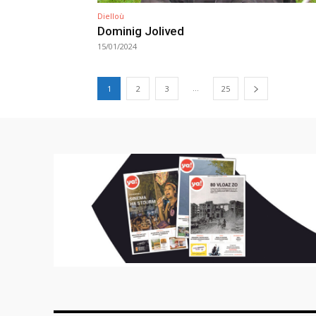
Dielloù
Dominig Jolived
15/01/2024
...
1
2
3
25