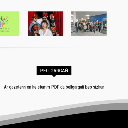
PELLGARGAÑ
Ar gazetenn en he stumm PDF da bellgargañ bep sizhun