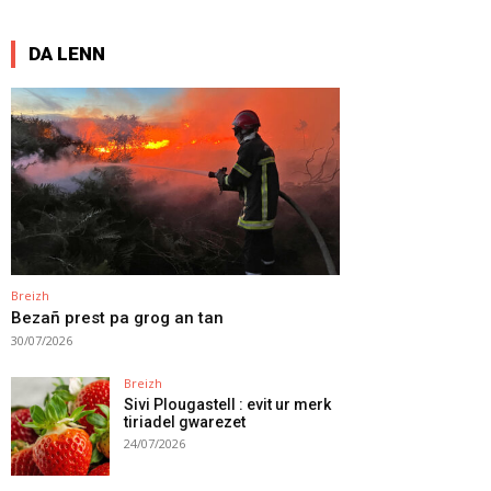
DA LENN
Breizh
Bezañ prest pa grog an tan
30/07/2026
Breizh
Sivi Plougastell : evit ur merk
tiriadel gwarezet
24/07/2026