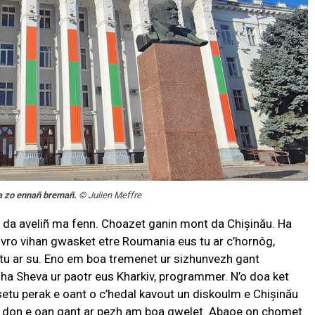
ia zo ennañ bremañ.
© Julien Meffre
 aveliñ ma fenn. Choazet ganin mont da Chișinău. Ha
vro vihan gwasket etre Roumania eus tu ar c’hornôg,
 tu ar su. Eno em boa tremenet ur sizhunvezh gant
ha Sheva ur paotr eus Kharkiv, programmer. N’o doa ket
setu perak e oant o c’hedal kavout un diskoulm e Chișinău
et don e oan gant ar pezh am boa gwelet. Abaoe on chomet