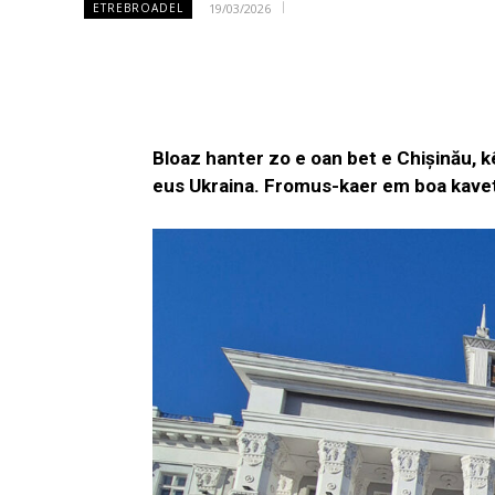
19/03/2026
ETREBROADEL
Bloaz hanter zo e oan bet e Chișinău,
eus Ukraina. Fromus-kaer em boa kavet 