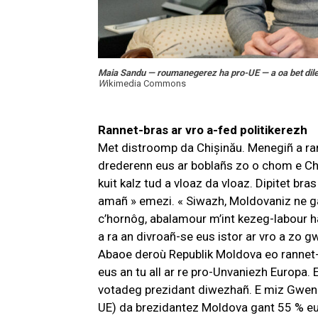
Maia Sandu — roumanegerez ha pro-UE — a oa bet dilenn
W
ikimedia Commons
Rannet-bras ar vro a-fed politikerezh
Met distroomp da Chișinău. Menegiñ a ra
drederenn eus ar boblañs zo o chom e Ch
kuit kalz tud a vloaz da vloaz. Dipitet br
amañ » emezi. « Siwazh, Moldovaniz ne ga
c’hornôg, abalamour m’int kezeg-labour h
a ra an divroañ-se eus istor ar vro a zo 
Abaoe deroù Republik Moldova eo rannet-bra
eus an tu all ar re pro-Unvaniezh Europa. E
votadeg prezidant diwezhañ. E miz Gweng
UE) da brezidantez Moldova gant 55 % eu