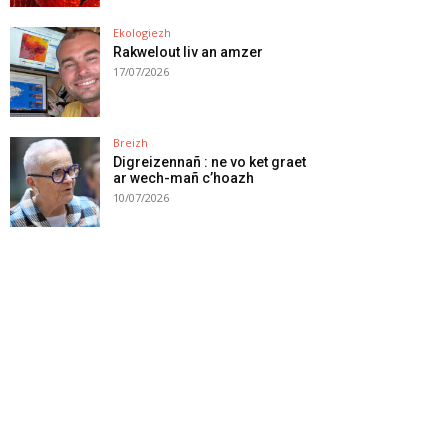
Ekologiezh
Rakwelout liv an amzer
17/07/2026
Breizh
Digreizennañ : ne vo ket graet
ar wech-mañ c’hoazh
10/07/2026