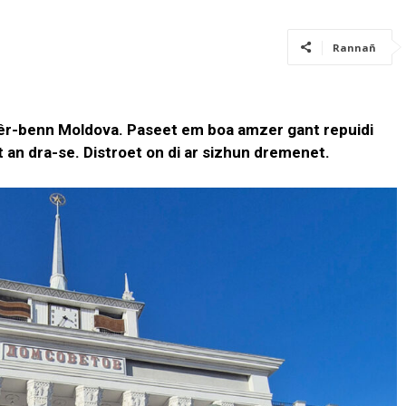
Rannañ
 kêr-benn Moldova. Paseet em boa amzer gant repuidi
an dra-se. Distroet on di ar sizhun dremenet.