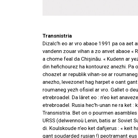
Transnistria
Dizalc’h eo ar vro abaoe 1991 pa oa aet a
vandenn zouar vihan a zo anvet abaoe « R
a chome feal da Chișinău. « Kudenn ar ye
din heñchourez ha kontourez anezhi. Pa o
choazet ar republik vihan-se ar roumaneg 
anezho, levezonet hag harpet e oant gant 
roumaneg yezh ofisiel ar vro. Gallet o deu
etrebroadel. Da lâret eo : n’eo ket anavez
etrebroadel. Rusia hec’h-unan ne ra ket 
Transnistria. Bet on o pourmen asambles 
URSS (delwennoù Lenin, batis ar Soviet S
di. Koulskoude n’eo ket dañjerus : « keit 
gant soudarded rusian !) peotramant eus