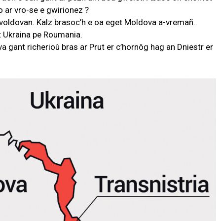
 ar vro-se e gwirionez ?
 voldovan. Kalz brasoc’h e oa eget Moldova a-vremañ.
t Ukraina pe Roumania.
a gant richerioù bras ar Prut er c’hornôg hag an Dniestr er