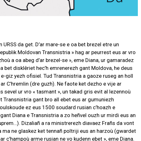
n URSS da get. D’ar mare-se e oa bet brezel etre un
epublik Moldovan Transnistria » hag ar peurrest eus ar vro
zhoù a oa abeg d’ar brezel-se », eme Diana, ur gamaradez
a bet disklêriet hec’h emrenerezh gant Moldova, he deus
e-giz yezh ofisiel. Tud Transnistria a gaoze ruseg an holl
ar C’hremlin (dre guzh). Ne faote ket dezho e vije ar
s sevel ur vro « tasmant », un takad gris evit al lezennoù
et Transnistria gant bro all ebet eus ar gumuniezh
: koulskoude ez eus 1500 soudard rusian c’hoazh e
gant Diana e Transnistria a zo heñvel ouzh ur mirdi eus an
uprem…). Dizaliañ a ra ministrerezh diavaez Frañs da vont
ha ma ne glaskez ket tennañ poltriji eus an harzoù (gwardet
 ar c’hampoù arme rusian ne vo kudenn ebet », eme Diana.