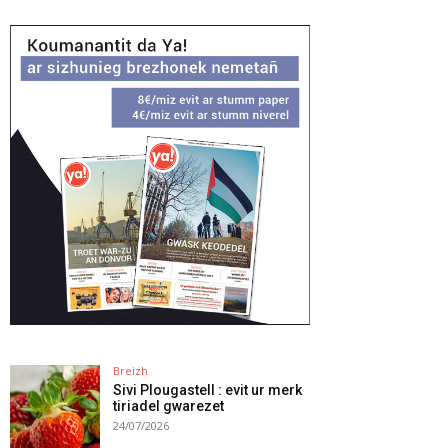
Breizh
Sivi Plougastell : evit ur merk
tiriadel gwarezet
24/07/2026