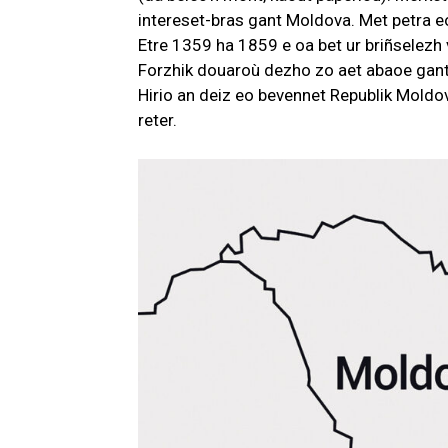
intereset-bras gant Moldova. Met petra eo
Etre 1359 ha 1859 e oa bet ur briñselezh
Forzhik douaroù dezho zo aet abaoe gan
Hirio an deiz eo bevennet Republik Moldov
reter.