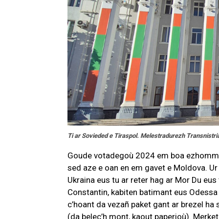
Ti ar Sovieded e Tiraspol. Melestradurezh Transnistr
Goude votadegoù 2024 em boa ezhomm da
sed aze e oan en em gavet e Moldova. Ur 
Ukraina eus tu ar reter hag ar Mor Du eus
Constantin, kabiten batimant eus Odessa 
c’hoant da vezañ paket gant ar brezel ha 
(da belec’h mont, kaout paperioù). Merk