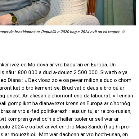
et da brezidantez ar Republik e 2020 hag e 2024 evit un eil respet.
©
nker ivez eo Moldova ar vro baourañ en Europa. Un
ișinău : 800 000 a dud a-douez 2 500 000. Siwazh e ya
as eo Diana : « Dek vloaz zo e oa pevar milion a dud o chom
ront ket o bro kement-se. Brud vat o deus e broioù ar
ag onest. An aliesañ e chomont eno da labourat. » Tennañ
gwall gompliket ha dianavezet krenn en Europa ar c’hornôg.
s ar vro a-fed politikerezh : eus un tu, ar re pro-rusian,
vit kompren gwelloc’h e c’haller taoler ur sell war ar
olo 2024 e oa bet anvet en-dro Maia Sandu (hag hi pro-
s ar mouezhioù. Met war dachenn ar vro hec’h-unan, en