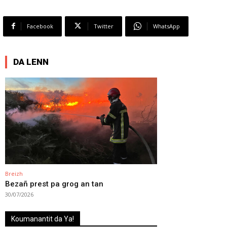
Facebook
Twitter
WhatsApp
DA LENN
Breizh
Bezañ prest pa grog an tan
30/07/2026
Koumanantit da Ya!