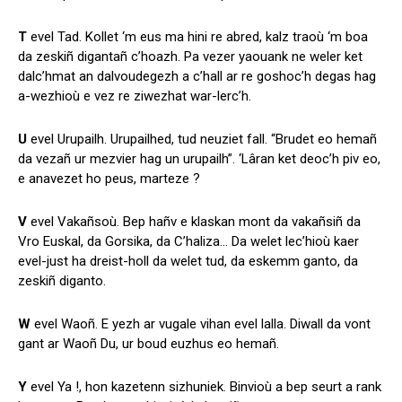
T
evel Tad. Kollet ‘m eus ma hini re abred, kalz traoù ‘m boa
da zeskiñ digantañ c’hoazh. Pa vezer yaouank ne weler ket
dalc’hmat an dalvoudegezh a c’hall ar re goshoc’h degas hag
a-wezhioù e vez re ziwezhat war-lerc’h.
U
evel Urupailh. Urupailhed, tud neuziet fall. “Brudet eo hemañ
da vezañ ur mezvier hag un urupailh”. ‘Lâran ket deoc’h piv eo,
e anavezet ho peus, marteze ?
V
evel Vakañsoù. Bep hañv e klaskan mont da vakañsiñ da
Vro Euskal, da Gorsika, da C’haliza… Da welet lec’hioù kaer
evel-just ha dreist-holl da welet tud, da eskemm ganto, da
zeskiñ diganto.
W
evel Waoñ. E yezh ar vugale vihan evel lalla. Diwall da vont
gant ar Waoñ Du, ur boud euzhus eo hemañ.
Y
evel Ya !, hon kazetenn sizhuniek. Binvioù a bep seurt a rank