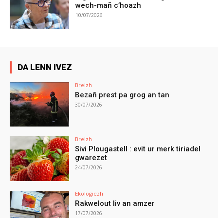
wech-mañ c’hoazh
10/07/2026
DA LENN IVEZ
Breizh
Bezañ prest pa grog an tan
30/07/2026
Breizh
Sivi Plougastell : evit ur merk tiriadel
gwarezet
24/07/2026
Ekologiezh
Rakwelout liv an amzer
17/07/2026