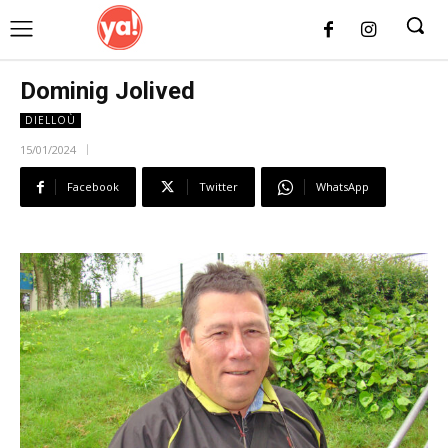
UK
LONDON NEWS
Dominig Jolived
DIELLOÙ
15/01/2024
Facebook
Twitter
WhatsApp