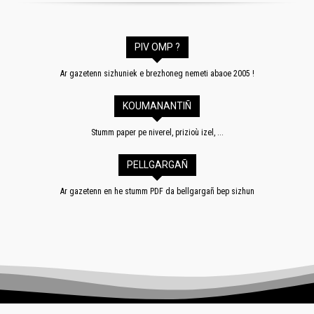
PIV OMP ?
Ar gazetenn sizhuniek e brezhoneg nemeti abaoe 2005 !
KOUMANANTIÑ
Stumm paper pe niverel, prizioù izel, ...
PELLGARGAÑ
Ar gazetenn en he stumm PDF da bellgargañ bep sizhun