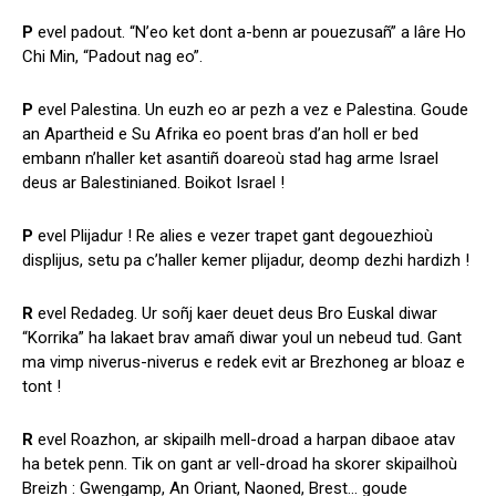
P
evel padout. “N’eo ket dont a-benn ar pouezusañ” a lâre Ho
Chi Min, “Padout nag eo”.
P
evel Palestina. Un euzh eo ar pezh a vez e Palestina. Goude
an Apartheid e Su Afrika eo poent bras d’an holl er bed
embann n’haller ket asantiñ doareoù stad hag arme Israel
deus ar Balestinianed. Boikot Israel !
P
evel Plijadur ! Re alies e vezer trapet gant degouezhioù
displijus, setu pa c’haller kemer plijadur, deomp dezhi hardizh !
R
evel Redadeg. Ur soñj kaer deuet deus Bro Euskal diwar
“Korrika” ha lakaet brav amañ diwar youl un nebeud tud. Gant
ma vimp niverus-niverus e redek evit ar Brezhoneg ar bloaz e
tont !
R
evel Roazhon, ar skipailh mell-droad a harpan dibaoe atav
ha betek penn. Tik on gant ar vell-droad ha skorer skipailhoù
Breizh : Gwengamp, An Oriant, Naoned, Brest… goude