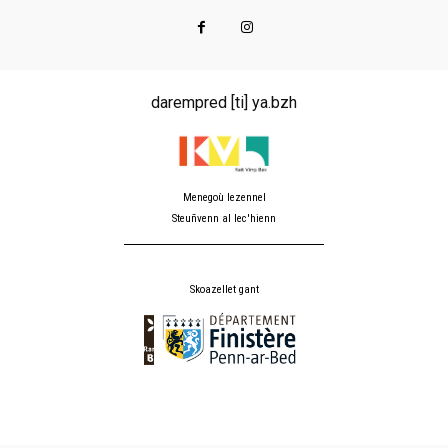
darempred [ti] ya.bzh
Menegoù lezennel
Steuñvenn al lec'hienn
Skoazellet gant