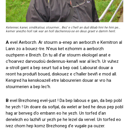
Kelenner, kaner, sindikalour, stourmer… Bez’ e c’hell an dud dibab hini he hini pe…
kemer anezho holl rak war an holl dachennoù-se en deus graet e damm hent.
A
evel Aerborzh. Ar stourm a-enep an aerborzh e Kernitron al
Lann zo a bouez-tre. N’eus ket ezhomm a aerborzh
ouzhpenn e Breizh. En tu all d’ar stourm ekologel anat e
c’hoarvez darvoudoù dedennus-kenañ war al lec’h. Ur vuhez
a-stroll gant a bep seurt tud a bep oad. Labourat douar a
reont ha produiñ boued, diskouez e c’haller beviñ e mod all.
Kengred ha kenskoazell etre labourerien douar ar vro ha
stourmerien a bep lec’h.
B
evel Brezhoneg evel-just ! Da bep labous e gan, da bep pobl
he yezh ! Un doare da soñjal, da welet ar bed he deus pep pobl
hag ar benveg d’o embann eo he yezh. Un torfed d’an
denelezh eo lazhiñ ur yezh pe he lezel da vervel. Un torfed eo
ivez chom hep komz Brezhoneg d’e vugale pa ouzer.