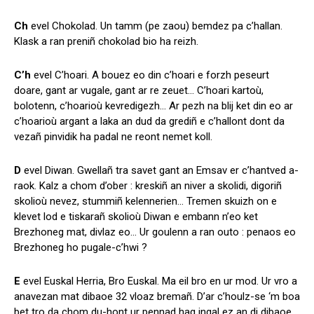
Ch
evel Chokolad. Un tamm (pe zaou) bemdez pa c’hallan.
Klask a ran preniñ chokolad bio ha reizh.
C’h
evel C’hoari. A bouez eo din c’hoari e forzh peseurt
doare, gant ar vugale, gant ar re zeuet… C’hoari kartoù,
bolotenn, c’hoarioù kevredigezh… Ar pezh na blij ket din eo ar
c’hoarioù argant a laka an dud da grediñ e c’hallont dont da
vezañ pinvidik ha padal ne reont nemet koll.
D
evel Diwan. Gwellañ tra savet gant an Emsav er c’hantved a-
raok. Kalz a chom d’ober : kreskiñ an niver a skolidi, digoriñ
skolioù nevez, stummiñ kelennerien… Tremen skuizh on e
klevet lod e tiskarañ skolioù Diwan e embann n’eo ket
Brezhoneg mat, divlaz eo… Ur goulenn a ran outo : penaos eo
Brezhoneg ho pugale-c’hwi ?
E
evel Euskal Herria, Bro Euskal. Ma eil bro en ur mod. Ur vro a
anavezan mat dibaoe 32 vloaz bremañ. D’ar c’houlz-se ‘m boa
bet tro da chom du-hont ur pennad hag ingal ez an di dibaoe.