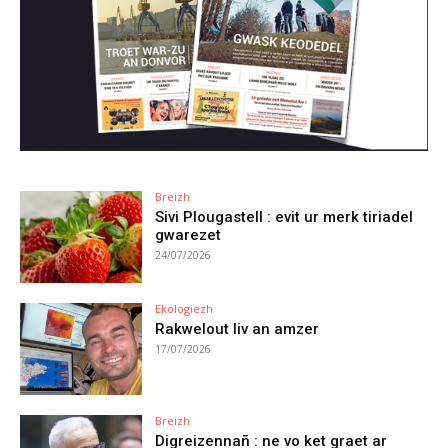
Breizh
Sivi Plougastell : evit ur merk tiriadel
gwarezet
24/07/2026
Ekologiezh
Rakwelout liv an amzer
17/07/2026
Breizh
Digreizennañ : ne vo ket graet ar