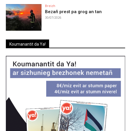
Breizh
Bezañ prest pa grog an tan
30/07/2026
Koumanantit da Ya!