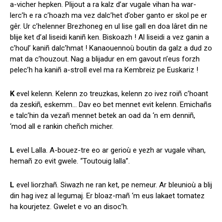
a-vicher hepken. Plijout a ra kalz d’ar vugale vihan ha war-
lerc’h e ra c’hoazh ma vez dalc’het d’ober ganto er skol pe er
gêr. Ur c’helenner Brezhoneg en ul lise gall en doa lâret din ne
blije ket d’al liseidi kaniñ ken. Biskoazh ! Al liseidi a vez ganin a
c’houl’ kaniñ dalc’hmat ! Kanaouennoù boutin da galz a dud zo
mat da c’houzout. Nag a blijadur en em gavout n’eus forzh
pelec’h ha kaniñ a-stroll evel ma ra Kembreiz pe Euskariz !
K
evel kelenn. Kelenn zo treuzkas, kelenn zo ivez roiñ c’hoant
da zeskiñ, eskemm… Dav eo bet mennet evit kelenn. Emichañs
e talc’hin da vezañ mennet betek an oad da ‘n em denniñ,
‘mod all e rankin cheñch micher.
L
evel Lalla. A-bouez-tre eo ar gerioù e yezh ar vugale vihan,
hemañ zo evit gwele. “Toutouig lalla”.
L
evel liorzhañ. Siwazh ne ran ket, pe nemeur. Ar bleunioù a blij
din hag ivez al legumaj. Er bloaz-mañ ‘m eus lakaet tomatez
ha kourjetez. Gwelet e vo an disoc’h.