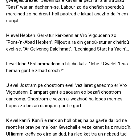
gwregelourezed. Dedennus e kavan ar pezh a ra ar strollad
“Gast” war an dachenn-se. Labour zo da cheñch speredoù
merc’hed zo ha dreist-holl paotred e lakaat anezho da ‘n em
soñjal.
H
evel Hepken. Ger-stur kêr-benn ar Vro Vigoudenn zo
“Pont-‘n-Abad Hepken”. Plijout a ra din gerioù-stur ar c’hêrioù
evel-se. “Ar Gelveneg Dalc’hmat”, “Lechiagad Start ha Yac’h”…
I
evel Iche ! Estlammadenn a blij din kalz. “Iche ! Gwelet ‘teus
hemañ gant e zilhad droch !”
J
evel Jostram pe chostrom evel ‘vez lâret ganeomp er Vro
Vigoudenn. Diampart gant e zaouarn eo bezañ chostrom
ganeomp. Chostrom e vezan a-wezhioù ha lopes memes.
Lopes zo bezañ diampart gant e gorf.
K
evel kaniñ. Kaniñ e rank an holl ober, ha pa gavfe da lod ne
reont ket brav pe me ‘oar. Gwezhall e veze kanet kalz muioc’h.
Ul liamm kreñv eo etre an dud, ha n’eo ket tra un nebeud tud