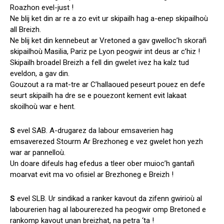
Roazhon evel-just !
Ne blij ket din ar re a zo evit ur skipailh hag a-enep skipailhoù
all Breizh.
Ne blij ket din kennebeut ar Vretoned a gav gwelloc’h skorañ
skipailhoù Masilia, Pariz pe Lyon peogwir int deus ar c’hiz !
Skipailh broadel Breizh a fell din gwelet ivez ha kalz tud
eveldon, a gav din.
Gouzout a ra mat-tre ar C’hallaoued peseurt pouez en defe
seurt skipailh ha dre se e pouezont kement evit lakaat
skoilhoù war e hent.
S
evel SAB. A-drugarez da labour emsaverien hag
emsaverezed Stourm Ar Brezhoneg e vez gwelet hon yezh
war ar pannelloù.
Un doare difeuls hag efedus a tleer ober muioc’h gantañ
moarvat evit ma vo ofisiel ar Brezhoneg e Breizh !
S
evel SLB. Ur sindikad a ranker kavout da zifenn gwirioù al
labourerien hag al labourerezed ha peogwir omp Bretoned e
rankomp kavout unan breizhat, na petra ‘ta !