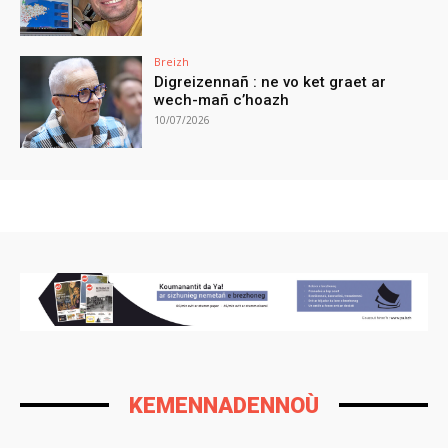
Breizh
Digreizennañ : ne vo ket graet ar
wech-mañ c’hoazh
10/07/2026
KEMENNADENNOÙ