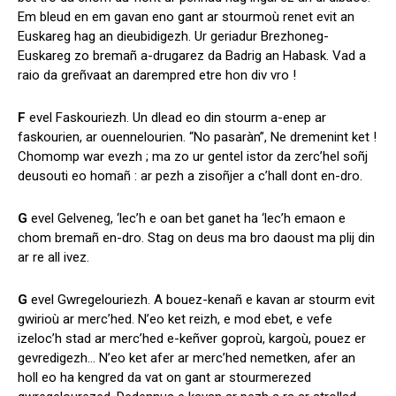
Em bleud en em gavan eno gant ar stourmoù renet evit an
Euskareg hag an dieubidigezh. Ur geriadur Brezhoneg-
Euskareg zo bremañ a-drugarez da Badrig an Habask. Vad a
raio da greñvaat an darempred etre hon div vro !
F
evel Faskouriezh. Un dlead eo din stourm a-enep ar
faskourien, ar ouennelourien. “No pasaràn”, Ne dremenint ket !
Chomomp war evezh ; ma zo ur gentel istor da zerc’hel soñj
deusouti eo homañ : ar pezh a zisoñjer a c’hall dont en-dro.
G
evel Gelveneg, ‘lec’h e oan bet ganet ha ‘lec’h emaon e
chom bremañ en-dro. Stag on deus ma bro daoust ma plij din
ar re all ivez.
G
evel Gwregelouriezh. A bouez-kenañ e kavan ar stourm evit
gwirioù ar merc’hed. N’eo ket reizh, e mod ebet, e vefe
izeloc’h stad ar merc’hed e-keñver goproù, kargoù, pouez er
gevredigezh… N’eo ket afer ar merc’hed nemetken, afer an
holl eo ha kengred da vat on gant ar stourmerezed