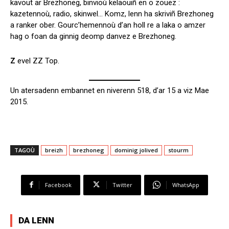
kavout ar Brezhoneg, binvioù kelaouiñ en o zouez :
kazetennoù, radio, skinwel… Komz, lenn ha skriviñ Brezhoneg
a ranker ober. Gourc’hemennoù d’an holl re a laka o amzer
hag o foan da ginnig deomp danvez e Brezhoneg.
Z
evel ZZ Top.
Un atersadenn embannet en niverenn 518, d’ar 15 a viz Mae
2015.
TAGOÙ
breizh
brezhoneg
dominig jolived
stourm
Facebook
Twitter
WhatsApp
DA LENN