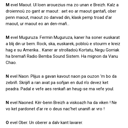
M
evel Maout. Ul loen arouezius ma zo unan e Breizh. Kalz a
droiennoù zo gant ar maout : aet eo ar maout gantañ, ober
penn maout, maout zo danvad din, klask pemp troad d’ar
maout, ur maout eo an den-mañ…
M
evel Muguruza. Fermin Muguruza, kaner ha soner euskarat
a blij din ur bern. Rock, ska, euskarek, pobloù e stourm e kreiz
hag e su Amerika… Kaner ar strolladoù Kortatu, Negu Gorriak
ha bremañ Radio Bemba Sound Sistem. Ha mignon da Vanu
Chao.
N
evel Naon. Plijus a gavan kavout naon pa ouzon ‘m bo da
zebriñ. Skrijiñ a ran avat pa soñjan en dud n’o devez ket
peadra. Padal e vefe aes renkañ an heug-se ma vefe youl.
N
evel Naoned. Kêr-benn Breizh a viskoazh ha da viken ! Ne
vo ket pardonet d’ar re o deus nac’het unaniñ ar vro !
O
evel Ober. Un oberer a dalv kant lavarer.