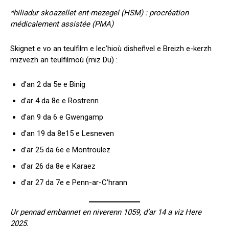
*hiliadur skoazellet ent-mezegel (HSM) : procréation
médicalement assistée (PMA)
Skignet e vo an teulfilm e lec’hioù disheñvel e Breizh e-kerzh
mizvezh an teulfilmoù (miz Du) :
d’an 2 da 5e e Binig
d’ar 4 da 8e e Rostrenn
d’an 9 da 6 e Gwengamp
d’an 19 da 8e15 e Lesneven
d’ar 25 da 6e e Montroulez
d’ar 26 da 8e e Karaez
d’ar 27 da 7e e Penn-ar-C’hrann
Ur pennad embannet en niverenn 1059, d’ar 14 a viz Here
2025.