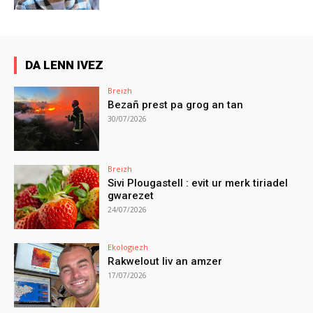
DA LENN IVEZ
Breizh
Bezañ prest pa grog an tan
30/07/2026
Breizh
Sivi Plougastell : evit ur merk tiriadel
gwarezet
24/07/2026
Ekologiezh
Rakwelout liv an amzer
17/07/2026