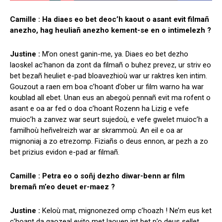
Camille : Ha diaes eo bet deoc’h kaout o asant evit filmañ
anezho, hag heuliañ anezho kement-se en o intimelezh ?
Justine :
M’on onest ganin-me, ya. Diaes eo bet dezho
laoskel ac’hanon da zont da filmañ o buhez prevez, ur striv eo
bet bezañ heuliet e-pad bloavezhioù war ur raktres ken intim.
Gouzout a raen em boa c’hoant d’ober ur film warno ha war
koublad all ebet. Unan eus an abegoù pennañ evit ma rofent o
asant e oa ar fed o doa c’hoant Rozenn ha Lizig e vefe
muioc’h a zanvez war seurt sujedoù, e vefe gwelet muioc’h a
familhoù heñvelreizh war ar skrammoù. An eil e oa ar
mignoniaj a zo etrezomp. Fiziañs o deus ennon, ar pezh a zo
bet prizius evidon e-pad ar filmañ.
Camille : Petra eo o soñj dezho diwar-benn ar film
bremañ m’eo deuet er-maez ?
Justine :
Keloù mat, mignonezed omp c’hoazh ! Ne’m eus ket
c’hoant da gaozeal evito met laouen int bet p’o deus sellet