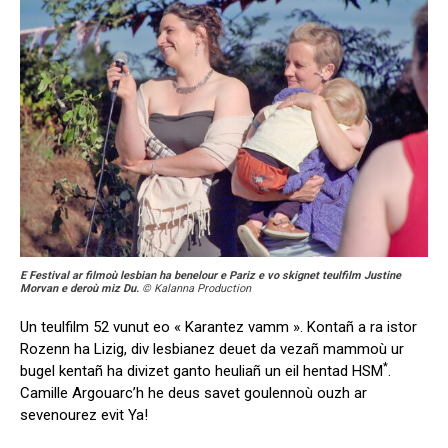
E Festival ar filmoù lesbian ha benelour e Pariz e vo skignet teulfilm Justine
Morvan e deroù miz Du.
© Kalanna Production
Un teulfilm 52 vunut eo « Karantez vamm ». Kontañ a ra istor
Rozenn ha Lizig, div lesbianez deuet da vezañ mammoù ur
*
bugel kentañ ha divizet ganto heuliañ un eil hentad HSM
.
Camille Argouarc’h he deus savet goulennoù ouzh ar
sevenourez evit Ya!