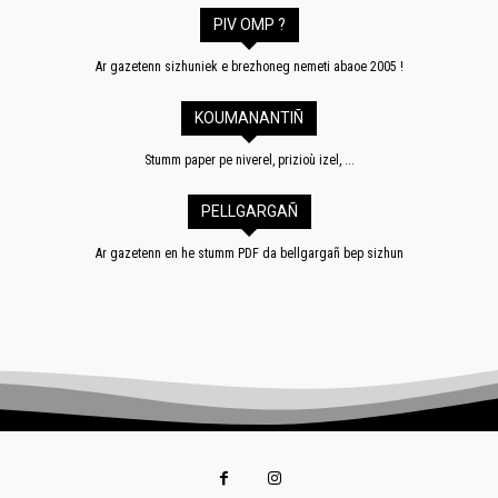
PIV OMP ?
Ar gazetenn sizhuniek e brezhoneg nemeti abaoe 2005 !
KOUMANANTIÑ
Stumm paper pe niverel, prizioù izel, ...
PELLGARGAÑ
Ar gazetenn en he stumm PDF da bellgargañ bep sizhun