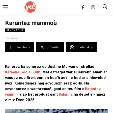
UK
LONDON NEWS
Karantez mammoù
SEVENADUR
17/10/2025
Facebook
Twitter
WhatsApp
Kanerez ha sonerez eo Justine Morvan er strollad
Karaoke Social Klub
. Met estreget war al leurenn emañ ar
vaouez eus Bro-Leon en hec’h aez : e bed ar c’hleweled
ivez. Komedianez hag advouezhierez eo-hi. Ha
sevenourez diwar-vremañ, gant an teulfilm «
Karantez
vamm
» a zo bet produet gant
Kalanna
ha deuet er-maez
e miz Even 2025.