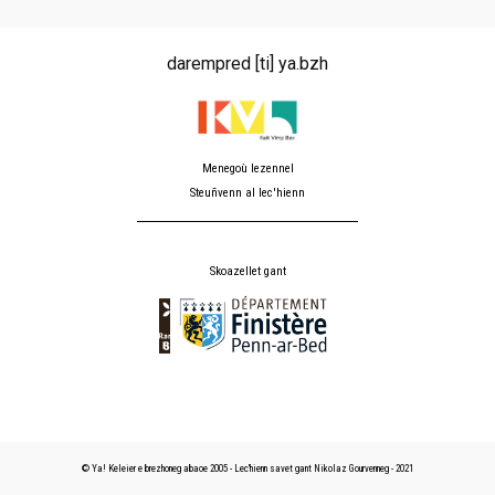
darempred [ti] ya.bzh
Menegoù lezennel
Steuñvenn al lec'hienn
Skoazellet gant
© Ya! Keleier e brezhoneg abaoe 2005 - Lec'hienn savet gant Nikolaz Gourvenneg - 2021