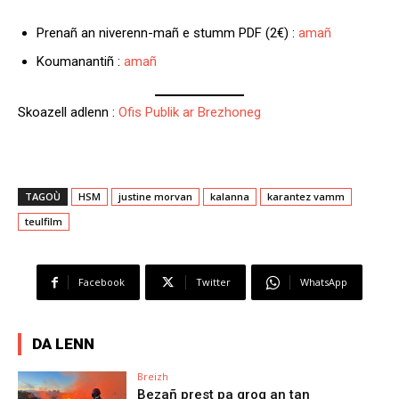
Prenañ an niverenn-mañ e stumm PDF (2€) :
amañ
Koumanantiñ :
amañ
Skoazell adlenn :
Ofis Publik ar Brezhoneg
TAGOÙ
HSM
justine morvan
kalanna
karantez vamm
teulfilm
Facebook
Twitter
WhatsApp
DA LENN
Breizh
Bezañ prest pa grog an tan