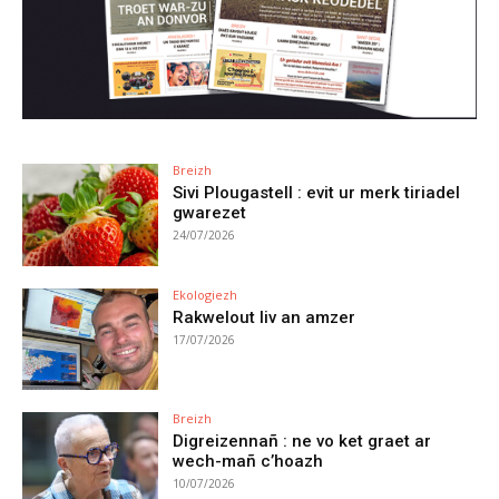
Breizh
Sivi Plougastell : evit ur merk tiriadel
gwarezet
24/07/2026
Ekologiezh
Rakwelout liv an amzer
17/07/2026
Breizh
Digreizennañ : ne vo ket graet ar
wech-mañ c’hoazh
10/07/2026