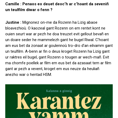
Camille : Penaos eo deuet deoc’h ar c’hoant da seveniñ
un teulfilm diwar o fenn ?
Justine :
Mignonez on-me da Rozenn ha Lizig abaoe
bloavezhioù. O kaozeal gant Rozenn on em rentet kont ne
ouien seurt war ar pezh he doa treuzet evit gellout bevañ en
un doare seder he mammelezh gant he bugel Riwal. C’hoant
am eus bet da zonaat ar goulennoù tro-dro d’an eilvamm gant
un teulfilm. A-benn ar fin o deus kroget Rozenn ha Lizig gant
ur raktres eil bugel, gant Rozenn o tougen ar wech-mañ. Evit
ma chomfe poellek ar film em eus bet da azasaat tem ar film
gant ar pezh a vevent, kroget em eus neuze da heuliañ
anezho war o hentad HSM.