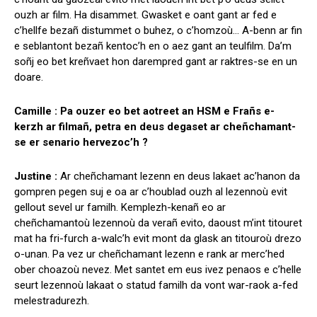
ouzh ar film. Ha disammet. Gwasket e oant gant ar fed e
c’hellfe bezañ distummet o buhez, o c’homzoù… A-benn ar fin
e seblantont bezañ kentoc’h en o aez gant an teulfilm. Da’m
soñj eo bet kreñvaet hon darempred gant ar raktres-se en un
doare.
Camille : Pa ouzer eo bet aotreet an HSM e Frañs e-
kerzh ar filmañ, petra en deus degaset ar cheñchamant-
se er senario hervezoc’h ?
Justine :
Ar cheñchamant lezenn en deus lakaet ac’hanon da
gompren pegen suj e oa ar c’houblad ouzh al lezennoù evit
gellout sevel ur familh. Kemplezh-kenañ eo ar
cheñchamantoù lezennoù da verañ evito, daoust m’int titouret
mat ha fri-furch a-walc’h evit mont da glask an titouroù drezo
o-unan. Pa vez ur cheñchamant lezenn e rank ar merc’hed
ober choazoù nevez. Met santet em eus ivez penaos e c’helle
seurt lezennoù lakaat o statud familh da vont war-raok a-fed
melestradurezh.