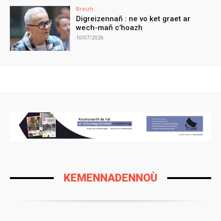
Breizh
Digreizennañ : ne vo ket graet ar
wech-mañ c’hoazh
10/07/2026
KEMENNADENNOÙ