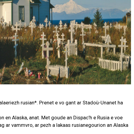
laeriezh rusian*. Prenet e vo gant ar Stadoù-Unanet ha
 en Alaska, anat. Met goude an Dispac’h e Rusia e voe
hag ar vammvro, ar pezh a lakaas rusianegourion an Alaska