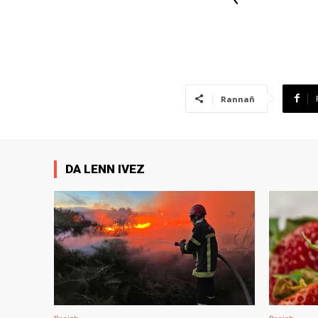
Rannañ
DA LENN IVEZ