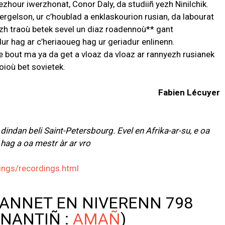
ezhour iwerzhonat, Conor Daly, da studiiñ yezh Ninilchik.
ergelson, ur c’houblad a enklaskourion rusian, da labourat
rzh traoù betek sevel un diaz roadennoù** gant
ur hag ar c’heriaoueg hag ur geriadur enlinenn.
e bout ma ya da get a vloaz da vloaz ar rannyezh rusianek
ioù bet sovietek.
Fabien Lécuyer
 dindan beli Saint-Petersbourg. Evel en Afrika-ar-su, e oa
hag a oa mestr àr ar vro
ings/recordings.html
ANNET EN NIVERENN 798
NANTIÑ :
AMAÑ
)