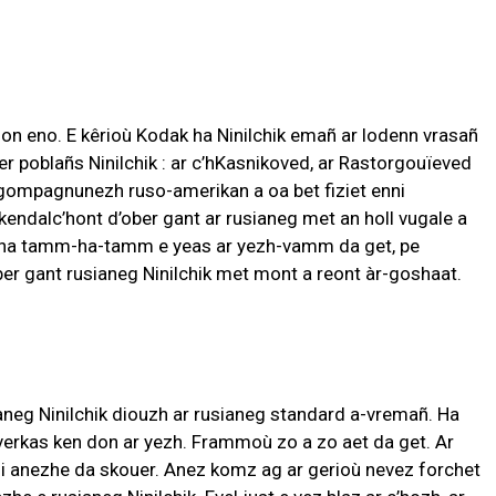
ion eno. E kêrioù Kodak ha Ninilchik emañ ar lodenn vrasañ
er poblañs Ninilchik : ar c’hKasnikoved, ar Rastorgouïeved
r gompagnunezh ruso-amerikan a oa bet fiziet enni
kendalc’hont d’ober gant ar rusianeg met an holl vugale a
 ha tamm-ha-tamm e yeas ar yezh-vamm da get, pe
er gant rusianeg Ninilchik met mont a reont àr-goshaat.
aneg Ninilchik diouzh ar rusianeg standard a-vremañ. Ha
 verkas ken don ar yezh. Frammoù zo a zo aet da get. Ar
mui anezhe da skouer. Anez komz ag ar gerioù nevez forchet