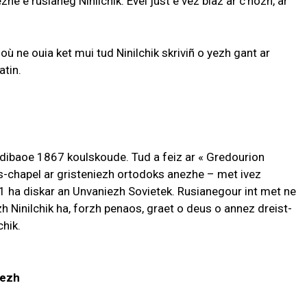
he e rusianeg Ninilchik. Evel just e vez blaz ar c’hozh, ar
ù ne ouia ket mui tud Ninilchik skriviñ o yezh gant ar
atin.
dibaoe 1867 koulskoude. Tud a feiz ar « Gredourion
 is-chapel ar gristeniezh ortodoks anezhe – met ivez
 ha diskar an Unvaniezh Sovietek. Rusianegour int met ne
h Ninilchik ha, forzh penaos, graet o deus o annez dreist-
chik.
yezh