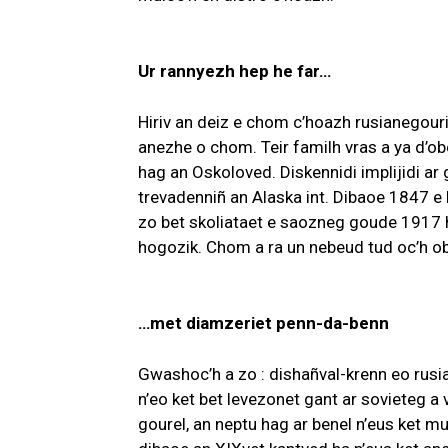
Ur rannyezh hep he far…
Hiriv an deiz e chom c’hoazh rusianegour
anezhe o chom. Teir familh vras a ya d’ob
hag an Oskoloved. Diskennidi implijidi a
trevadenniñ an Alaska int. Dibaoe 1847 e 
zo bet skoliataet e saozneg goude 1917
hogozik. Chom a ra un nebeud tud oc’h ob
…met diamzeriet penn-da-benn
Gwashoc’h a zo : dishañval-krenn eo rusi
n’eo ket bet levezonet gant ar sovieteg a
gourel, an neptu hag ar benel n’eus ket 