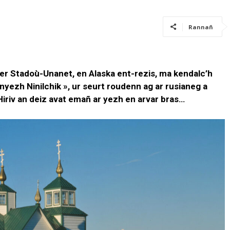
Rannañ
er Stadoù-Unanet, en Alaska ent-rezis, ma kendalc’h
nyezh Ninilchik », ur seurt roudenn ag ar rusianeg a
iriv an deiz avat emañ ar yezh en arvar bras…