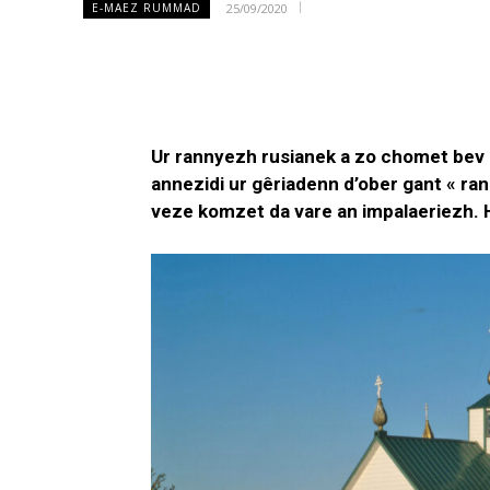
25/09/2020
E-MAEZ RUMMAD
Ur rannyezh rusianek a zo chomet bev 
annezidi ur gêriadenn d’ober gant « ran
veze komzet da vare an impalaeriezh. H