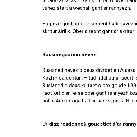
dibaoe an XIXvet kantved ha n’eus ket anez
vuhez start a wechall gant ar rannyezh.
Hag evel-just, goude kement ha bloavezhio
skritur sirilik. Ober a reont gant ar skritur l
Rusianegourion nevez
Rusianed nevez o deus divroet en Alaska 
Kozh » da gentañ, – tud fidel ag ur seurt
Rusianed o deus kuitaet o bro goude 1991
faot ket d’ar re-se ober gant rannyezh koz
holl e Anchorage ha Fairbanks, pell a Ninil
Ur diaz roadennoù gouestlet d’ar rann