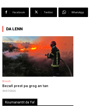
Facebook
Twitter
WhatsApp
DA LENN
Breizh
Bezañ prest pa grog an tan
30/07/2026
Koumanantit da Ya!