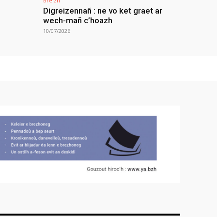
Breizh
Digreizennañ : ne vo ket graet ar
wech-mañ c’hoazh
10/07/2026