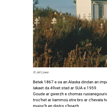
© Jet Lowe
Betek 1867 e oa an Alaska dindan an impa
lakaet da 49vet stad ar SUA e 1959.
Goude ar gwerzh e chomas rusianegourion
troc’het ar liammoù etre bro ar c’hevala 
muioc’h en distro c’hoazh.