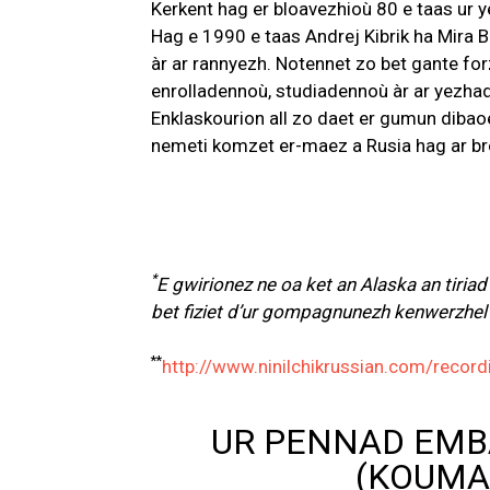
Kerkent hag er bloavezhioù 80 e taas ur y
Hag e 1990 e taas Andrej Kibrik ha Mira B
àr ar rannyezh. Notennet zo bet gante fo
enrolladennoù, studiadennoù àr ar yezhad
Enklaskourion all zo daet er gumun dibao
nemeti komzet er-maez a Rusia hag ar bro
*
E gwirionez ne oa ket an Alaska an tiriad
bet fiziet d’ur gompagnunezh kenwerzhel 
**
http://www.ninilchikrussian.com/record
UR PENNAD EMB
(KOUMA