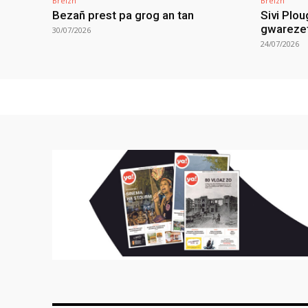
Breizh
Breizh
Bezañ prest pa grog an tan
Sivi Plou
gwareze
30/07/2026
24/07/2026