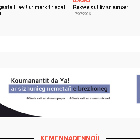
Ekologiezh
gastell : evit ur merk tiriadel
Rakwelout liv an amzer
t
17/07/2026
KEMENNADENNOÙ