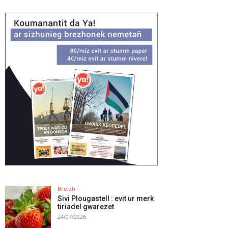
Breizh
Sivi Plougastell : evit ur merk
tiriadel gwarezet
24/07/2026