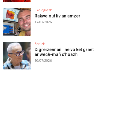
Ekologiezh
Rakwelout liv an amzer
17/07/2026
Breizh
Digreizennañ : ne vo ket graet
ar wech-mañ c’hoazh
10/07/2026