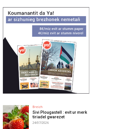
Breizh
Sivi Plougastell : evit ur merk
tiriadel gwarezet
24/07/2026