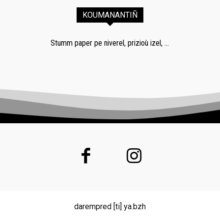
KOUMANANTIÑ
Stumm paper pe niverel, prizioù izel, ...
darempred [ti] ya.bzh