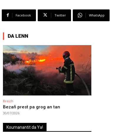
Facebook
Twitter
WhatsApp
DA LENN
Breizh
Bezañ prest pa grog an tan
30/07/2026
Koumanantit da Ya!