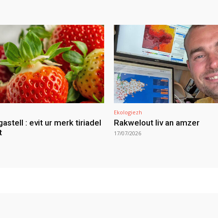
Ekologiezh
gastell : evit ur merk tiriadel
Rakwelout liv an amzer
t
17/07/2026