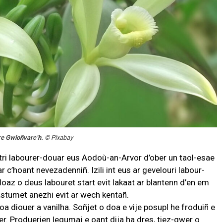
rre Gwioñvarc’h.
© Pixabay
tri labourer-douar eus Aodoù-an-Arvor d’ober un taol-esae
ar c’hoant nevezadenniñ. Izili int eus ar gevelouri labour-
loaz o deus labouret start evit lakaat ar blantenn d’en em
stumet anezhi evit ar wech kentañ.
oa diouer a vanilha. Soñjet o doa e vije posupl he froduiñ e
er. Produerien legumaj e oant dija ha dres, tiez-gwer o