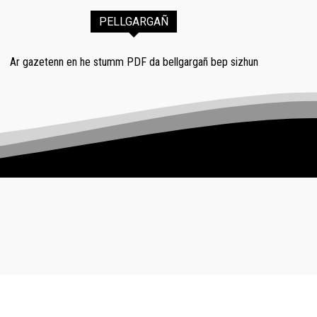
PELLGARGAÑ
Ar gazetenn en he stumm PDF da bellgargañ bep sizhun