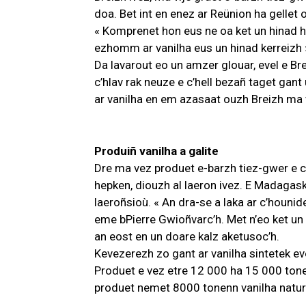
doa. Bet int en enez ar Reünion ha gellet
« Komprenet hon eus ne oa ket un hinad h
ezhomm ar vanilha eus un hinad kerreizh 
Da lavarout eo un amzer glouar, evel e Brei
c’hlav rak neuze e c’hell bezañ taget gant
ar vanilha en em azasaat ouzh Breizh ma 
Produiñ vanilha a galite
Dre ma vez produet e-barzh tiez-gwer e c
hepken, diouzh al laeron ivez. E Madagaskar
laeroñsioù. « An dra-se a laka ar c’hounid
eme bPierre Gwioñvarc’h. Met n’eo ket un d
an eost en un doare kalz aketusoc’h.
Kevezerezh zo gant ar vanilha sintetek ev
Produet e vez etre 12 000 ha 15 000 tonen
produet nemet 8000 tonenn vanilha natur