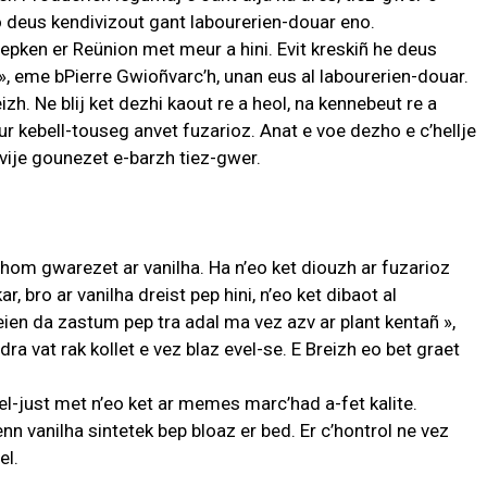
 o deus kendivizout gant labourerien-douar eno.
epken er Reünion met meur a hini. Evit kreskiñ he deus
», eme bPierre Gwioñvarc’h, unan eus al labourerien-douar.
zh. Ne blij ket dezhi kaout re a heol, na kennebeut re a
 ur kebell-touseg anvet fuzarioz. Anat e voe dezho e c’hellje
vije gounezet e-barzh tiez-gwer.
hom gwarezet ar vanilha. Ha n’eo ket diouzh ar fuzarioz
, bro ar vanilha dreist pep hini, n’eo ket dibaot al
eien da zastum pep tra adal ma vez azv ar plant kentañ »,
ra vat rak kollet e vez blaz evel-se. E Breizh eo bet graet
el-just met n’eo ket ar memes marc’had a-fet kalite.
n vanilha sintetek bep bloaz er bed. Er c’hontrol ne vez
el.