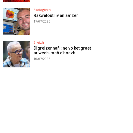
Ekologiezh
Rakwelout liv an amzer
17/07/2026
Breizh
Digreizennañ : ne vo ket graet
ar wech-mañ c’hoazh
10/07/2026