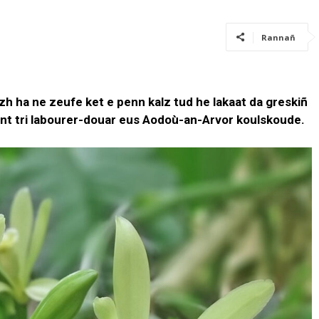
Rannañ
izh ha ne zeufe ket e penn kalz tud he lakaat da greskiñ
ant tri labourer-douar eus Aodoù-an-Arvor koulskoude.