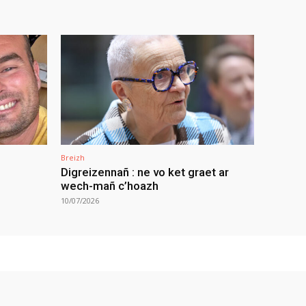
Breizh
Digreizennañ : ne vo ket graet ar
wech-mañ c’hoazh
10/07/2026