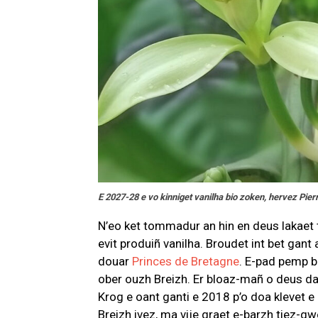
E 2027-28 e vo kinniget vanilha bio zoken, hervez Pie
N’eo ket tommadur an hin en deus lakaet 
evit produiñ vanilha. Broudet int bet gant 
douar
Princes de Bretagne
. E-pad pemp b
ober ouzh Breizh. Er bloaz-mañ o deus da
Krog e oant ganti e 2018 p’o doa klevet e 
Breizh ivez, ma vije graet e-barzh tiez-gw