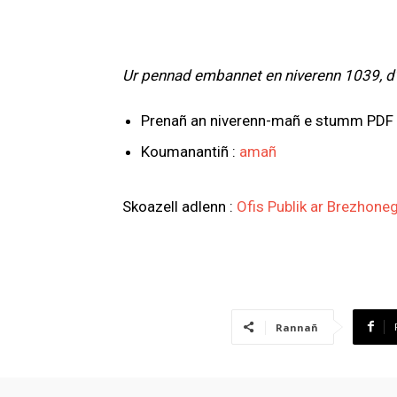
Ur pennad embannet en niverenn 1039, d’
Prenañ an niverenn-mañ e stumm PDF 
Koumanantiñ :
amañ
Skoazell adlenn :
Ofis Publik ar Brezhone
Rannañ