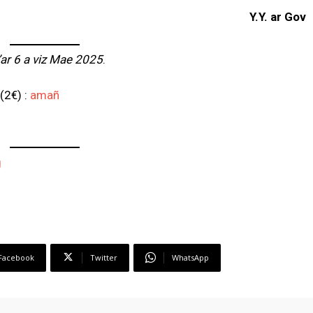
Y.Y. ar Gov
ar 6 a viz Mae 2025
.
(2€) :
amañ
g
Facebook
Twitter
WhatsApp