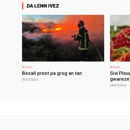
DA LENN IVEZ
Breizh
Breizh
Bezañ prest pa grog an tan
Sivi Plou
gwareze
30/07/2026
24/07/2026