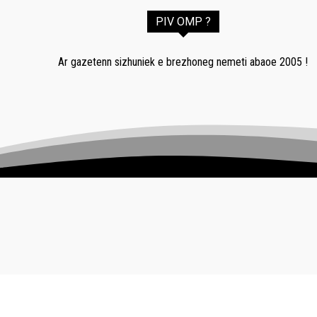
PIV OMP ?
Ar gazetenn sizhuniek e brezhoneg nemeti abaoe 2005 !