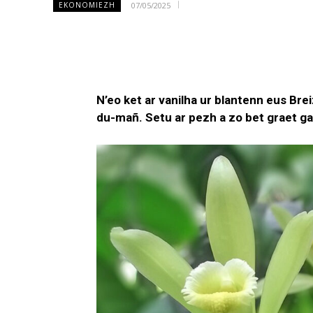
07/05/2025
EKONOMIEZH
N’eo ket ar vanilha ur blantenn eus Bre
du-mañ. Setu ar pezh a zo bet graet g