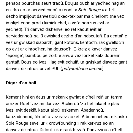
penaos pourchas seurt traoù. Doujus ouzh ar yec’hed hag an
en-dro eo ar serviedennoù a reont. «
Soie Rouge
» a fell
dezho implijout danvezioù okeo-tex par ma c’hellont. (ne vez
implijet enno produ kimiek ebet, a vefe noazus evit ar
yec’hed). Tri danvez dishenvel eo ret kaout evit ar
serviedennoù-se, 3 gwiskad dezho d’an nebeutañ. Da gentañ e
vez ur gwiskad diabarzh, gant kotoñs, kentoc’h, rak gwelloc’h
eo evit ar c’hroc’hen, ha dousoc’h. E-kreiz e kaver danvez
“éponge”, bambou pe zorb e anv, a vez lonket kalz dourenn
gantañ. Dous eo ivez. Hag evit echuiñ, ur gwiskad diavaez gant
danvez dizintrus, anvet PUL (
polyurethane laminé
)
Digor d’an holl
Kement hini en deus ur mekanik gwriat a c’hell reiñ un tamm
amzer. Roet ‘vez an danvez. Atalieroù ‘zo bet lakaet e plas
ivez, evit deskiñ, kaout alioù, eskemm. Abadennoù,
kaozadennoù, filmoù a vez ivez aozet. A benn nebeut e klasko
Soie Rouge sevel ur « crowfounding » rak ker-ruz eo an
danvez dizintrus. Didoull-rik e rank bezañ. Danvezioù a c’hell