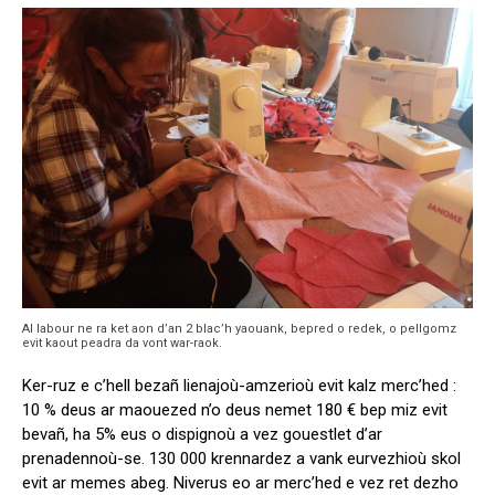
Al labour ne ra ket aon d’an 2 blac’h yaouank, bepred o redek, o pellgomz
evit kaout peadra da vont war-raok.
Ker-ruz e c’hell bezañ lienajoù-amzerioù evit kalz merc’hed :
10 % deus ar maouezed n’o deus nemet 180 € bep miz evit
bevañ, ha 5% eus o dispignoù a vez gouestlet d’ar
prenadennoù-se. 130 000 krennardez a vank eurvezhioù skol
evit ar memes abeg. Niverus eo ar merc’hed e vez ret dezho