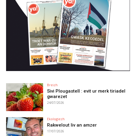
Breizh
Sivi Plougastell : evit ur merk tiriadel
gwarezet
24/07/2026
Ekologiezh
Rakwelout liv an amzer
17/07/2026