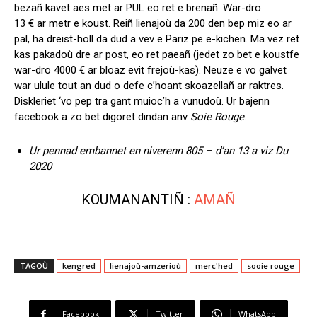
bezañ kavet aes met ar PUL eo ret e brenañ. War-dro
13 € ar metr e koust. Reiñ lienajoù da 200 den bep miz eo ar
pal, ha dreist-holl da dud a vev e Pariz pe e-kichen. Ma vez ret
kas pakadoù dre ar post, eo ret paeañ (jedet zo bet e koustfe
war-dro 4000 € ar bloaz evit frejoù-kas). Neuze e vo galvet
war ulule tout an dud o defe c’hoant skoazellañ ar raktres.
Diskleriet ‘vo pep tra gant muioc’h a vunudoù. Ur bajenn
facebook a zo bet digoret dindan anv
Soie Rouge
.
Ur pennad embannet en niverenn 805 – d’an 13 a viz Du
2020
KOUMANANTIÑ :
AMAÑ
TAGOÙ
kengred
lienajoù-amzerioù
merc'hed
sooie rouge
Facebook
Twitter
WhatsApp