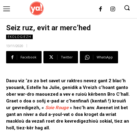
UK
LONDON NEWS
Seiz ruz, evit ar merc’hed
EKOLOGIEZH
13/11/2020
Facebook
Twitter
WhatsApp
Daou viz ‘zo zo bet savet ur raktres nevez gant 2 blac’h
yaouank, Estelle ha Julie, genidik a Vreizh c’hoant ganto
ober war-dro maouezed a vev e ruioù kêrbenn Bro C’hall.
Graet o doa o soñj e-pad ar c’henfinañ (kentañ !) krouiñ
ur gevredigezh, «
Soie Rouge
» hec’h anv. Awenet int bet
gant an niver a dud a-youl-vat o doa kroget da wriat
maskloù da vezañ roet dre kevredigezhioù sokial, tiez an
holl, tiez-kêr hag all.