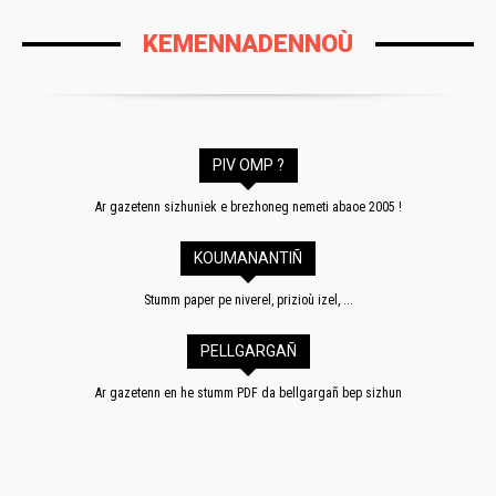
KEMENNADENNOÙ
PIV OMP ?
Ar gazetenn sizhuniek e brezhoneg nemeti abaoe 2005 !
KOUMANANTIÑ
Stumm paper pe niverel, prizioù izel, ...
PELLGARGAÑ
Ar gazetenn en he stumm PDF da bellgargañ bep sizhun