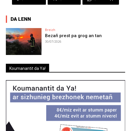
DA LENN
Breizh
Bezañ prest pa grog an tan
30/07/2026
Koumanantit da Ya!