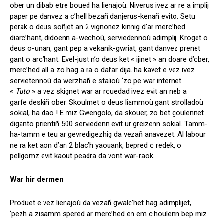
ober un dibab etre boued ha lienajoù. Niverus ivez ar re a implij
paper pe danvez a c’hell bezañ danjerus-kenañ evito. Setu
perak o deus soñjet an 2 vignonez kinnig d’ar merc’hed
diarc’hant, didoenn a-wechoù, serviedennoù adimplij. Kroget o
deus o-unan, gant pep a vekanik-gwriat, gant danvez prenet
gant o arc’hant. Evel-just n’o deus ket « ijinet » an doare d’ober,
merc’hed all a zo hag a ra o dafar dija, ha kavet e vez ivez
servietennoù da werzhañ e stalioù ‘zo pe war internet.
«
Tuto
» a vez skignet war ar rouedad ivez evit an neb a
garfe deskiñ ober. Skoulmet o deus liammoù gant strolladoù
sokial, ha dao ! E miz Gwengolo, da skouer, zo bet goulennet
diganto prientiñ 500 serviedenn evit ur greizenn sokial. Tamm-
ha-tamm e teu ar gevredigezhig da vezañ anavezet. Al labour
ne ra ket aon d’an 2 blac’h yaouank, bepred o redek, o
pellgomz evit kaout peadra da vont war-raok.
War hir dermen
Produet e vez lienajoù da vezañ gwalc’het hag adimplijet,
‘pezh a zisamm spered ar merc’hed en em c’houlenn bep miz