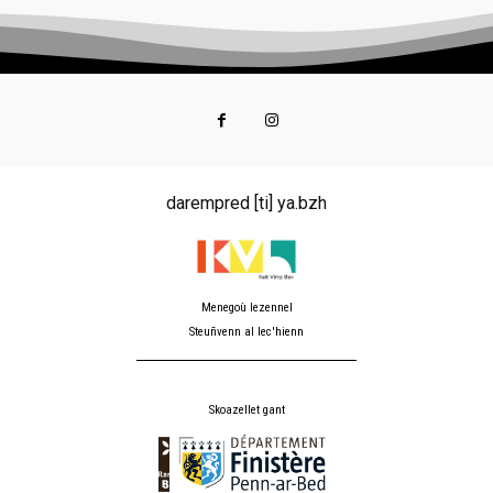
darempred [ti] ya.bzh
Menegoù lezennel
Steuñvenn al lec'hienn
Skoazellet gant