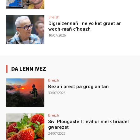
Breizh
Digreizennañ : ne vo ket graet ar
wech-mañ c’hoazh
10/07/2026
DA LENN IVEZ
Breizh
Bezañ prest pa grog an tan
30/07/2026
Breizh
Sivi Plougastell : evit ur merk tiriadel
gwarezet
24/07/2026