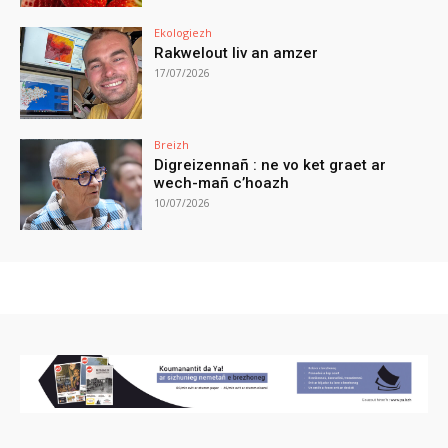
Ekologiezh
Rakwelout liv an amzer
17/07/2026
Breizh
Digreizennañ : ne vo ket graet ar
wech-mañ c’hoazh
10/07/2026