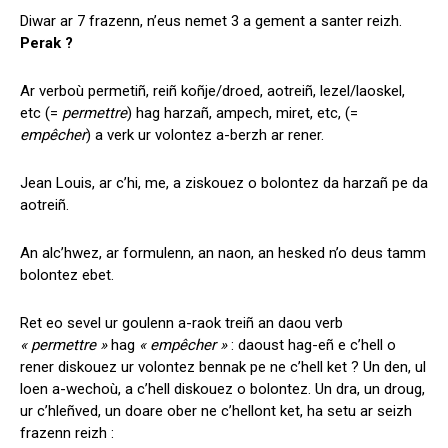
Diwar ar 7 frazenn, n’eus nemet 3 a gement a santer reizh.
Perak ?
Ar verboù permetiñ, reiñ koñje/droed, aotreiñ, lezel/laoskel,
etc (=
permettre
) hag harzañ, ampech, miret, etc, (=
empêcher
) a verk ur volontez a-berzh ar rener.
Jean Louis, ar c’hi, me, a ziskouez o bolontez da harzañ pe da
aotreiñ.
An alc’hwez, ar formulenn, an naon, an hesked n’o deus tamm
bolontez ebet.
Ret eo sevel ur goulenn a-raok treiñ an daou verb
« permettre »
hag
« empêcher »
: daoust hag-eñ e c’hell o
rener diskouez ur volontez bennak pe ne c’hell ket ? Un den, ul
loen a-wechoù, a c’hell diskouez o bolontez. Un dra, un droug,
ur c’hleñved, un doare ober ne c’hellont ket, ha setu ar seizh
frazenn reizh :