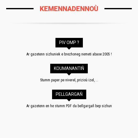
KEMENNADENNOÙ
PIV OMP ?
Ar gazetenn sizhuniek e brezhoneg nemeti abaoe 2005 !
KOUMANANTIÑ
Stumm paper pe niverel, prizioù izel, ...
PELLGARGAÑ
Ar gazetenn en he stumm PDF da bellgargañ bep sizhun