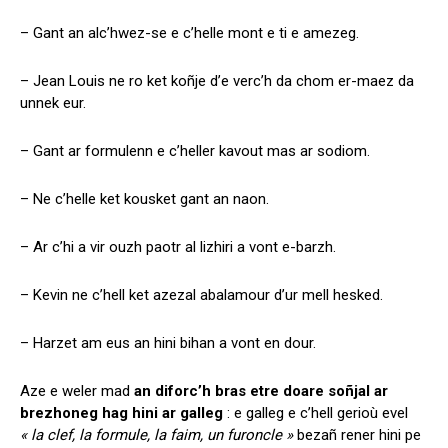
– Gant an alc’hwez-se e c’helle mont e ti e amezeg.
– Jean Louis ne ro ket koñje d’e verc’h da chom er-maez da
unnek eur.
– Gant ar formulenn e c’heller kavout mas ar sodiom.
– Ne c’helle ket kousket gant an naon.
– Ar c’hi a vir ouzh paotr al lizhiri a vont e-barzh.
– Kevin ne c’hell ket azezal abalamour d’ur mell hesked.
– Harzet am eus an hini bihan a vont en dour.
Aze e weler mad
an diforc’h bras etre doare soñjal ar
brezhoneg hag hini ar galleg
: e galleg e c’hell gerioù evel
« la clef, la formule, la faim, un furoncle »
bezañ rener hini pe