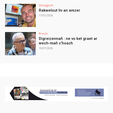
Ekologiezh
Rakwelout liv an amzer
17/07/2026
Breizh
Digreizennañ : ne vo ket graet ar
wech-mañ c’hoazh
10/07/2026