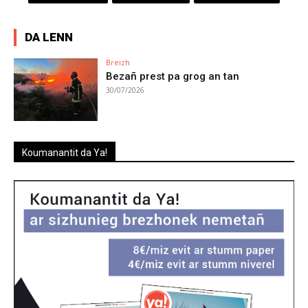
DA LENN
Breizh
Bezañ prest pa grog an tan
30/07/2026
Koumanantit da Ya!