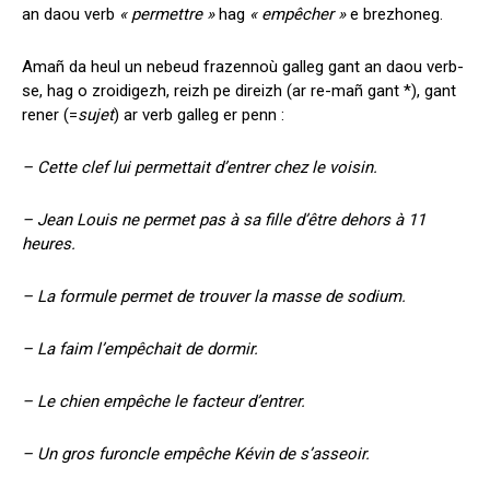
an daou verb
« permettre »
hag
« empêcher »
e brezhoneg.
Amañ da heul un nebeud frazennoù galleg gant an daou verb-
se, hag o zroidigezh, reizh pe direizh (ar re-mañ gant *), gant
rener (=
sujet
) ar verb galleg er penn :
– Cette clef lui permettait d’entrer chez le voisin.
– Jean Louis ne permet pas à sa fille d’être dehors à 11
heures.
– La formule permet de trouver la masse de sodium.
– La faim l’empêchait de dormir.
– Le chien empêche le facteur d’entrer.
– Un gros furoncle empêche Kévin de s’asseoir.