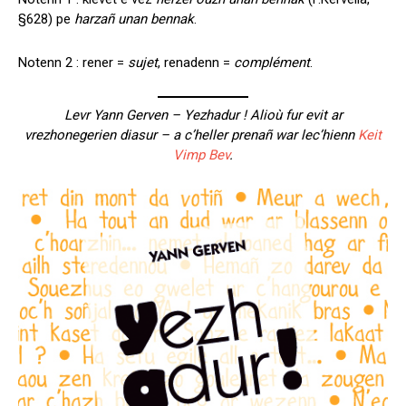
§628) pe
harzañ unan bennak
.
Notenn 2 : rener =
sujet
, renadenn =
complément
.
Levr Yann Gerven – Yezhadur ! Alioù fur evit ar
vrezhonegerien diasur – a c’heller prenañ war lec’hienn
Keit
Vimp Bev
.