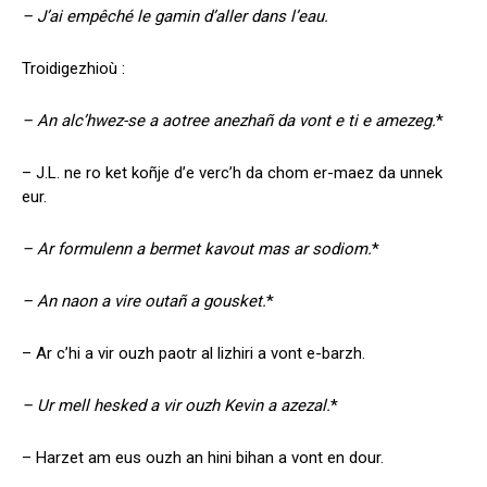
– J’ai empêché le gamin d’aller dans l’eau.
Troidigezhioù :
– An alc’hwez-se a aotree anezhañ da vont e ti e amezeg.
*
– J.L. ne ro ket koñje d’e verc’h da chom er-maez da unnek
eur.
– Ar formulenn a bermet kavout mas ar sodiom.
*
– An naon a vire outañ a gousket.
*
– Ar c’hi a vir ouzh paotr al lizhiri a vont e-barzh.
– Ur mell hesked a vir ouzh Kevin a azezal.
*
– Harzet am eus ouzh an hini bihan a vont en dour.