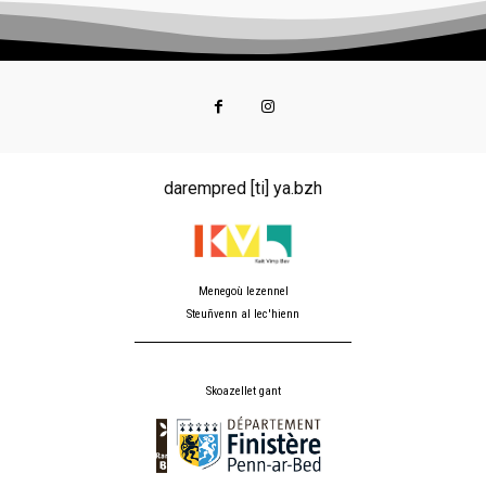
darempred [ti] ya.bzh
Menegoù lezennel
Steuñvenn al lec'hienn
Skoazellet gant