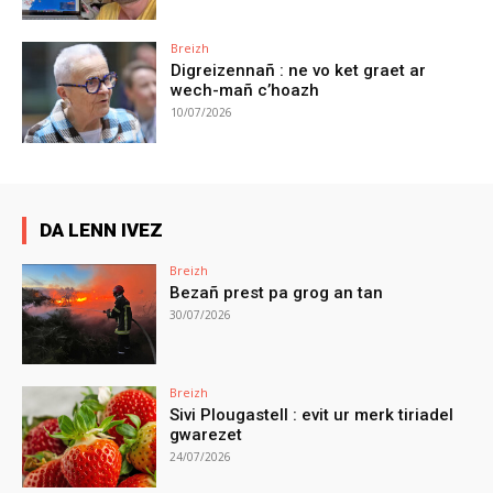
Breizh
Digreizennañ : ne vo ket graet ar
wech-mañ c’hoazh
10/07/2026
DA LENN IVEZ
Breizh
Bezañ prest pa grog an tan
30/07/2026
Breizh
Sivi Plougastell : evit ur merk tiriadel
gwarezet
24/07/2026