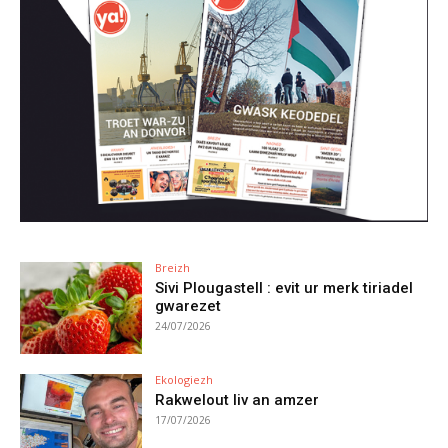
Breizh
Sivi Plougastell : evit ur merk tiriadel
gwarezet
24/07/2026
Ekologiezh
Rakwelout liv an amzer
17/07/2026