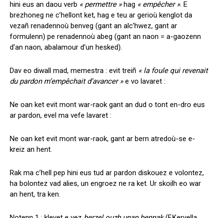
hini eus an daou verb
« permettre »
hag
« empêcher »
. E
brezhoneg ne c’hellont ket, hag e teu ar gerioù kenglot da
vezañ renadennoù benveg (gant an alc’hwez, gant ar
formulenn) pe renadennoù abeg (gant an naon = a-gaozenn
d’an naon, abalamour d’un hesked).
Dav eo diwall mad, memestra : evit treiñ
« la foule qui revenait
du pardon m’empêchait d’avancer »
e vo lavaret :
Ne oan ket evit mont war-raok gant an dud o tont en-dro eus
ar pardon, evel ma vefe lavaret :
Ne oan ket evit mont war-raok, gant ar bern atredoù-se e-
kreiz an hent.
Rak ma c’hell pep hini eus tud ar pardon diskouez e volontez,
ha bolontez vad alies, un engroez ne ra ket. Ur skoilh eo war
an hent, tra ken.
Notenn 1 : klevet e vez
herzel ouzh unan bennak
(F.Kervella,