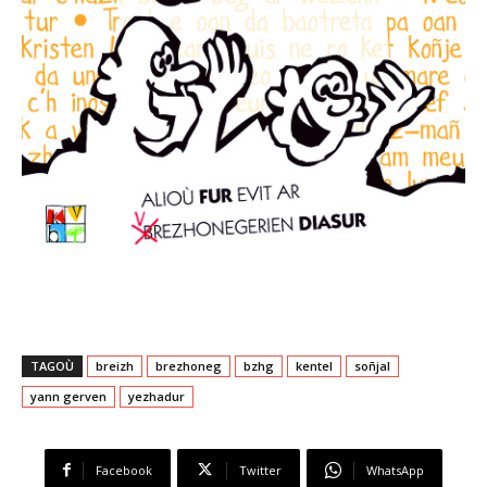
TAGOÙ
breizh
brezhoneg
bzhg
kentel
soñjal
yann gerven
yezhadur
Facebook
Twitter
WhatsApp