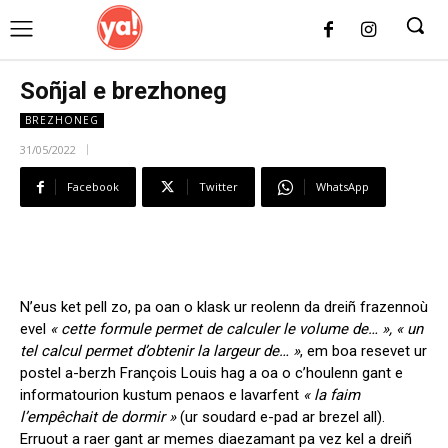
UK
LONDON NEWS
Soñjal e brezhoneg
BREZHONEG
31/05/2022
Facebook
Twitter
WhatsApp
N’eus ket pell zo, pa oan o klask ur reolenn da dreiñ frazennoù
evel
« cette formule permet de calculer le volume de… », « un
tel calcul permet d’obtenir la largeur de… »
, em boa resevet ur
postel a-berzh François Louis hag a oa o c’houlenn gant e
informatourion kustum penaos e lavarfent
« la faim
l’empêchait de dormir »
(ur soudard e-pad ar brezel all).
Erruout a raer gant ar memes diaezamant pa vez kel a dreiñ