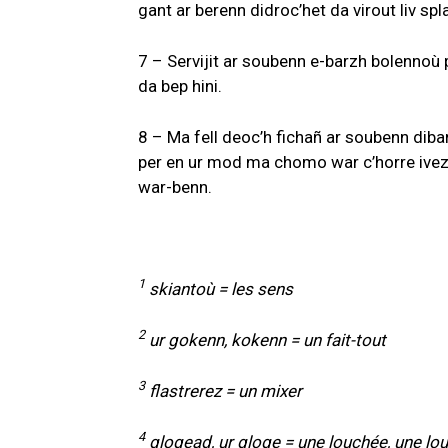
gant ar berenn didroc’het da virout liv spl
7 – Servijit ar soubenn e-barzh bolennoù p
da bep hini.
8 – Ma fell deoc’h fichañ ar soubenn diba
per en ur mod ma chomo war c’horre ivez. 
war-benn.
1
skiantoù = les sens
2
ur gokenn, kokenn = un fait-tout
3
flastrerez = un mixer
4
glogead, ur gloge = une louchée, une lo