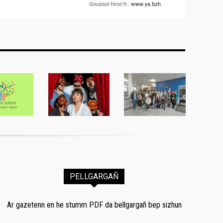
PELLGARGAÑ
Ar gazetenn en he stumm PDF da bellgargañ bep sizhun