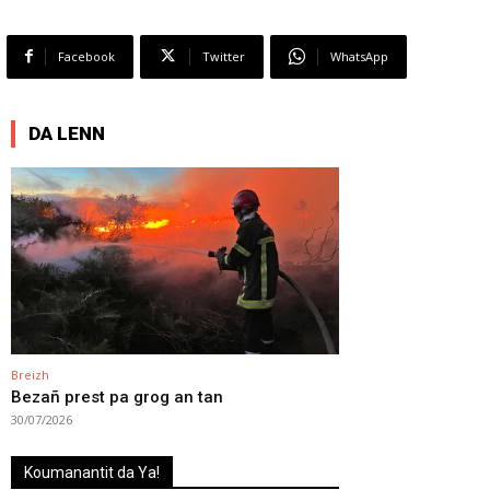
Facebook
Twitter
WhatsApp
DA LENN
Breizh
Bezañ prest pa grog an tan
30/07/2026
Koumanantit da Ya!