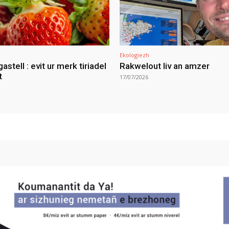
Ekologiezh
gastell : evit ur merk tiriadel
Rakwelout liv an amzer
t
17/07/2026