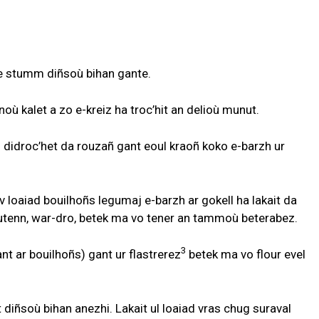
e e stumm diñsoù bihan gante.
nnoù kalet a zo e-kreiz ha troc’hit an delioù munut.
l didroc’het da rouzañ gant eoul kraoñ koko e-barzh ur
iv loaiad bouilhoñs legumaj e-barzh ar gokell ha lakait da
utenn, war-dro, betek ma vo tener an tammoù beterabez.
3
nt ar bouilhoñs) gant ur flastrerez
betek ma vo flour evel
rit diñsoù bihan anezhi. Lakait ul loaiad vras chug suraval