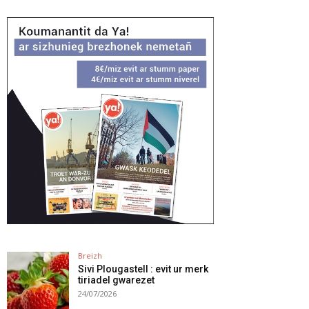
Breizh
Sivi Plougastell : evit ur merk
tiriadel gwarezet
24/07/2026