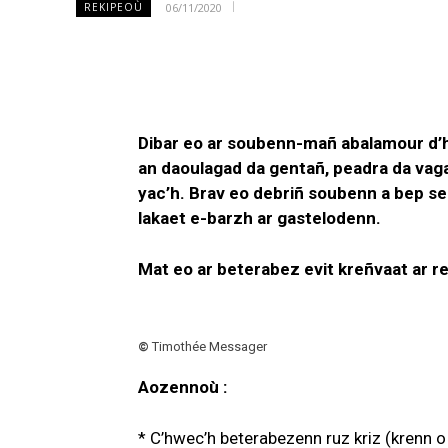
06/11/2020
REKIPEOÙ
Dibar eo ar soubenn-mañ abalamour d’he 
an daoulagad da gentañ, peadra da vaga
yac’h. Brav eo debriñ soubenn a bep se
lakaet e-barzh ar gastelodenn.
Mat eo ar beterabez evit kreñvaat ar re
©
Timothée Messager
Aozennoù :
* C’hwec’h beterabezenn ruz kriz (krenn 