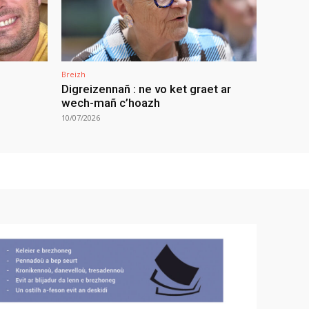
Breizh
Digreizennañ : ne vo ket graet ar
wech-mañ c’hoazh
10/07/2026