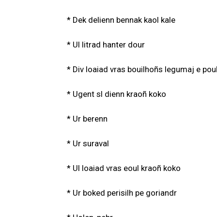
* Dek delienn bennak kaol kale
* Ul litrad hanter dour
* Div loaiad vras bouilhoñs legumaj e poul
* Ugent sl dienn kraoñ koko
* Ur berenn
* Ur suraval
* Ul loaiad vras eoul kraoñ koko
* Ur boked perisilh pe goriandr