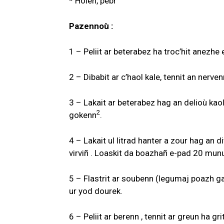
* Holen, pebr
Pazennoù :
1 – Peliit ar beterabez ha troc’hit anezh
2 – Dibabit ar c’haol kale, tennit an nerve
3 – Lakait ar beterabez hag an delioù kao
2
gokenn
.
4 – Lakait ul litrad hanter a zour hag an d
virviñ . Loaskit da boazhañ e-pad 20 mun
5 – Flastrit ar soubenn (legumaj poazh ga
ur yod dourek.
6 – Peliit ar berenn , tennit ar greun ha g