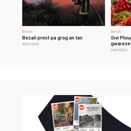
Breizh
Breizh
Bezañ prest pa grog an tan
Sivi Plou
gwareze
30/07/2026
24/07/2026