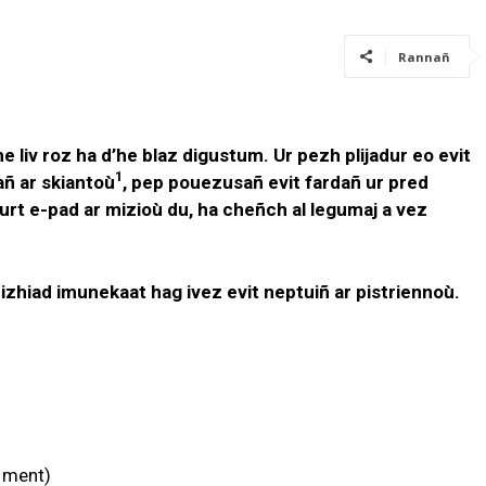
Rannañ
liv roz ha d’he blaz digustum. Ur pezh plijadur eo evit
1
ñ ar skiantoù
, pep pouezusañ evit fardañ ur pred
urt e-pad ar mizioù du, ha cheñch al legumaj a vez
izhiad imunekaat hag ivez evit neptuiñ ar pistriennoù.
o ment)