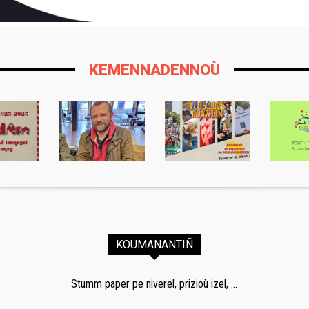
KEMENNADENNOÙ
KOUMANANTIÑ
Stumm paper pe niverel, prizioù izel, ...