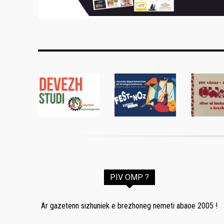
PIV OMP ?
Ar gazetenn sizhuniek e brezhoneg nemeti abaoe 2005 !