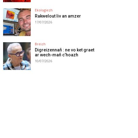
Ekologiezh
Rakwelout liv an amzer
17/07/2026
Breizh
Digreizennañ : ne vo ket graet
ar wech-mañ c’hoazh
10/07/2026