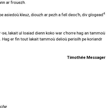
ann ar frouezh.
4
e asiedoù kleuz, diouzh ar pezh a fell deoc’h, div glogead
r-se, lakait ul loaiad dienn koko war c’horre hag an tammoù
Hag er fin tout lakait tammoù delioù perisilh pe koriandr
Timothée Messager
uche