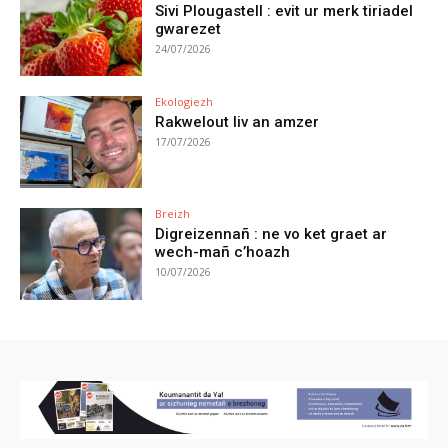
Sivi Plougastell : evit ur merk tiriadel
gwarezet
24/07/2026
Ekologiezh
Rakwelout liv an amzer
17/07/2026
Breizh
Digreizennañ : ne vo ket graet ar
wech-mañ c’hoazh
10/07/2026