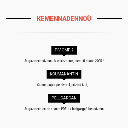
KEMENNADENNOÙ
PIV OMP ?
Ar gazetenn sizhuniek e brezhoneg nemeti abaoe 2005 !
KOUMANANTIÑ
Stumm paper pe niverel, prizioù izel, ...
PELLGARGAÑ
Ar gazetenn en he stumm PDF da bellgargañ bep sizhun