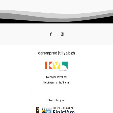
darempred [ti] ya.bzh
Menegoù lezennel
Steuñvenn al lec'hienn
Skoazellet gant