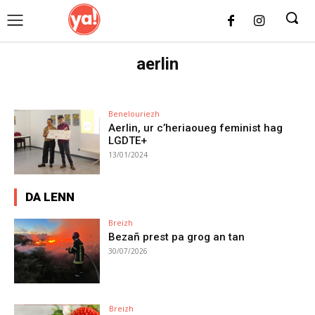
UK
LONDON NEWS
aerlin
Benelouriezh
Aerlin, ur c’heriaoueg feminist hag
LGDTE+
13/01/2024
DA LENN
Breizh
Bezañ prest pa grog an tan
30/07/2026
Breizh