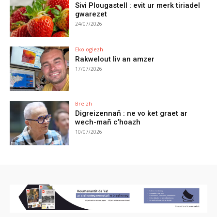
Sivi Plougastell : evit ur merk tiriadel
gwarezet
24/07/2026
Ekologiezh
Rakwelout liv an amzer
17/07/2026
Breizh
Digreizennañ : ne vo ket graet ar
wech-mañ c’hoazh
10/07/2026