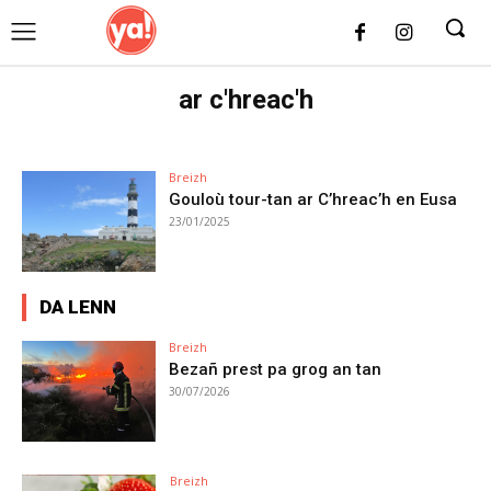
UK
LONDON NEWS
ar c'hreac'h
Breizh
Gouloù tour-tan ar C’hreac’h en Eusa
23/01/2025
DA LENN
Breizh
Bezañ prest pa grog an tan
30/07/2026
Breizh