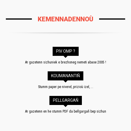
KEMENNADENNOÙ
PIV OMP ?
Ar gazetenn sizhuniek e brezhoneg nemeti abaoe 2005 !
KOUMANANTIÑ
Stumm paper pe niverel, prizioù izel, ...
PELLGARGAÑ
Ar gazetenn en he stumm PDF da bellgargañ bep sizhun