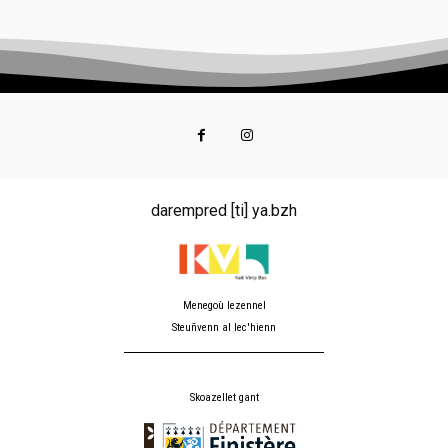
darempred [ti] ya.bzh
Menegoù lezennel
Steuñvenn al lec'hienn
Skoazellet gant