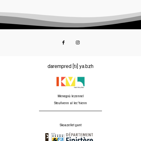
darempred [ti] ya.bzh
Menegoù lezennel
Steuñvenn al lec'hienn
Skoazellet gant