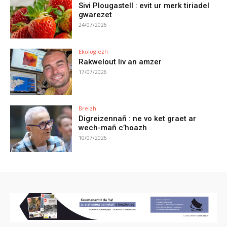
Sivi Plougastell : evit ur merk tiriadel
gwarezet
24/07/2026
Ekologiezh
Rakwelout liv an amzer
17/07/2026
Breizh
Digreizennañ : ne vo ket graet ar
wech-mañ c’hoazh
10/07/2026