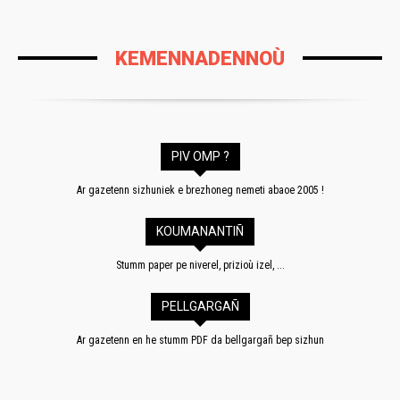
KEMENNADENNOÙ
PIV OMP ?
Ar gazetenn sizhuniek e brezhoneg nemeti abaoe 2005 !
KOUMANANTIÑ
Stumm paper pe niverel, prizioù izel, ...
PELLGARGAÑ
Ar gazetenn en he stumm PDF da bellgargañ bep sizhun