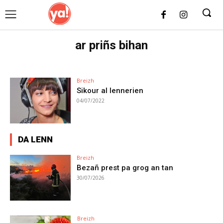
UK
LONDON NEWS
ar priñs bihan
Breizh
Sikour al lennerien
04/07/2022
DA LENN
Breizh
Bezañ prest pa grog an tan
30/07/2026
Breizh