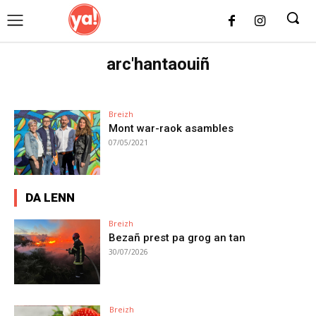
UK
LONDON NEWS
arc'hantaouiñ
Breizh
Mont war-raok asambles
07/05/2021
DA LENN
Breizh
Bezañ prest pa grog an tan
30/07/2026
Breizh