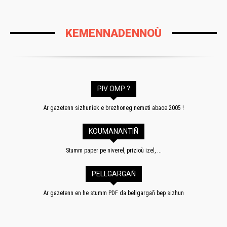
KEMENNADENNOÙ
PIV OMP ?
Ar gazetenn sizhuniek e brezhoneg nemeti abaoe 2005 !
KOUMANANTIÑ
Stumm paper pe niverel, prizioù izel, ...
PELLGARGAÑ
Ar gazetenn en he stumm PDF da bellgargañ bep sizhun