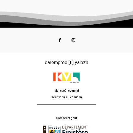
darempred [ti] ya.bzh
Menegoù lezennel
Steuñvenn al lec'hienn
Skoazellet gant