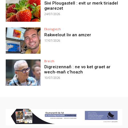
Sivi Plougastell : evit ur merk tiriadel
gwarezet
24/07/2026
Ekologiezh
Rakwelout liv an amzer
17/07/2026
Breizh
Digreizennañ : ne vo ket graet ar
wech-mañ c’hoazh
10/07/2026