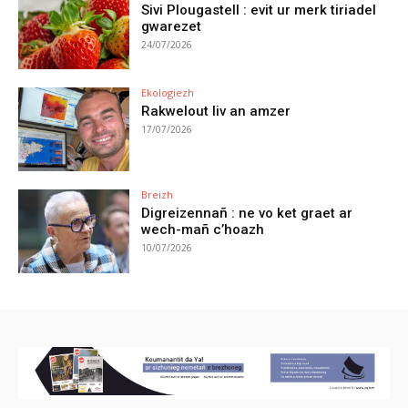
Sivi Plougastell : evit ur merk tiriadel
gwarezet
24/07/2026
Ekologiezh
Rakwelout liv an amzer
17/07/2026
Breizh
Digreizennañ : ne vo ket graet ar
wech-mañ c’hoazh
10/07/2026