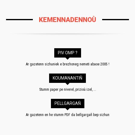
KEMENNADENNOÙ
PIV OMP ?
Ar gazetenn sizhuniek e brezhoneg nemeti abaoe 2005 !
KOUMANANTIÑ
Stumm paper pe niverel, prizioù izel, ...
PELLGARGAÑ
Ar gazetenn en he stumm PDF da bellgargañ bep sizhun