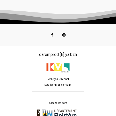
darempred [ti] ya.bzh
Menegoù lezennel
Steuñvenn al lec'hienn
Skoazellet gant