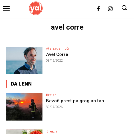
UK
LONDON NEWS
avel corre
Atersadennoù
Avel Corre
09/12/2022
DA LENN
Breizh
Bezañ prest pa grog an tan
30/07/2026
Breizh