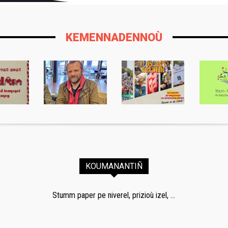
KEMENNADENNOÙ
KOUMANANTIÑ
Stumm paper pe niverel, prizioù izel, ...