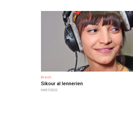
Breizh
Sikour al lennerien
04/07/2022