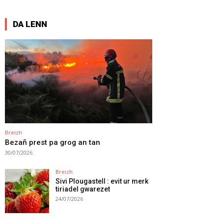
DA LENN
Breizh
Bezañ prest pa grog an tan
30/07/2026
Breizh
Sivi Plougastell : evit ur merk
tiriadel gwarezet
24/07/2026