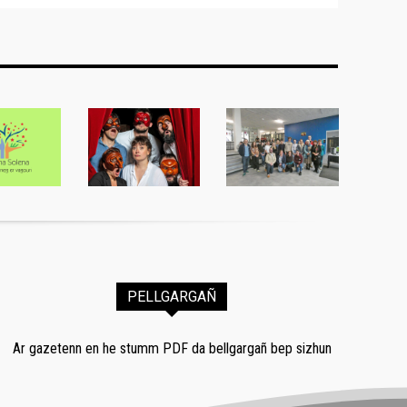
PELLGARGAÑ
Ar gazetenn en he stumm PDF da bellgargañ bep sizhun