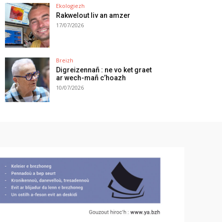
Ekologiezh
Rakwelout liv an amzer
17/07/2026
Breizh
Digreizennañ : ne vo ket graet
ar wech-mañ c’hoazh
10/07/2026