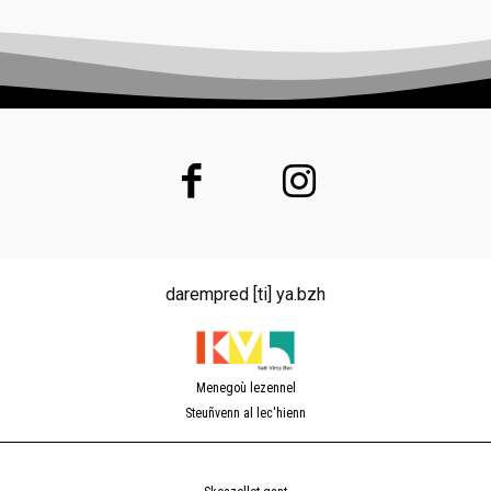
darempred [ti] ya.bzh
Menegoù lezennel
Steuñvenn al lec'hienn