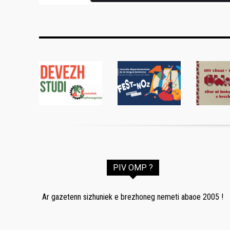
PIV OMP ?
Ar gazetenn sizhuniek e brezhoneg nemeti abaoe 2005 !